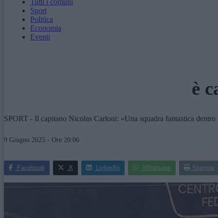
Tutti i comuni
Sport
Politica
Economia
Eventi
è c
SPORT - Il capitano Nicolas Carloni: «Una squadra fantastica dentro 
9 Giugno 2025 - Ore 20:06
Facebook
X
LinkedIn
Whatsapp
Stampa