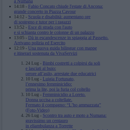
a Numana
14:18
-
Fabio Concato chiude l'estate di Ancona:
grande concerto in Piazza Cavour
14:12
-
Scuola e disabilità: aumentano ore
di sostegno e tutor per i ragazzi
13:52
-
Esce di strada con l'auto
e si schianta contro le colonne di un palazzo
13:05
-
Dà in escandescenze in spiaggia al Passetto.
Arrivano polizia ed Esercito
12:19
-
Una nuova guida bilingue con mappe
e itinerari sostenuta da VivaServizi
24 Lug
-
Bimbi costretti a colpirsi da soli
e lasciati al buio:
orrore all’asilo, arrestate due educatrici
10 Lug
-
Luigia Fortunato,
l’ennesimo femminicidio:
prima la lite, poi la furia col coltello
10 Lug
-
Femminicidio a Loreto.
Donna uccisa a coltellate.
Fermato il compagno: “L’ho ammazzata”
(Foto-Video)
26 Lug
-
Scontro tra auto e moto a Numana:
gravissimo un centauro
in eliambulanza a Torrette