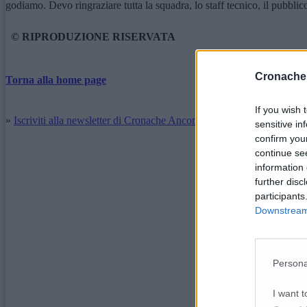
godiamo. Devo ringraziare tutta la squadra, lo staff tecnico, il pubbli
© RIPRODUZIONE RISERVATA
Cronache
Torna alla home page
If you wish 
»
Iscriviti alla newsletter di Cronache Ancona
sensitive in
confirm you
continue se
information 
further disc
participants
Downstream 
Persona
I want t