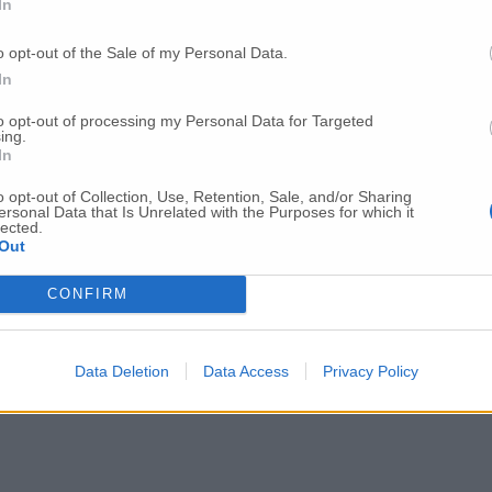
In
o opt-out of the Sale of my Personal Data.
Per poter lasciare o votare un commento devi essere registrato.
In
Effettua l'accesso
oppure
registrati
to opt-out of processing my Personal Data for Targeted
ing.
In
o opt-out of Collection, Use, Retention, Sale, and/or Sharing
ersonal Data that Is Unrelated with the Purposes for which it
lected.
Out
CONFIRM
Data Deletion
Data Access
Privacy Policy