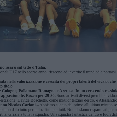
issarsi sul tetto d’Italia.
nali U17 nello scorso anno, riescono ad invertire il trend ed a portarsi 
ata nella valorizzazione e crescita dei propri talenti del vivaio, ch
o titolo.
orie Cologne, Pallamano Romagna e Aretusa. In un crescendo rossini
h appassionate, Bozen per 29-36.
Sono arrivati diversi premi individual
estazione, Davide Boschetto, come miglior terzino destro, e Alessandro
itano Nicolas Carloni
– Abbiamo sudato dal primo all’ultimo minuto se
bbiamo dato tutto per tutto. Tutti per tutti. Non ci siamo risparmiati per
ita. Grazie a tutta la squadra. Una squadra fantastica dentro e fuori d