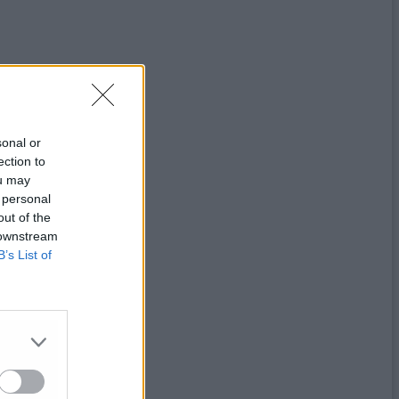
sonal or
ection to
ou may
 personal
out of the
 downstream
B’s List of