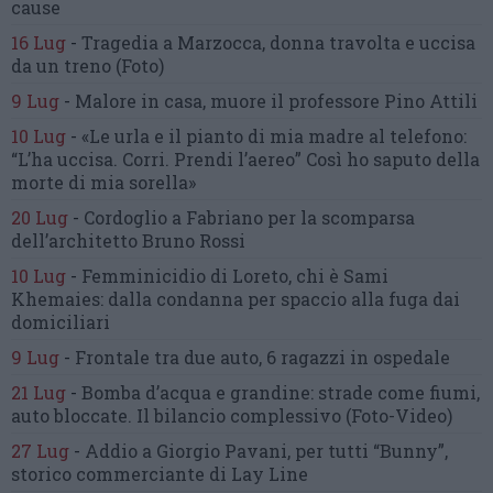
cause
16 Lug
-
Tragedia a Marzocca,
donna travolta e uccisa
da un treno
(Foto)
9 Lug
-
Malore in casa, muore
il professore Pino Attili
10 Lug
-
«Le urla e il pianto di mia madre al telefono:
“L’ha uccisa. Corri. Prendi l’aereo”
Così ho saputo della
morte di mia sorella»
20 Lug
-
Cordoglio a Fabriano per la scomparsa
dell’architetto Bruno Rossi
10 Lug
-
Femminicidio di Loreto, chi è Sami
Khemaies:
dalla condanna per spaccio
alla fuga dai
domiciliari
9 Lug
-
Frontale tra due auto,
6 ragazzi in ospedale
21 Lug
-
Bomba d’acqua e grandine:
strade come fiumi,
auto bloccate.
Il bilancio complessivo
(Foto-Video)
27 Lug
-
Addio a Giorgio Pavani,
per tutti “Bunny”,
storico commerciante di Lay Line