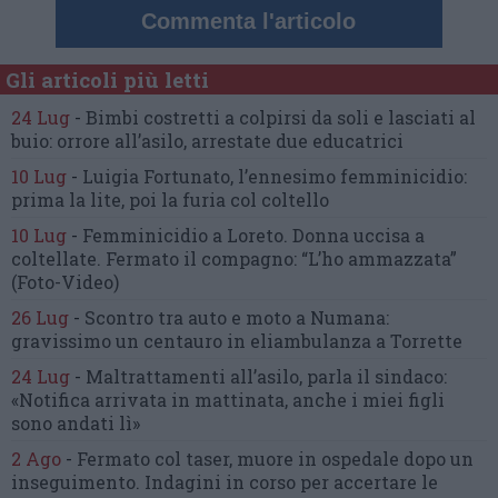
Commenta l'articolo
Gli articoli più letti
24 Lug
-
Bimbi costretti a colpirsi da soli
e lasciati al
buio:
orrore all’asilo, arrestate due educatrici
10 Lug
-
Luigia Fortunato,
l’ennesimo femminicidio:
prima la lite, poi la furia col coltello
10 Lug
-
Femminicidio a Loreto.
Donna uccisa a
coltellate.
Fermato il compagno: “L’ho ammazzata”
(Foto-Video)
26 Lug
-
Scontro tra auto e moto a Numana:
gravissimo un centauro
in eliambulanza a Torrette
24 Lug
-
Maltrattamenti all’asilo, parla il sindaco:
«Notifica arrivata in mattinata,
anche i miei figli
sono andati lì»
2 Ago
-
Fermato col taser,
muore in ospedale dopo un
inseguimento.
Indagini in corso per accertare le