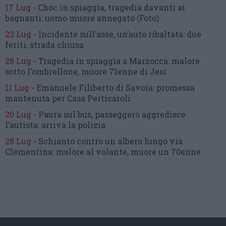
17 Lug
-
Choc in spiaggia,
tragedia davanti ai
bagnanti:
uomo muore annegato
(Foto)
22 Lug
-
Incidente sull’asse, un’auto ribaltata:
due
feriti, strada chiusa
28 Lug
-
Tragedia in spiaggia a Marzocca:
malore
sotto l’ombrellone,
muore 71enne di Jesi
11 Lug
-
Emanuele Filiberto di Savoia:
promessa
mantenuta
per Casa Perticaroli
20 Lug
-
Paura sul bus, passeggero
aggredisce
l’autista: arriva la polizia
28 Lug
-
Schianto contro un albero
lungo via
Clementina:
malore al volante, muore un 70enne