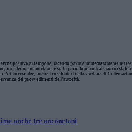
perchè positivo al tampone, facendo partire immediatamente le ricer
o, un 69enne anconetano, è stato poco dopo rintracciato in stato c
ona. Ad intervenire, anche i carabinieri della stazione di Collemarin
servanza dei provvedimenti dell’autorità.
ttime anche tre anconetani