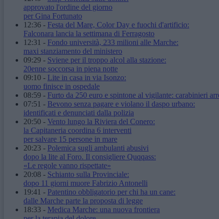
approvato l'ordine del giorno
per Gina Fortunato
12:36
-
Festa del Mare, Color Day e fuochi d'artificio:
Falconara lancia la settimana di Ferragosto
12:31
-
Fondo università, 233 milioni alle Marche:
maxi stanziamento del ministero
09:29
-
Sviene per il troppo alcol alla stazione:
20enne soccorsa in piena notte
09:10
-
Lite in casa in via Isonzo:
uomo finisce in ospedale
08:59
-
Furto da 250 euro e spintone al vigilante: carabinieri arr
07:51
-
Bevono senza pagare e violano il daspo urbano:
identificati e denunciati dalla polizia
20:50
-
Vento lungo la Riviera del Conero:
la Capitaneria coordina 6 interventi
per salvare 15 persone in mare
20:23
-
Polemica sugli ambulanti abusivi
dopo la lite al Foro. Il consigliere Quqqass:
«Le regole vanno rispettate»
20:08
-
Schianto sulla Provinciale:
dopo 11 giorni muore Fabrizio Antonelli
19:41
-
Patentino obbligatorio per chi ha un cane:
dalle Marche parte la proposta di legge
18:33
-
Medica Marche: una nuova frontiera
per la terapia del dolore