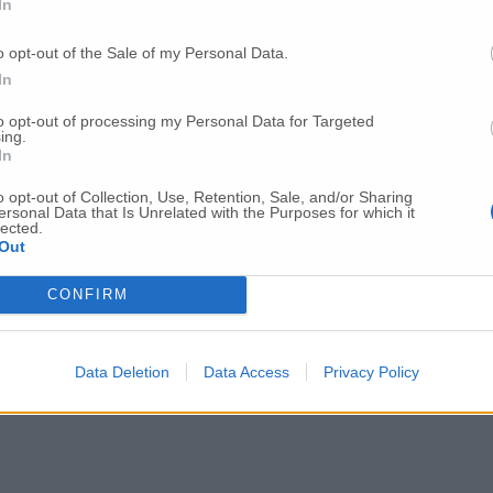
In
arche 702 contagi nell’Anconetano
o opt-out of the Sale of my Personal Data.
In
to opt-out of processing my Personal Data for Targeted
Covid rapid test alla Grimani Buttari
ing.
In
o opt-out of Collection, Use, Retention, Sale, and/or Sharing
ersonal Data that Is Unrelated with the Purposes for which it
lected.
Out
CONFIRM
Data Deletion
Data Access
Privacy Policy