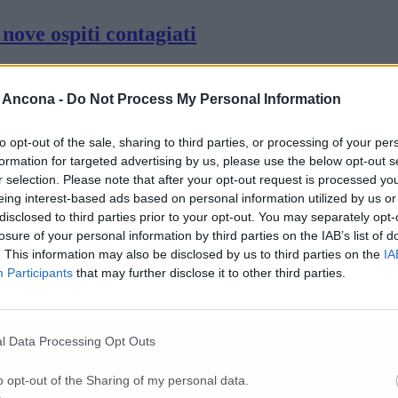
nove ospiti contagiati
i letto per i contagiati
 Ancona -
Do Not Process My Personal Information
to opt-out of the sale, sharing to third parties, or processing of your per
formation for targeted advertising by us, please use the below opt-out s
94 famiglie
r selection. Please note that after your opt-out request is processed y
eing interest-based ads based on personal information utilized by us or
disclosed to third parties prior to your opt-out. You may separately opt-
ostante i divieti: denunciati
losure of your personal information by third parties on the IAB’s list of
. This information may also be disclosed by us to third parties on the
IA
Participants
that may further disclose it to other third parties.
 sindaco invita alla calma
l Data Processing Opt Outs
lli: «Classe di governo incompetente Tra du
o opt-out of the Sharing of my personal data.