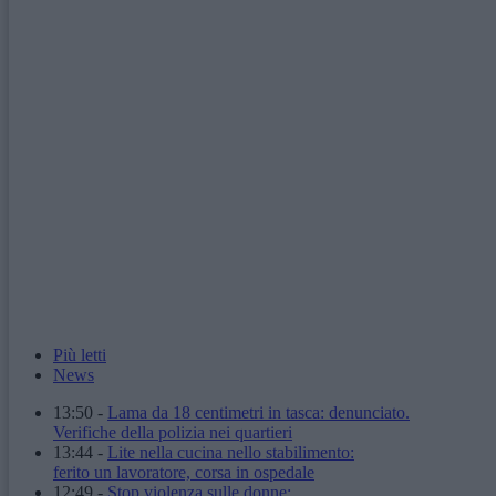
Più letti
News
13:50
-
Lama da 18 centimetri in tasca: denunciato.
Verifiche della polizia nei quartieri
13:44
-
Lite nella cucina nello stabilimento:
ferito un lavoratore, corsa in ospedale
12:49
-
Stop violenza sulle donne: