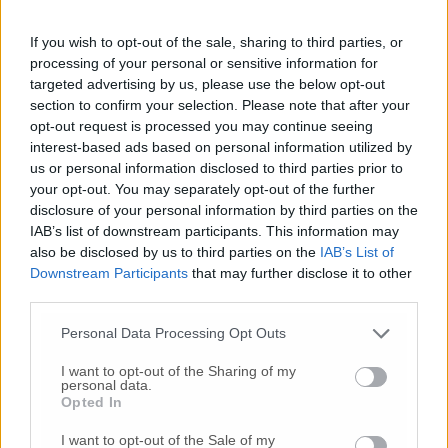
24 Lug
-
Maltrattamenti all’asilo, parla il sindaco:
«Notifica arrivata in mattinata,
anche i miei figli
If you wish to opt-out of the sale, sharing to third parties, or
sono andati lì»
processing of your personal or sensitive information for
targeted advertising by us, please use the below opt-out
2 Ago
-
Fermato col taser,
muore in ospedale dopo un
section to confirm your selection. Please note that after your
inseguimento.
Indagini in corso per accertare le
opt-out request is processed you may continue seeing
cause
interest-based ads based on personal information utilized by
us or personal information disclosed to third parties prior to
16 Lug
-
Tragedia a Marzocca,
donna travolta e uccisa
your opt-out. You may separately opt-out of the further
da un treno
(Foto)
disclosure of your personal information by third parties on the
10 Lug
-
«Le urla e il pianto di mia madre al telefono:
IAB’s list of downstream participants. This information may
“L’ha uccisa. Corri. Prendi l’aereo”
Così ho saputo della
also be disclosed by us to third parties on the
IAB’s List of
morte di mia sorella»
Downstream Participants
that may further disclose it to other
third parties.
7 Ago
-
Dà in escandescenze in spiaggia al Passetto.
Arrivano polizia ed Esercito
Personal Data Processing Opt Outs
20 Lug
-
Cordoglio a Fabriano per la scomparsa
dell’architetto Bruno Rossi
I want to opt-out of the Sharing of my
personal data.
10 Lug
-
Femminicidio di Loreto, chi è Sami
Opted In
Khemaies:
dalla condanna per spaccio
alla fuga dai
I want to opt-out of the Sale of my
domiciliari