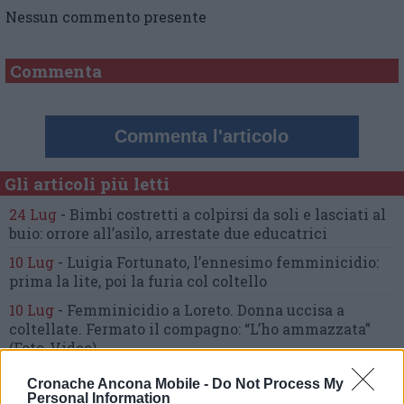
Nessun commento presente
Commenta
Commenta l'articolo
Gli articoli più letti
24 Lug
-
Bimbi costretti a colpirsi da soli
e lasciati al
buio:
orrore all’asilo, arrestate due educatrici
10 Lug
-
Luigia Fortunato,
l’ennesimo femminicidio:
prima la lite, poi la furia col coltello
10 Lug
-
Femminicidio a Loreto.
Donna uccisa a
coltellate.
Fermato il compagno: “L’ho ammazzata”
(Foto-Video)
26 Lug
-
Scontro tra auto e moto a Numana:
Cronache Ancona Mobile -
Do Not Process My
gravissimo un centauro
in eliambulanza a Torrette
Personal Information