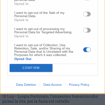
Opted In
I want to opt-out of the Sale of my
Personal Data.
Opted In
Commenti
I want to opt-out of processing my
Nessun commento presente
Personal Data for Targeted Advertising.
Opted In
I want to opt-out of Collection, Use,
Commenta
Retention, Sale, and/or Sharing of my
Personal Data that Is Unrelated with the
Purposes for which it was collected.
Opted Out
Commenta l'articolo
CONFIRM
Gli articoli più letti
24 Lug
-
Bimbi costretti a colpirsi da soli
e lasciati al
Data Deletion
Data Access
Privacy Policy
buio:
orrore all’asilo, arrestate due educatrici
10 Lug
-
Luigia Fortunato,
l’ennesimo femminicidio:
prima la lite, poi la furia col coltello