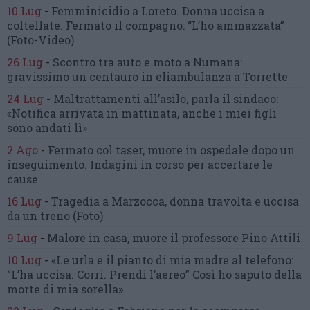
10 Lug
-
Femminicidio a Loreto.
Donna uccisa a
coltellate.
Fermato il compagno: “L’ho ammazzata”
(Foto-Video)
26 Lug
-
Scontro tra auto e moto a Numana:
gravissimo un centauro
in eliambulanza a Torrette
24 Lug
-
Maltrattamenti all’asilo, parla il sindaco:
«Notifica arrivata in mattinata,
anche i miei figli
sono andati lì»
2 Ago
-
Fermato col taser,
muore in ospedale dopo un
inseguimento.
Indagini in corso per accertare le
cause
16 Lug
-
Tragedia a Marzocca,
donna travolta e uccisa
da un treno
(Foto)
9 Lug
-
Malore in casa, muore
il professore Pino Attili
10 Lug
-
«Le urla e il pianto di mia madre al telefono:
“L’ha uccisa. Corri. Prendi l’aereo”
Così ho saputo della
morte di mia sorella»