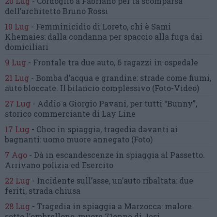
20 Lug
-
Cordoglio a Fabriano per la scomparsa
dell’architetto Bruno Rossi
10 Lug
-
Femminicidio di Loreto, chi è Sami
Khemaies:
dalla condanna per spaccio
alla fuga dai
domiciliari
9 Lug
-
Frontale tra due auto,
6 ragazzi in ospedale
21 Lug
-
Bomba d’acqua e grandine:
strade come fiumi,
auto bloccate.
Il bilancio complessivo
(Foto-Video)
27 Lug
-
Addio a Giorgio Pavani,
per tutti “Bunny”,
storico commerciante di Lay Line
17 Lug
-
Choc in spiaggia,
tragedia davanti ai
bagnanti:
uomo muore annegato
(Foto)
7 Ago
-
Dà in escandescenze in spiaggia al Passetto.
Arrivano polizia ed Esercito
22 Lug
-
Incidente sull’asse, un’auto ribaltata:
due
feriti, strada chiusa
28 Lug
-
Tragedia in spiaggia a Marzocca:
malore
sotto l’ombrellone,
muore 71enne di Jesi