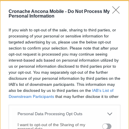
e associazioni di volontariato sono state
invitate ad esprimere insieme a tutti i
Cronache Ancona Mobile -
Do Not Process My
Personal Information
cittadini la loro partecipazione al lutto.
If you wish to opt-out of the sale, sharing to third parties, or
processing of your personal or sensitive information for
targeted advertising by us, please use the below opt-out
section to confirm your selection. Please note that after your
Bare, lacrime e tanto dolore: i funerali per le
opt-out request is processed you may continue seeing
quattro vittime di Ostra al campo sportivo di
interest-based ads based on personal information utilized by
Pianello
us or personal information disclosed to third parties prior to
your opt-out. You may separately opt-out of the further
disclosure of your personal information by third parties on the
IAB’s list of downstream participants. This information may
© RIPRODUZIONE RISERVATA
also be disclosed by us to third parties on the
IAB’s List of
Downstream Participants
that may further disclose it to other
Vai alla home
third parties.
Personal Data Processing Opt Outs
I want to opt-out of the Sharing of my
personal data.