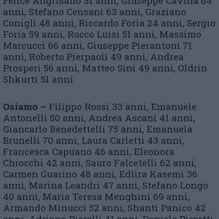
Felice Angrisano 31 anni, Giuseppe Cavina 64
anni, Stefano Censani 63 anni, Graziano
Conigli 48 anni, Riccardo Foria 24 anni, Sergio
Foria 59 anni, Rocco Luisi 51 anni, Massimo
Marcucci 66 anni, Giuseppe Pierantoni 71
anni, Roberto Pierpaoli 49 anni, Andrea
Prosperi 56 anni, Matteo Sini 49 anni, Oldrin
Shkurti 51 anni
Osiamo –
Filippo Rossi 33 anni, Emanuele
Antonelli 50 anni, Andrea Ascani 41 anni,
Giancarlo Benedettelli 75 anni, Emanuela
Brunelli 70 anni, Laura Carletti 43 anni,
Francesca Capuano 46 anni, Eleonora
Chiocchi 42 anni, Sauro Falcetelli 62 anni,
Carmen Guarino 48 anni, Edlira Kasemi 36
anni, Marina Leandri 47 anni, Stefano Longo
40 anni, Maria Teresa Menghini 69 anni,
Armando Minucci 52 anni, Shanti Panico 42
anni, Adriana Pierelli 41 anni, Daniele Pieretti