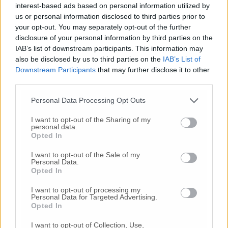
interest-based ads based on personal information utilized by
Sagramola 51 anni, Paola Sinigagliesi 49 anni
us or personal information disclosed to third parties prior to
your opt-out. You may separately opt-out of the further
Energia Nuova
– Jacopo Angeletti 35 anni,
disclosure of your personal information by third parties on the
Federica Badaloni 31 anni, Sara Badialetti 41
IAB’s list of downstream participants. This information may
anni, Marco Balestrieri 41 anni, Matteo
also be disclosed by us to third parties on the
IAB’s List of
Downstream Participants
that may further disclose it to other
Barigelletti 23 anni, Laura Bevilacqua 48 anni,
third parties.
Antonio Bravetti 57 anni, Tiziano Cacciani 47
anni, Fatmir Cela 37 anni, Danilo Ciminari 48
Personal Data Processing Opt Outs
anni, Laura De Cimma 46 anni, Gianluca De
Simone 40 anni, Alessio Giuliante 31 anni,
I want to opt-out of the Sharing of my
personal data.
Marina Grasso 49 anni, Felice Michele La
Opted In
Cecilia 47 anni, Claudia Luconi 46 anni, Silvia
Mengarelli 46 anni, Ruben Ricci 30 anni,
I want to opt-out of the Sale of my
Personal Data.
Adolfo Rossini 36 anni, Andrea Ruggiero 39
Opted In
anni, Nadia Serloni 49 anni, Giacomo Maria
Santinelli 43 anni, Flavio Selvetti 58 anni,
I want to opt-out of processing my
Personal Data for Targeted Advertising.
Beata Szabo’ 37 anni
Opted In
I want to opt-out of Collection, Use,