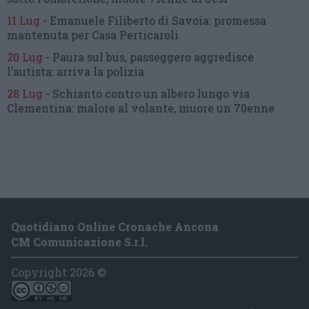
11 Lug
-
Emanuele Filiberto di Savoia:
promessa
mantenuta
per Casa Perticaroli
20 Lug
-
Paura sul bus, passeggero
aggredisce
l’autista: arriva la polizia
28 Lug
-
Schianto contro un albero
lungo via
Clementina:
malore al volante, muore un 70enne
Quotidiano Online Cronache Ancona
CM Comunicazione S.r.l.
Copyright 2026 ©