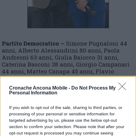
Partito Democratico –
Simone Pugnaloni 44
anni, Alberto Alessandrini 80 anni, Paola
Andreoni 63 anni, Giulia Baiocco 31 anni,
Caterina Basconi 38 anni, Giorgio Campanari
44 anni, Matteo Canapa 45 anni, Flavio
Cardinali 62 anni, Saura Casigliani 54 anni,
Laura Cionco 47 anni, Gianluca Diamanti 54
Cronache Ancona Mobile -
Do Not Process My
anni, Eliana Flamini 47 anni, Susanna Freddo
Personal Information
22 anni, Diego Gallina Fiorini 43 anni, Claudia
Giaccaglia 46 anni, Anna Lanari 45 anni,
If you wish to opt-out of the sale, sharing to third parties, or
Renata Maggiori, Fabio Marchetti 76 anni,
processing of your personal or sensitive information for
Mauro Pellegrini 51 anni, Gabriele Pierini 24
targeted advertising by us, please use the below opt-out
nni, Cristiano Pirani 54 anni, Cristian
section to confirm your selection. Please note that after your
Polverigiani Chila’ 50 anni, Maria Rosa
opt-out request is processed you may continue seeing