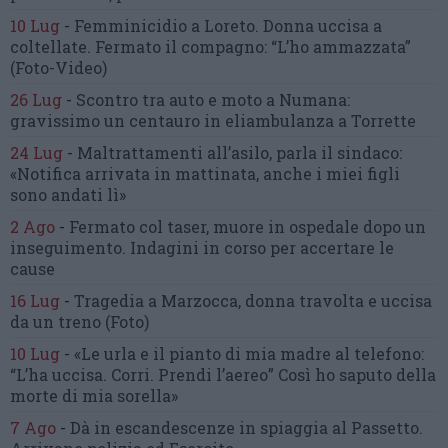
10 Lug
-
Femminicidio a Loreto.
Donna uccisa a
coltellate.
Fermato il compagno: “L’ho ammazzata”
(Foto-Video)
26 Lug
-
Scontro tra auto e moto a Numana:
gravissimo un centauro
in eliambulanza a Torrette
24 Lug
-
Maltrattamenti all’asilo, parla il sindaco:
«Notifica arrivata in mattinata,
anche i miei figli
sono andati lì»
2 Ago
-
Fermato col taser,
muore in ospedale dopo un
inseguimento.
Indagini in corso per accertare le
cause
16 Lug
-
Tragedia a Marzocca,
donna travolta e uccisa
da un treno
(Foto)
10 Lug
-
«Le urla e il pianto di mia madre al telefono:
“L’ha uccisa. Corri. Prendi l’aereo”
Così ho saputo della
morte di mia sorella»
7 Ago
-
Dà in escandescenze in spiaggia al Passetto.