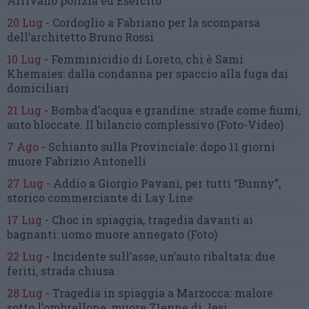
Arrivano polizia ed Esercito
20 Lug
-
Cordoglio a Fabriano per la scomparsa
dell’architetto Bruno Rossi
10 Lug
-
Femminicidio di Loreto, chi è Sami
Khemaies:
dalla condanna per spaccio
alla fuga dai
domiciliari
21 Lug
-
Bomba d’acqua e grandine:
strade come fiumi,
auto bloccate.
Il bilancio complessivo
(Foto-Video)
7 Ago
-
Schianto sulla Provinciale:
dopo 11 giorni
muore Fabrizio Antonelli
27 Lug
-
Addio a Giorgio Pavani,
per tutti “Bunny”,
storico commerciante di Lay Line
17 Lug
-
Choc in spiaggia,
tragedia davanti ai
bagnanti:
uomo muore annegato
(Foto)
22 Lug
-
Incidente sull’asse, un’auto ribaltata:
due
feriti, strada chiusa
28 Lug
-
Tragedia in spiaggia a Marzocca:
malore
sotto l’ombrellone,
muore 71enne di Jesi