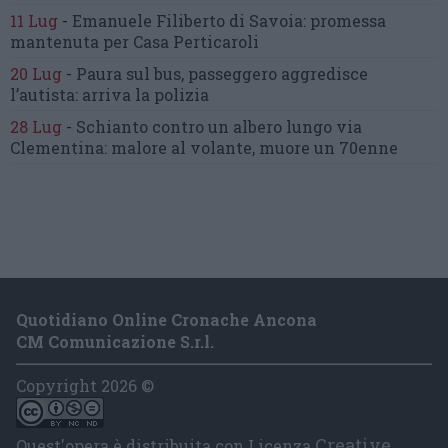
11 Lug
-
Emanuele Filiberto di Savoia:
promessa
mantenuta
per Casa Perticaroli
20 Lug
-
Paura sul bus, passeggero
aggredisce
l’autista: arriva la polizia
28 Lug
-
Schianto contro un albero
lungo via
Clementina:
malore al volante, muore un 70enne
Quotidiano Online Cronache Ancona
CM Comunicazione S.r.l.
Copyright 2026 ©
Creative
Quest'opera è distribuita con Licenza