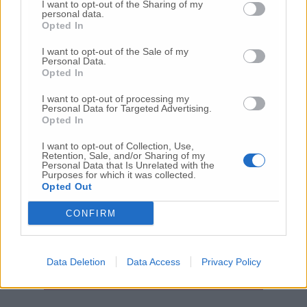
I want to opt-out of the Sharing of my
personal data.
Opted In
Il sindaco Damiano Bartozzi
I want to opt-out of the Sale of my
Personal Data.
Il sindaco di
Montemarciano
, Damiano
Opted In
Bartozzi, invece riporta che «a seguito
I want to opt-out of processing my
dell’estrazione dati effettuata in mattinata
Personal Data for Targeted Advertising.
sulla piattaforma Cohesion della Regione
Opted In
Marche, la situazione alla data odierna sul
I want to opt-out of Collection, Use,
territorio comunale è rappresentata da 11
Retention, Sale, and/or Sharing of my
Personal Data that Is Unrelated with the
residenti attualmente positivi e 12 residenti
Purposes for which it was collected.
in stato di quarantena preventiva».
Opted Out
CONFIRM
© RIPRODUZIONE RISERVATA
Data Deletion
Data Access
Privacy Policy
Vai alla home