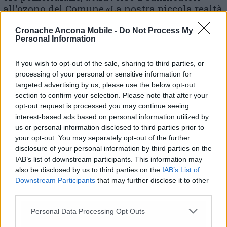
all’ozono del Comune.«La nostra piccola realtà
è, con tutta evidenza, interessata dalla
pandemia – sottolinea Badiali – A tal fine
Cronache Ancona Mobile -
Do Not Process My
Personal Information
pare utile segnalare che ad oggi i dati
trasmessi dall’Asur parlano di 24 soggetti
If you wish to opt-out of the sale, sharing to third parties, or
positivi (non ospedalizzati) e 27 in
processing of your personal or sensitive information for
quarantena. Il dato impone a tutti noi un
targeted advertising by us, please use the below opt-out
atteggiamento di cautela e prudenza nella
section to confirm your selection. Please note that after your
gestione della quotidianità, evitando ogni
opt-out request is processed you may continue seeing
comportamento potenzialmente dannoso per
interest-based ads based on personal information utilized by
sé e per gli altri».
us or personal information disclosed to third parties prior to
your opt-out. You may separately opt-out of the further
disclosure of your personal information by third parties on the
IAB’s list of downstream participants. This information may
also be disclosed by us to third parties on the
IAB’s List of
Downstream Participants
that may further disclose it to other
third parties.
Personal Data Processing Opt Outs