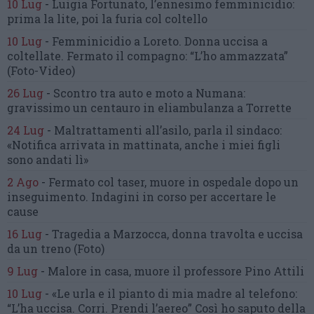
10 Lug
-
Luigia Fortunato,
l’ennesimo femminicidio:
prima la lite, poi la furia col coltello
10 Lug
-
Femminicidio a Loreto.
Donna uccisa a
coltellate.
Fermato il compagno: “L’ho ammazzata”
(Foto-Video)
26 Lug
-
Scontro tra auto e moto a Numana:
gravissimo un centauro
in eliambulanza a Torrette
24 Lug
-
Maltrattamenti all’asilo, parla il sindaco:
«Notifica arrivata in mattinata,
anche i miei figli
sono andati lì»
2 Ago
-
Fermato col taser,
muore in ospedale dopo un
inseguimento.
Indagini in corso per accertare le
cause
16 Lug
-
Tragedia a Marzocca,
donna travolta e uccisa
da un treno
(Foto)
9 Lug
-
Malore in casa, muore
il professore Pino Attili
10 Lug
-
«Le urla e il pianto di mia madre al telefono:
“L’ha uccisa. Corri. Prendi l’aereo”
Così ho saputo della