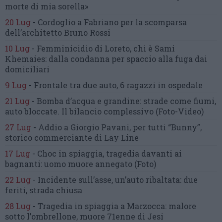
morte di mia sorella»
20 Lug
-
Cordoglio a Fabriano per la scomparsa
dell’architetto Bruno Rossi
10 Lug
-
Femminicidio di Loreto, chi è Sami
Khemaies:
dalla condanna per spaccio
alla fuga dai
domiciliari
9 Lug
-
Frontale tra due auto,
6 ragazzi in ospedale
21 Lug
-
Bomba d’acqua e grandine:
strade come fiumi,
auto bloccate.
Il bilancio complessivo
(Foto-Video)
27 Lug
-
Addio a Giorgio Pavani,
per tutti “Bunny”,
storico commerciante di Lay Line
17 Lug
-
Choc in spiaggia,
tragedia davanti ai
bagnanti:
uomo muore annegato
(Foto)
22 Lug
-
Incidente sull’asse, un’auto ribaltata:
due
feriti, strada chiusa
28 Lug
-
Tragedia in spiaggia a Marzocca:
malore
sotto l’ombrellone,
muore 71enne di Jesi