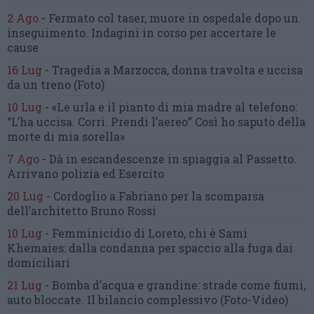
2 Ago
-
Fermato col taser,
muore in ospedale dopo un
inseguimento.
Indagini in corso per accertare le
cause
16 Lug
-
Tragedia a Marzocca,
donna travolta e uccisa
da un treno
(Foto)
10 Lug
-
«Le urla e il pianto di mia madre al telefono:
“L’ha uccisa. Corri. Prendi l’aereo”
Così ho saputo della
morte di mia sorella»
7 Ago
-
Dà in escandescenze in spiaggia al Passetto.
Arrivano polizia ed Esercito
20 Lug
-
Cordoglio a Fabriano per la scomparsa
dell’architetto Bruno Rossi
10 Lug
-
Femminicidio di Loreto, chi è Sami
Khemaies:
dalla condanna per spaccio
alla fuga dai
domiciliari
21 Lug
-
Bomba d’acqua e grandine:
strade come fiumi,
auto bloccate.
Il bilancio complessivo
(Foto-Video)