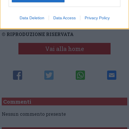
(redazione CM)
Data Deletion
Data Access
Privacy Policy
© RIPRODUZIONE RISERVATA
Vai alla home
Commenti
Nessun commento presente