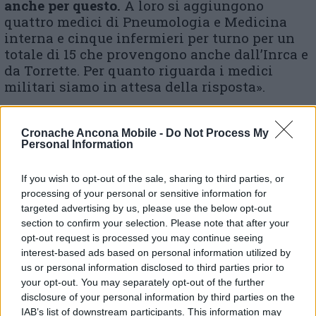
anche per questo.
A loro si aggiungono
quattro medici di Pneumologia e Medicina
interna e cinque infermieri per turno per un
totale di 15 che provengono anche dall’Inrca e
da Torrette. Per quanto riguarda i medici
militari siamo in attesa della risposta».
Cronache Ancona Mobile -
Do Not Process My
Personal Information
If you wish to opt-out of the sale, sharing to third parties, or
processing of your personal or sensitive information for
targeted advertising by us, please use the below opt-out
section to confirm your selection. Please note that after your
opt-out request is processed you may continue seeing
interest-based ads based on personal information utilized by
us or personal information disclosed to third parties prior to
your opt-out. You may separately opt-out of the further
E proprio sul personale, dopo l’appello della
disclosure of your personal information by third parties on the
Cisl (
), arriva anche quello della
leggi l’articolo
IAB’s list of downstream participants. This information may