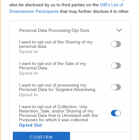
Cgil. «Implementare l’organico? – dice Matteo
also be disclosed by us to third parties on the
IAB’s List of
Pintucci, segretario generale Fp Cgil Marche –
Downstream Participants
that may further disclose it to other
Dobbiamo mettere in campo tutti gli
third parties.
strumenti necessari, anche la possibilità di
attingere dalle graduatorie di altre
Personal Data Processing Opt Outs
amministrazioni. Questa può essere la strada
I want to opt-out of the Sharing of my
percorribile per avere soluzioni immediate,
personal data.
che chiediamo da tempo».
Secondo le stime
Opted In
della Fp Cgil, «mancano all’appello tanti
I want to opt-out of the Sale of my
professionisti della sanità
, non ci sono ad
Personal Data.
oggi graduatorie utilizzabili ma dobbiamo
Opted In
agire subito tenuto conto dei tetti di spesa
I want to opt-out of processing my
ricalcolati e delle opportunità contenute nel
Personal Data for Targeted Advertising.
decreto Rilancio. Occorre agire il prima
Opted In
possibile – conclude Pintucci – domani, alla
I want to opt-out of Collection, Use,
riunione con i vertici della sanità,
Retention, Sale, and/or Sharing of my
verificheremo tutte le possibilità in campo».
Personal Data that Is Unrelated with the
Purposes for which it was collected.
Opted Out
(foto di
Federico De Marco
)
CONFIRM