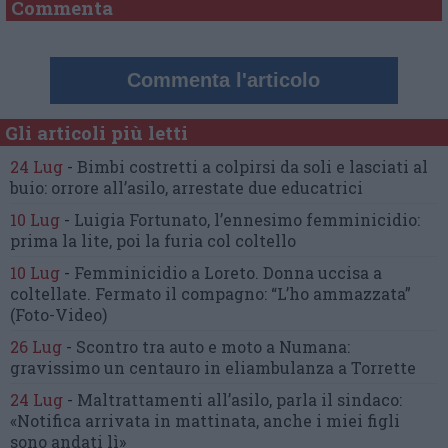
Commenta
Commenta l'articolo
Gli articoli più letti
24 Lug
-
Bimbi costretti a colpirsi da soli
e lasciati al
buio:
orrore all’asilo, arrestate due educatrici
10 Lug
-
Luigia Fortunato,
l’ennesimo femminicidio:
prima la lite, poi la furia col coltello
10 Lug
-
Femminicidio a Loreto.
Donna uccisa a
coltellate.
Fermato il compagno: “L’ho ammazzata”
(Foto-Video)
26 Lug
-
Scontro tra auto e moto a Numana:
gravissimo un centauro
in eliambulanza a Torrette
24 Lug
-
Maltrattamenti all’asilo, parla il sindaco:
«Notifica arrivata in mattinata,
anche i miei figli
sono andati lì»