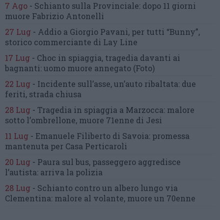
7 Ago
-
Schianto sulla Provinciale:
dopo 11 giorni
muore Fabrizio Antonelli
27 Lug
-
Addio a Giorgio Pavani,
per tutti “Bunny”,
storico commerciante di Lay Line
17 Lug
-
Choc in spiaggia,
tragedia davanti ai
bagnanti:
uomo muore annegato
(Foto)
22 Lug
-
Incidente sull’asse, un’auto ribaltata:
due
feriti, strada chiusa
28 Lug
-
Tragedia in spiaggia a Marzocca:
malore
sotto l’ombrellone,
muore 71enne di Jesi
11 Lug
-
Emanuele Filiberto di Savoia:
promessa
mantenuta
per Casa Perticaroli
20 Lug
-
Paura sul bus, passeggero
aggredisce
l’autista: arriva la polizia
28 Lug
-
Schianto contro un albero
lungo via
Clementina:
malore al volante, muore un 70enne