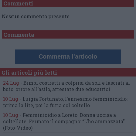
Commenti
Nessun commento presente
Commenta
Commenta l'articolo
Gli articoli più letti
24 Lug
-
Bimbi costretti a colpirsi da soli
e lasciati al
buio:
orrore all’asilo, arrestate due educatrici
10 Lug
-
Luigia Fortunato,
l’ennesimo femminicidio:
prima la lite, poi la furia col coltello
10 Lug
-
Femminicidio a Loreto.
Donna uccisa a
coltellate.
Fermato il compagno: “L’ho ammazzata”
(Foto-Video)