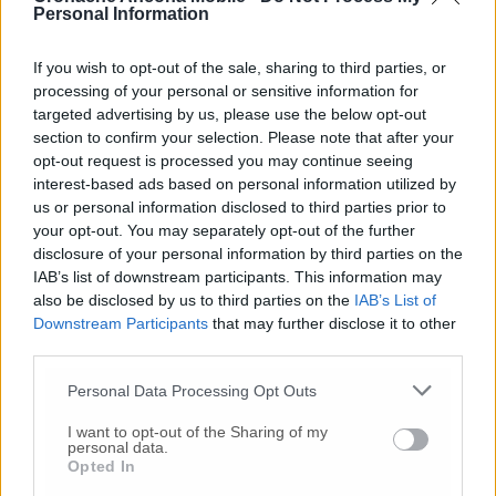
preside – per gli alunni della seconda sezione
Personal Information
A della Scuola Secondaria di 1° grado, in via
precauzionale, sarà attivata già da oggi la
If you wish to opt-out of the sale, sharing to third parties, or
didattica a distanza. I docenti in orario
processing of your personal or sensitive information for
targeted advertising by us, please use the below opt-out
curricolare avranno cura di procedere secondo
section to confirm your selection. Please note that after your
quanto previsto dal Piano scolastico per la
opt-out request is processed you may continue seeing
Ddi, collegandosi da scuola con la classe
interest-based ads based on personal information utilized by
utilizzando l’App Meet di Gsuite. In attesa di
us or personal information disclosed to third parties prior to
poter analizzare con le autorità sanitarie le
your opt-out. You may separately opt-out of the further
opportune azioni da intraprendere, è
disclosure of your personal information by third parties on the
necessario che i genitori degli alunni della
IAB’s list of downstream participants. This information may
classe interessata tengano a casa i propri
also be disclosed by us to third parties on the
IAB’s List of
figli». Ad oggi sono 11 le persone positive e 20
Downstream Participants
that may further disclose it to other
persone in isolamento fiduciario a
Camerano.
third parties.
«Una signora di 87 anni, positiva, è purtroppo
Personal Data Processing Opt Outs
deceduta ieri. Alla famiglia le nostre
condoglianze e il nostro abbraccio» scrive la
I want to opt-out of the Sharing of my
sindaca Annalisa Del Bello. E secondo le
personal data.
Opted In
disposizioni del piano pandemico dell’Asur