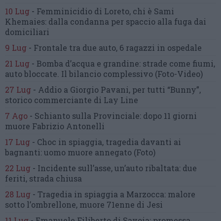
10 Lug
-
Femminicidio di Loreto, chi è Sami
Khemaies:
dalla condanna per spaccio
alla fuga dai
domiciliari
9 Lug
-
Frontale tra due auto,
6 ragazzi in ospedale
21 Lug
-
Bomba d’acqua e grandine:
strade come fiumi,
auto bloccate.
Il bilancio complessivo
(Foto-Video)
27 Lug
-
Addio a Giorgio Pavani,
per tutti “Bunny”,
storico commerciante di Lay Line
7 Ago
-
Schianto sulla Provinciale:
dopo 11 giorni
muore Fabrizio Antonelli
17 Lug
-
Choc in spiaggia,
tragedia davanti ai
bagnanti:
uomo muore annegato
(Foto)
22 Lug
-
Incidente sull’asse, un’auto ribaltata:
due
feriti, strada chiusa
28 Lug
-
Tragedia in spiaggia a Marzocca:
malore
sotto l’ombrellone,
muore 71enne di Jesi
11 Lug
-
Emanuele Filiberto di Savoia:
promessa