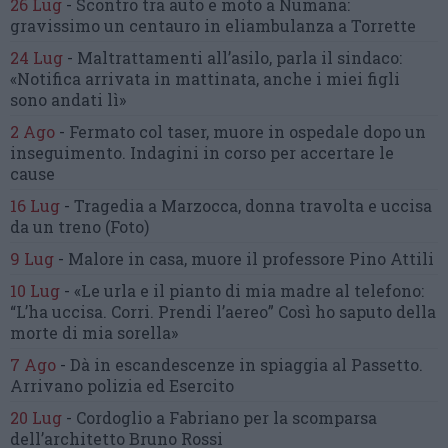
26 Lug
-
Scontro tra auto e moto a Numana:
gravissimo un centauro
in eliambulanza a Torrette
24 Lug
-
Maltrattamenti all’asilo, parla il sindaco:
«Notifica arrivata in mattinata,
anche i miei figli
sono andati lì»
2 Ago
-
Fermato col taser,
muore in ospedale dopo un
inseguimento.
Indagini in corso per accertare le
cause
16 Lug
-
Tragedia a Marzocca,
donna travolta e uccisa
da un treno
(Foto)
9 Lug
-
Malore in casa, muore
il professore Pino Attili
10 Lug
-
«Le urla e il pianto di mia madre al telefono:
“L’ha uccisa. Corri. Prendi l’aereo”
Così ho saputo della
morte di mia sorella»
7 Ago
-
Dà in escandescenze in spiaggia al Passetto.
Arrivano polizia ed Esercito
20 Lug
-
Cordoglio a Fabriano per la scomparsa
dell’architetto Bruno Rossi