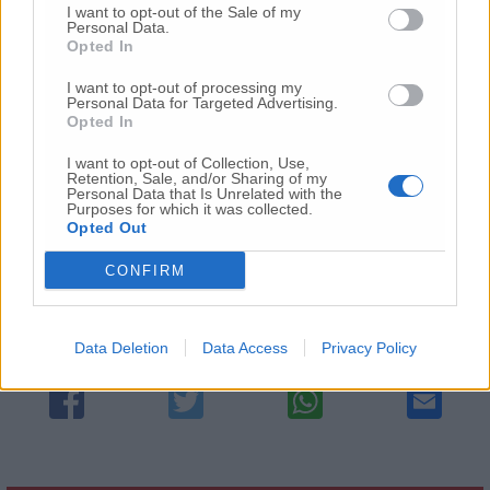
Marche-Area Vasta 2, all’ospedale di
I want to opt-out of the Sale of my
Senigallia
, intanto, è stato riaperto il reparto
Personal Data.
Opted In
Covid nell’ex Ortopedia (14 letti su 31) ma al
momento, come è successo anche negli
I want to opt-out of processing my
ospedali di Jesi e Fabriano, è stata bloccata
Personal Data for Targeted Advertising.
Opted In
temporaneamente l’attività chirurgica non
urgente per utilizzarne in personale.
I want to opt-out of Collection, Use,
Retention, Sale, and/or Sharing of my
Personal Data that Is Unrelated with the
Purposes for which it was collected.
Opted Out
© RIPRODUZIONE RISERVATA
CONFIRM
Vai alla home
Data Deletion
Data Access
Privacy Policy