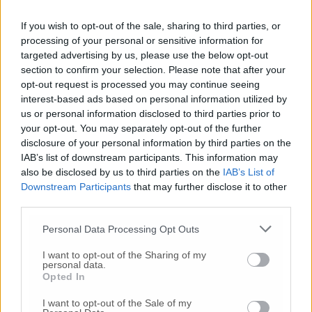
Piazzale Olimpia
dalle ore 8.30 alle 13.30 e
dalle 14.30 alle 19.30. Martedì 26 gennaio dalle
If you wish to opt-out of the sale, sharing to third parties, or
ore 8,30 alle 13,30 e dalle 14,30 alle 19,30,
processing of your personal or sensitive information for
presso il
Palasport Serenelli di via
targeted advertising by us, please use the below opt-out
Buffolareccia
a Loreto
.
section to confirm your selection. Please note that after your
opt-out request is processed you may continue seeing
interest-based ads based on personal information utilized by
us or personal information disclosed to third parties prior to
© RIPRODUZIONE RISERVATA
your opt-out. You may separately opt-out of the further
disclosure of your personal information by third parties on the
Vai alla home
IAB’s list of downstream participants. This information may
also be disclosed by us to third parties on the
IAB’s List of
Downstream Participants
that may further disclose it to other
third parties.
Personal Data Processing Opt Outs
I want to opt-out of the Sharing of my
personal data.
Opted In
Commenti
I want to opt-out of the Sale of my