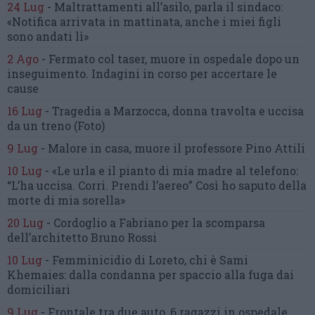
24 Lug
-
Maltrattamenti all’asilo, parla il sindaco:
«Notifica arrivata in mattinata,
anche i miei figli
sono andati lì»
2 Ago
-
Fermato col taser,
muore in ospedale dopo un
inseguimento.
Indagini in corso per accertare le
cause
16 Lug
-
Tragedia a Marzocca,
donna travolta e uccisa
da un treno
(Foto)
9 Lug
-
Malore in casa, muore
il professore Pino Attili
10 Lug
-
«Le urla e il pianto di mia madre al telefono:
“L’ha uccisa. Corri. Prendi l’aereo”
Così ho saputo della
morte di mia sorella»
20 Lug
-
Cordoglio a Fabriano per la scomparsa
dell’architetto Bruno Rossi
10 Lug
-
Femminicidio di Loreto, chi è Sami
Khemaies:
dalla condanna per spaccio
alla fuga dai
domiciliari
9 Lug
-
Frontale tra due auto,
6 ragazzi in ospedale