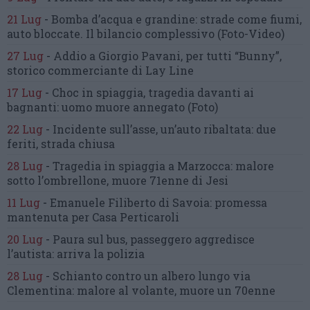
21 Lug
-
Bomba d’acqua e grandine:
strade come fiumi,
auto bloccate.
Il bilancio complessivo
(Foto-Video)
27 Lug
-
Addio a Giorgio Pavani,
per tutti “Bunny”,
storico commerciante di Lay Line
17 Lug
-
Choc in spiaggia,
tragedia davanti ai
bagnanti:
uomo muore annegato
(Foto)
22 Lug
-
Incidente sull’asse, un’auto ribaltata:
due
feriti, strada chiusa
28 Lug
-
Tragedia in spiaggia a Marzocca:
malore
sotto l’ombrellone,
muore 71enne di Jesi
11 Lug
-
Emanuele Filiberto di Savoia:
promessa
mantenuta
per Casa Perticaroli
20 Lug
-
Paura sul bus, passeggero
aggredisce
l’autista: arriva la polizia
28 Lug
-
Schianto contro un albero
lungo via
Clementina:
malore al volante, muore un 70enne