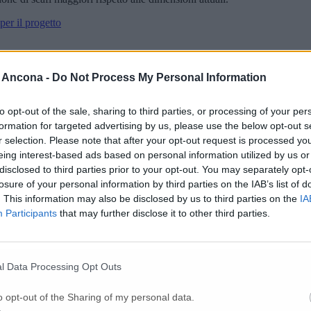
er il progetto
stinato ad ampliarsi» (Video)
 Ancona -
Do Not Process My Personal Information
to opt-out of the sale, sharing to third parties, or processing of your per
formation for targeted advertising by us, please use the below opt-out s
r selection. Please note that after your opt-out request is processed y
eing interest-based ads based on personal information utilized by us or
 dell’azienda: 40 milioni per il progetto
disclosed to third parties prior to your opt-out. You may separately opt-
losure of your personal information by third parties on the IAB’s list of
. This information may also be disclosed by us to third parties on the
IA
Participants
that may further disclose it to other third parties.
uattro navi
l Data Processing Opt Outs
nti a sostenere il progetto»
o opt-out of the Sharing of my personal data.