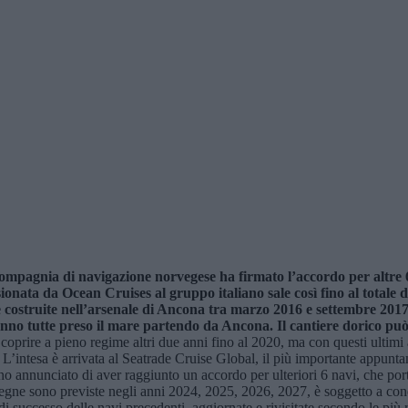
compagnia di navigazione norvegese ha firmato l’accordo per altre 6
ionata da Ocean Cruises al gruppo italiano sale così fino al totale d
e costruite nell’arsenale di Ancona tra marzo 2016 e settembre 2017.
no tutte preso il mare partendo da Ancona. Il cantiere dorico può 
rire a pieno regime altri due anni fino al 2020, ma con questi ultimi 
. L’intesa è arrivata al Seatrade Cruise Global, il più importante appunt
nno annunciato di aver raggiunto un accordo per ulteriori 6 navi, che por
egne sono previste negli anni 2024, 2025, 2026, 2027, è soggetto a condi
di successo delle navi precedenti, aggiornate e rivisitate secondo le più 