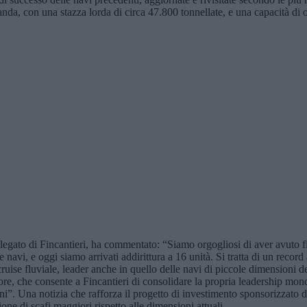
a, con una stazza lorda di circa 47.800 tonnellate, e una capacità di o
to di Fincantieri, ha commentato: “Siamo orgogliosi di aver avuto fidu
e navi, e oggi siamo arrivati addirittura a 16 unità. Si tratta di un reco
ruise fluviale, leader anche in quello delle navi di piccole dimensioni 
e, che consente a Fincantieri di consolidare la propria leadership mond
nni”. Una notizia che rafforza il progetto di investimento sponsorizzato 
one di scafi maggiori rispetto alle dimensioni attuali.