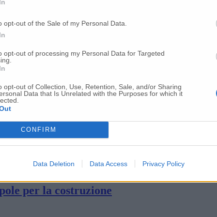
In
Cgil): «Valore aggiunto per tutto il territo
o opt-out of the Sale of my Personal Data.
In
 fino al 2030 Il futuro possibile di Fincanti
to opt-out of processing my Personal Data for Targeted
ing.
In
no: «Cantiere di Ancona destinato ad amplia
o opt-out of Collection, Use, Retention, Sale, and/or Sharing
ersonal Data that Is Unrelated with the Purposes for which it
lected.
Out
fficoltà, la solidarietà degli arsenalotti
CONFIRM
lavorare alla Spirit
Data Deletion
Data Access
Privacy Policy
pole per la costruzione