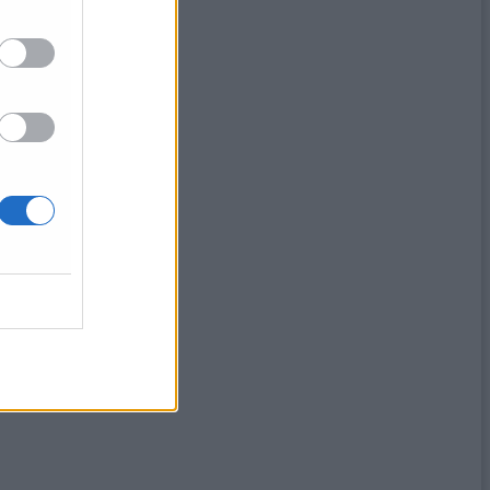
rio»
eri
rsi» (Video)