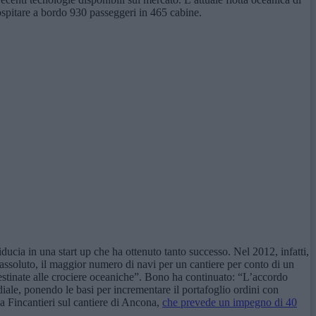
spitare a bordo 930 passeggeri in 465 cabine.
cia in una start up che ha ottenuto tanto successo. Nel 2012, infatti,
rd assoluto, il maggior numero di navi per un cantiere per conto di un
destinate alle crociere oceaniche”. Bono ha continuato: “L’accordo
iale, ponendo le basi per incrementare il portafoglio ordini con
da Fincantieri sul cantiere di Ancona,
che prevede un impegno di 40