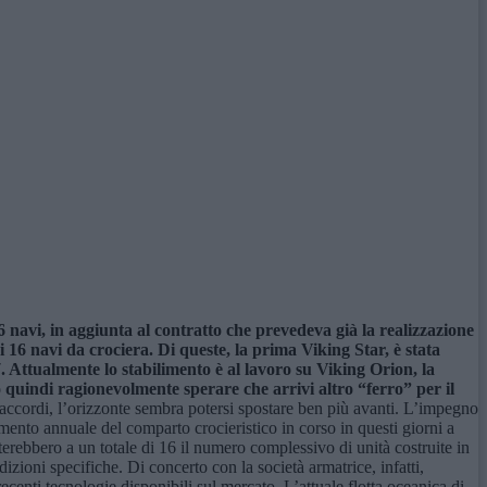
 navi, in aggiunta al contratto che prevedeva già la realizzazione
i 16 navi da crociera. Di queste, la prima Viking Star, è stata
 Attualmente lo stabilimento è al lavoro su Viking Orion, la
quindi ragionevolmente sperare che arrivi altro “ferro” per il
accordi, l’orizzonte sembra potersi spostare ben più avanti. L’impegno
amento annuale del comparto crocieristico in corso in questi giorni a
terebbero a un totale di 16 il numero complessivo di unità costruite in
zioni specifiche. Di concerto con la società armatrice, infatti,
recenti tecnologie disponibili sul mercato. L’attuale flotta oceanica di