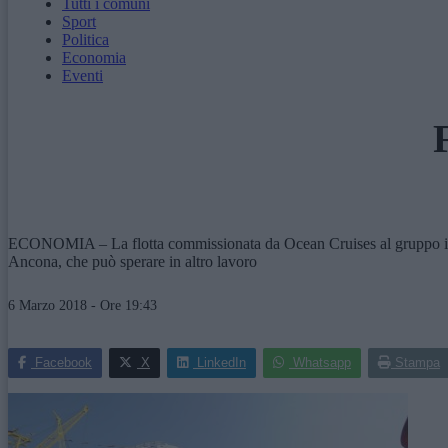
Tutti i comuni
Sport
Politica
Economia
Eventi
ECONOMIA – La flotta commissionata da Ocean Cruises al gruppo italian
Ancona, che può sperare in altro lavoro
6 Marzo 2018 - Ore 19:43
Facebook
X
LinkedIn
Whatsapp
Stampa