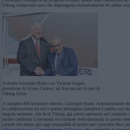
Viking comprende navi che dispongono esclusivamente di cabine verand
A destra Giuseppe Bono con Torstein Hagen,
presidente di Ocean Cruises, ad Ancona per il varo di
Viking Orion
A margine dell’annuncio odierno, Giuseppe Bono, Amministratore delega
la collaborazione tra noi e questo prestigioso armatore è partita con du
singolo armatore, che fa di Viking, già primo operatore nel comparto c
inoltre conferma il momento eccezionale della domanda in questo settor
carichi che danno già oggi tranquillità di lavoro per i prossimi dieci a
milioni di euro per l’ampliamento del bacino
che consentirà la lavorazi