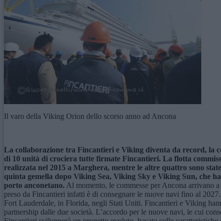
Il varo della Viking Orion dello scorso anno ad Ancona
La collaborazione tra Fincantieri e Viking diventa da record, la 
di 10 unità di crociera tutte firmate Fincantieri. La flotta commiss
realizzata nel 2015 a Marghera, mentre le altre quattro sono stat
quinta gemella dopo Viking Sea, Viking Sky e Viking Sun, che han
porto anconetano.
Al momento, le commesse per Ancona arrivano a cop
preso da Fincantieri infatti è di consegnare le nuove navi fino al 2027
Fort Lauderdale, in Florida, negli Stati Uniti. Fincantieri e Viking ha
partnership dalle due società. L’accordo per le nuove navi, le cui cons
Fincantieri svilupperà un progetto evoluto, basato sulle caratteristiche 