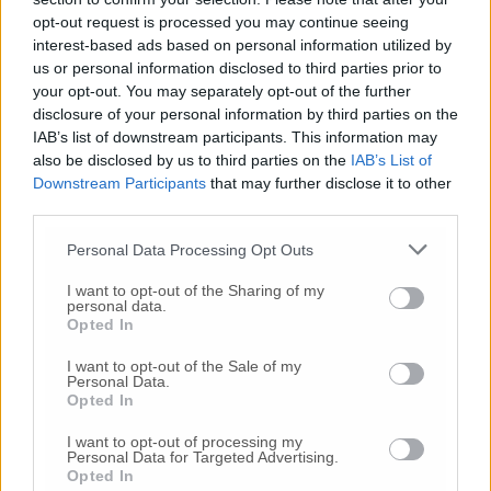
opt-out request is processed you may continue seeing
interest-based ads based on personal information utilized by
us or personal information disclosed to third parties prior to
your opt-out. You may separately opt-out of the further
disclosure of your personal information by third parties on the
IAB’s list of downstream participants. This information may
also be disclosed by us to third parties on the
IAB’s List of
Commenti
Downstream Participants
that may further disclose it to other
third parties.
Nessun commento presente
Personal Data Processing Opt Outs
Commenta
I want to opt-out of the Sharing of my
personal data.
Opted In
I want to opt-out of the Sale of my
Commenta l'articolo
Personal Data.
Opted In
Gli articoli più letti
I want to opt-out of processing my
Personal Data for Targeted Advertising.
24 Lug
-
Bimbi costretti a colpirsi da soli
e lasciati al
Opted In