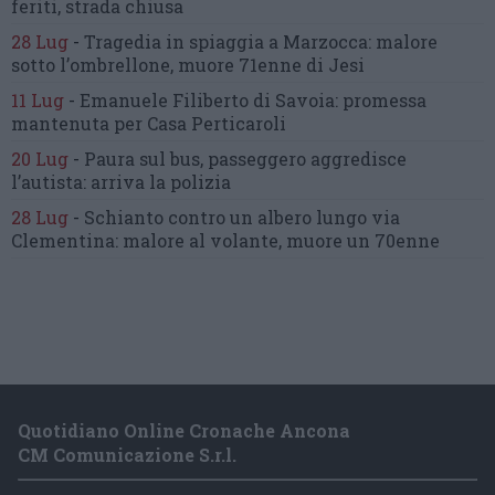
feriti, strada chiusa
28 Lug
-
Tragedia in spiaggia a Marzocca:
malore
sotto l’ombrellone,
muore 71enne di Jesi
11 Lug
-
Emanuele Filiberto di Savoia:
promessa
mantenuta
per Casa Perticaroli
20 Lug
-
Paura sul bus, passeggero
aggredisce
l’autista: arriva la polizia
28 Lug
-
Schianto contro un albero
lungo via
Clementina:
malore al volante, muore un 70enne
Quotidiano Online Cronache Ancona
CM Comunicazione S.r.l.