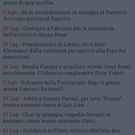
morte di mia sorella»
7 Ago
-
Dà in escandescenze in spiaggia al Passetto.
Arrivano polizia ed Esercito
20 Lug
-
Cordoglio a Fabriano per la scomparsa
dell’architetto Bruno Rossi
10 Lug
-
Femminicidio di Loreto, chi è Sami
Khemaies:
dalla condanna per spaccio
alla fuga dai
domiciliari
21 Lug
-
Bomba d’acqua e grandine:
strade come fiumi,
auto bloccate.
Il bilancio complessivo
(Foto-Video)
7 Ago
-
Schianto sulla Provinciale:
dopo 11 giorni
muore Fabrizio Antonelli
27 Lug
-
Addio a Giorgio Pavani,
per tutti “Bunny”,
storico commerciante di Lay Line
17 Lug
-
Choc in spiaggia,
tragedia davanti ai
bagnanti:
uomo muore annegato
(Foto)
22 Lug
-
Incidente sull’asse, un’auto ribaltata:
due