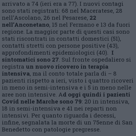
arrivato a 74 (ieri era a 77). I nuovi contagi
sono stati registrati: 68 nel Maceratese, 28
nell’Ascolano, 26 nel Pesarese,
22
nell’Anconetano
, 15 nel Fermano e 13 da fuori
regione. La maggior parte di questi casi sono
stati riscontrati in contatti domestici (51),
contatti stretti con persone positive (43),
approfondimenti epidemiologici (40).
I
sintomatici sono 27
. Sul fronte ospedaliero si
registra
un nuovo ricovero in terapia
intensiva
, ma il conto totale parla di – 8
pazienti rispetto a ieri, visto i quattro ricoveri
in meno in semi-intensiva e i 5 in meno nelle
aree non intensive. A
d oggi quindi i pazienti
Covid nelle Marche sono 79
: 20 in intensiva,
18 in semi-intensiva e 41 nei reparti non
intensivi. Per quanto riguarda i decessi,
infine, segnalata la morte di un 75enne di San
Benedetto con patologie pregresse.