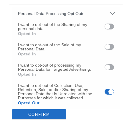
third parties.
Commenta l'articolo
Personal Data Processing Opt Outs
Gli articoli più letti
I want to opt-out of the Sharing of my
personal data.
24 Lug
-
Bimbi costretti a colpirsi da soli
e lasciati al
Opted In
buio:
orrore all’asilo, arrestate due educatrici
I want to opt-out of the Sale of my
10 Lug
-
Luigia Fortunato,
l’ennesimo femminicidio:
Personal Data.
prima la lite, poi la furia col coltello
Opted In
10 Lug
-
Femminicidio a Loreto.
Donna uccisa a
I want to opt-out of processing my
coltellate.
Fermato il compagno: “L’ho ammazzata”
Personal Data for Targeted Advertising.
(Foto-Video)
Opted In
26 Lug
-
Scontro tra auto e moto a Numana:
I want to opt-out of Collection, Use,
Retention, Sale, and/or Sharing of my
gravissimo un centauro
in eliambulanza a Torrette
Personal Data that Is Unrelated with the
Purposes for which it was collected.
24 Lug
-
Maltrattamenti all’asilo, parla il sindaco:
Opted Out
«Notifica arrivata in mattinata,
anche i miei figli
sono andati lì»
CONFIRM
2 Ago
-
Fermato col taser,
muore in ospedale dopo un
inseguimento.
Indagini in corso per accertare le