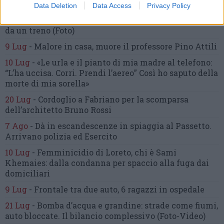
cause
Data Deletion
Data Access
Privacy Policy
16 Lug
-
Tragedia a Marzocca,
donna travolta e uccisa
da un treno
(Foto)
9 Lug
-
Malore in casa, muore
il professore Pino Attili
10 Lug
-
«Le urla e il pianto di mia madre al telefono:
“L’ha uccisa. Corri. Prendi l’aereo”
Così ho saputo della
morte di mia sorella»
20 Lug
-
Cordoglio a Fabriano per la scomparsa
dell’architetto Bruno Rossi
7 Ago
-
Dà in escandescenze in spiaggia al Passetto.
Arrivano polizia ed Esercito
10 Lug
-
Femminicidio di Loreto, chi è Sami
Khemaies:
dalla condanna per spaccio
alla fuga dai
domiciliari
9 Lug
-
Frontale tra due auto,
6 ragazzi in ospedale
21 Lug
-
Bomba d’acqua e grandine:
strade come fiumi,
auto bloccate.
Il bilancio complessivo
(Foto-Video)