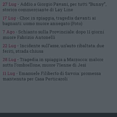
27 Lug
-
Addio a Giorgio Pavani,
per tutti “Bunny”,
storico commerciante di Lay Line
17 Lug
-
Choc in spiaggia,
tragedia davanti ai
bagnanti:
uomo muore annegato
(Foto)
7 Ago
-
Schianto sulla Provinciale:
dopo 11 giorni
muore Fabrizio Antonelli
22 Lug
-
Incidente sull’asse, un’auto ribaltata:
due
feriti, strada chiusa
28 Lug
-
Tragedia in spiaggia a Marzocca:
malore
sotto l’ombrellone,
muore 71enne di Jesi
11 Lug
-
Emanuele Filiberto di Savoia:
promessa
mantenuta
per Casa Perticaroli