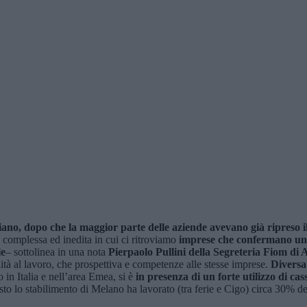
ano, dopo che la maggior parte delle aziende avevano già ripreso il
 complessa ed inedita in cui ci ritroviamo
imprese che confermano un 2
le
– sottolinea in una nota
Pierpaolo Pullini della
Segreteria Fiom di
nità al lavoro, che prospettiva e competenze alle stesse imprese.
Diversa
 in Italia e nell’area Emea, si è
in presenza di un forte utilizzo di 
to lo stabilimento di Melano ha lavorato (tra ferie e Cigo) circa 30% del