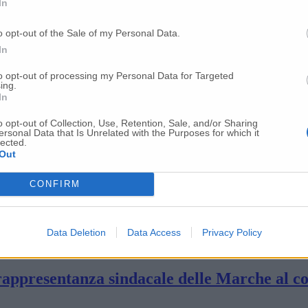
In
lpool Fiom Cgil: «L’azienda confermi la stra
o opt-out of the Sale of my Personal Data.
In
 stabilimento di Melano
to opt-out of processing my Personal Data for Targeted
ing.
In
icio Arteconi: «La Regione si attivi subito
o opt-out of Collection, Use, Retention, Sale, and/or Sharing
ersonal Data that Is Unrelated with the Purposes for which it
lected.
Out
eano: possibile uscita dall’Europa
CONFIRM
om: «Chiediamo conferma degli impegni presi
Data Deletion
Data Access
Privacy Policy
rappresentanza sindacale delle Marche al co