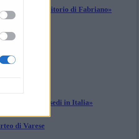
tegicità del territorio di Fabriano»
»
 per tutte le sedi in Italia»
rteo di Varese