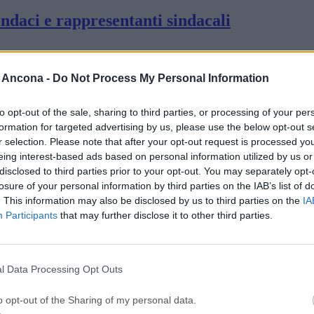
ndaci e rappresentanti sindacali
 il primo cittadino di Fabriano incontra sin
 Ancona -
Do Not Process My Personal Information
to opt-out of the sale, sharing to third parties, or processing of your per
o il tavolo al Mise e il conflitto ucraino v
formation for targeted advertising by us, please use the below opt-out s
r selection. Please note that after your opt-out request is processed y
eing interest-based ads based on personal information utilized by us or
disclosed to third parties prior to your opt-out. You may separately opt-
Silvestri presentano interrogazione alla C
losure of your personal information by third parties on the IAB’s list of
. This information may also be disclosed by us to third parties on the
IA
Participants
that may further disclose it to other third parties.
 presidio sindacale sotto la Prefettura
l Data Processing Opt Outs
kistan ad Arcelik: i sindacati chiedono inco
o opt-out of the Sharing of my personal data.