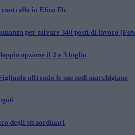
 controllo in Elica Fb
nanza per salvare 340 posti di lavoro (Fot
oppia opzione il 2 e 3 luglio
Figliuolo offrendo le sue sedi marchigiane
egati
co degli straordinari