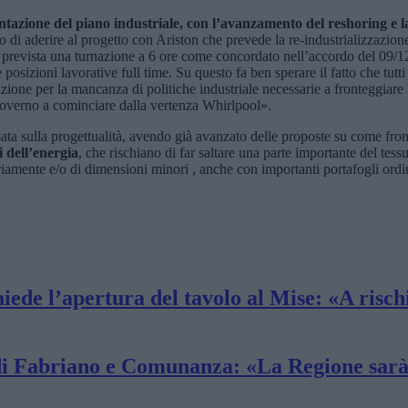
tazione del piano industriale, con l’avanzamento del reshoring e la
o di aderire al progetto con Ariston che prevede la re-industrializzazion
i è prevista una turnazione a 6 ore come concordato nell’accordo del 09/1
 posizioni lavorative full time. Su questo fa ben sperare il fatto che tutti 
upazione per la mancanza di politiche industriale necessarie a fronteggi
Governo a cominciare dalla vertenza Whirlpool».
ta sulla progettualità, avendo già avanzato delle proposte su come front
i dell’energia
, che rischiano di far saltare una parte importante del tess
riamente e/o di dimensioni minori , anche con importanti portafogli ord
ede l’apertura del tavolo al Mise: «A rischi
di Fabriano e Comunanza: «La Regione sarà 