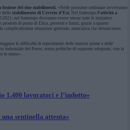
 fusione dei due stabilimenti.
«Nelle prossime settimane avverranno
e dello
stabilimento di Cerreto d’Esi.
Nel frattempo
l’attività a
2/2021; nel frattempo dovranno essere messe tutte le iniziative
i prodotti di punta di Elica, presenti e futuri, grazie a quanto
are la complicatissima situazione generale, mancanza che denunciamo
eggiare le difficoltà di reperimento delle materie prime e delle
uto industriale del Paese, senza politiche di supporto adeguate, con la
ini in mano».
o 1.400 lavoratori e l’indotto»
una sentinella attenta»