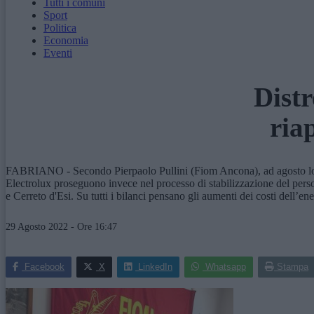
Tutti i comuni
Sport
Politica
Economia
Eventi
Distr
ria
FABRIANO - Secondo Pierpaolo Pullini (Fiom Ancona), ad agosto lo stab
Electrolux proseguono invece nel processo di stabilizzazione del perso
e Cerreto d'Esi. Su tutti i bilanci pensano gli aumenti dei costi dell’en
29 Agosto 2022 - Ore 16:47
Facebook
X
LinkedIn
Whatsapp
Stampa