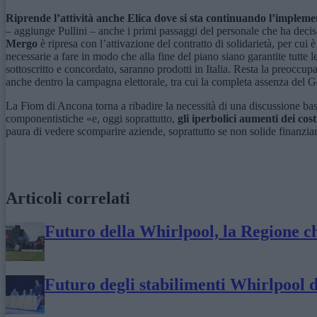
Riprende l’attività anche E
lica
dove si sta continuando l’implemen
– aggiunge Pullini – anche i primi passaggi del personale che ha decis
Mergo
è ripresa con l’attivazione del contratto di solidarietà, per cu
necessarie a fare in modo che alla fine del piano siano garantite tutte le
sottoscritto e concordato, saranno prodotti in Italia. Resta la preocc
anche dentro la campagna elettorale, tra cui la completa assenza del 
La Fiom di Ancona torna a ribadire la necessità di una discussione basa
componentistiche «e, oggi soprattutto,
gli iperbolici aumenti dei cost
paura di vedere scomparire aziende, soprattutto se non solide finanzia
Articoli correlati
Futuro della Whirlpool, la Regione chi
Futuro degli stabilimenti Whirlpool 