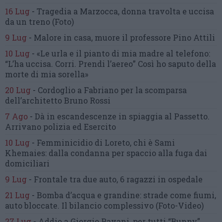
16 Lug
-
Tragedia a Marzocca,
donna travolta e uccisa
da un treno
(Foto)
9 Lug
-
Malore in casa, muore
il professore Pino Attili
10 Lug
-
«Le urla e il pianto di mia madre al telefono:
“L’ha uccisa. Corri. Prendi l’aereo”
Così ho saputo della
morte di mia sorella»
20 Lug
-
Cordoglio a Fabriano per la scomparsa
dell’architetto Bruno Rossi
7 Ago
-
Dà in escandescenze in spiaggia al Passetto.
Arrivano polizia ed Esercito
10 Lug
-
Femminicidio di Loreto, chi è Sami
Khemaies:
dalla condanna per spaccio
alla fuga dai
domiciliari
9 Lug
-
Frontale tra due auto,
6 ragazzi in ospedale
21 Lug
-
Bomba d’acqua e grandine:
strade come fiumi,
auto bloccate.
Il bilancio complessivo
(Foto-Video)
27 Lug
-
Addio a Giorgio Pavani,
per tutti “Bunny”,