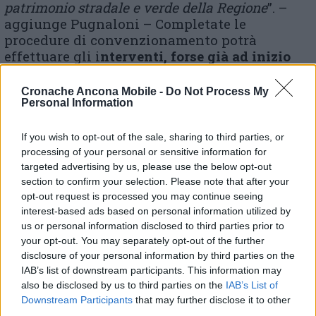
patrimonio stradale e verde della Regione
”. –
aggiunge Pugnaloni – Completate le
procedure di convenzionamento potrà
effettuare gli i
nterventi, forse già ad inizio
agosto.
L’invito che mi sento di fare come
sindaco alle autorità competenti, Ast e
Cronache Ancona Mobile -
Do Not Process My
Regione in primis, è non solo di provvedere
Personal Information
alla manutenzione ordinaria dell’ex Muzio
Gallo, ma di condividere con Comune e
If you wish to opt-out of the sale, sharing to third parties, or
associazionismo locale
un percorso che possa
processing of your personal or sensitive information for
targeted advertising by us, please use the below opt-out
portare alla riapertura prima del parco
che lo
section to confirm your selection. Please note that after your
circonda e, poi, alla valorizzazione dello
opt-out request is processed you may continue seeing
stesso nosocomio abbandonato da ormai
interest-based ads based on personal information utilized by
troppi decenni. Decidiamo insieme come
us or personal information disclosed to third parties prior to
ridare lustro ad un pezzo di storia di Osimo».
your opt-out. You may separately opt-out of the further
disclosure of your personal information by third parties on the
IAB’s list of downstream participants. This information may
All’ex Muzio Gallo un centro per anziani e per la
also be disclosed by us to third parties on the
IAB’s List of
disabilità intellettiva
Downstream Participants
that may further disclose it to other
third parties.