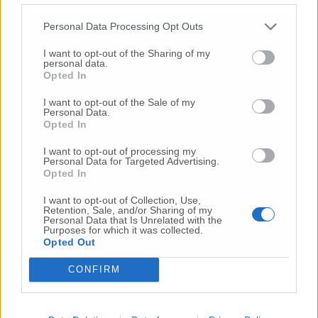
Ex Muzio Gallo, viaggio nel degrado: «Il nostro
Personal Data Processing Opt Outs
progetto di recupero spazzerà via trent’anni di
incuria»
I want to opt-out of the Sharing of my
personal data.
Opted In
«Una residenza per anziani all’ex ospedale Muzio
I want to opt-out of the Sale of my
Personal Data.
Gallo»
Opted In
I want to opt-out of processing my
Personal Data for Targeted Advertising.
Ex Muzio Gallo, il sindaco: “E’ naturale che l’Inrca
Opted In
rispetti le volontà della contessa”
I want to opt-out of Collection, Use,
Retention, Sale, and/or Sharing of my
Personal Data that Is Unrelated with the
Che fine farà l’ex Muzio Gallo? I dubbi del nipote
Purposes for which it was collected.
della contessa Ida
Opted Out
CONFIRM