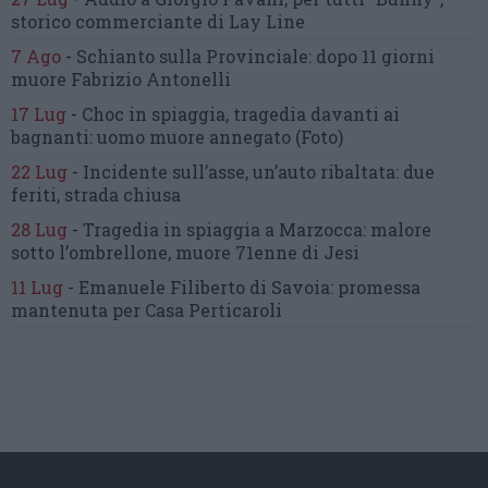
storico commerciante di Lay Line
7 Ago
-
Schianto sulla Provinciale:
dopo 11 giorni
muore Fabrizio Antonelli
17 Lug
-
Choc in spiaggia,
tragedia davanti ai
bagnanti:
uomo muore annegato
(Foto)
22 Lug
-
Incidente sull’asse, un’auto ribaltata:
due
feriti, strada chiusa
28 Lug
-
Tragedia in spiaggia a Marzocca:
malore
sotto l’ombrellone,
muore 71enne di Jesi
11 Lug
-
Emanuele Filiberto di Savoia:
promessa
mantenuta
per Casa Perticaroli