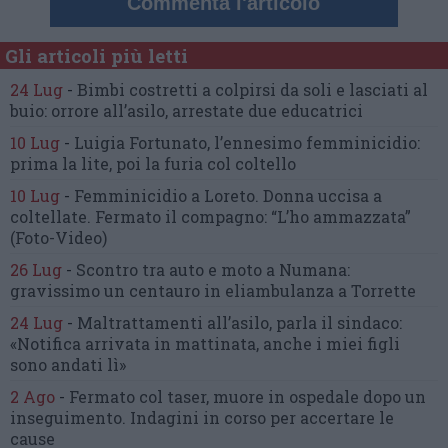
Commenta l'articolo
Gli articoli più letti
24 Lug
-
Bimbi costretti a colpirsi da soli
e lasciati al
buio:
orrore all’asilo, arrestate due educatrici
10 Lug
-
Luigia Fortunato,
l’ennesimo femminicidio:
prima la lite, poi la furia col coltello
10 Lug
-
Femminicidio a Loreto.
Donna uccisa a
coltellate.
Fermato il compagno: “L’ho ammazzata”
(Foto-Video)
26 Lug
-
Scontro tra auto e moto a Numana:
gravissimo un centauro
in eliambulanza a Torrette
24 Lug
-
Maltrattamenti all’asilo, parla il sindaco:
«Notifica arrivata in mattinata,
anche i miei figli
sono andati lì»
2 Ago
-
Fermato col taser,
muore in ospedale dopo un
inseguimento.
Indagini in corso per accertare le
cause