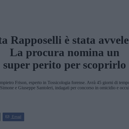
a Rapposelli è stata avvel
La procura nomina un
super perito per scoprirlo
ietro Frison, esperto in Tossicologia forense. Avrà 45 giorni di tempo p
a di Simone e Giuseppe Santoleri, indagati per concorso in omicidio e occ
Email