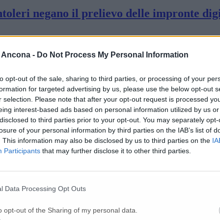
oleri negano il prelievo delle impronte digi
to Caccia ai farmaci in casa Santoleri
 Ancona -
Do Not Process My Personal Information
to opt-out of the sale, sharing to third parties, or processing of your per
pittrice: necessario un secondo sopralluogo (
formation for targeted advertising by us, please use the below opt-out s
r selection. Please note that after your opt-out request is processed y
eing interest-based ads based on personal information utilized by us or
disclosed to third parties prior to your opt-out. You may separately opt-
 Sulla morte resta incertezza
losure of your personal information by third parties on the IAB’s list of
. This information may also be disclosed by us to third parties on the
IA
Participants
that may further disclose it to other third parties.
onde al pm Dal dna prime conferme (Video)
l Data Processing Opt Outs
ne sul cadavere di Tolentino unita a quella p
o opt-out of the Sharing of my personal data.