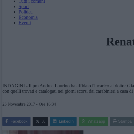
Tutti i comuni
Sport
Politica
Economia
Eventi
Renat
INDAGINI - Il pm Andrea Laurino ha affidato l'incarico al dottor Giamp
con quelli trovati e catalogati nei giorni scorsi dai carabinieri a cas
23 Novembre 2017 - Ore 16:34
Facebook
X
LinkedIn
Whatsapp
Stampa