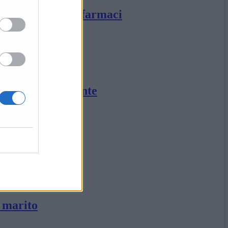
o per ingestione farmaci
marito non sa niente
x marito