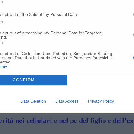
In
 procura è Renata Rapposelli L’ex ricoverat
o opt-out of the Sale of my Personal Data.
In
e autopsia per risolvere il mistero di Reny
to opt-out of processing my Personal Data for Targeted
ing.
In
no a Reny. Il figlio Simone è angosciato, il 
o opt-out of Collection, Use, Retention, Sale, and/or Sharing
ersonal Data that Is Unrelated with the Purposes for which it
lected.
Out
 una donna: volto irriconoscibile
CONFIRM
nella casa dei vicini dei Santoleri
Data Deletion
Data Access
Privacy Policy
tà nei cellulari e nel pc del figlio e dell’e