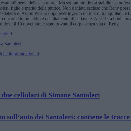
 presumibilmente della sua morte. Ma soprattutto dovrà stabilire se un’ev
ri, figlio e marito della pittrice. Non è infatti escluso che Reny possa e
pedaliera di Ascoli Piceno dopo aver ingerito un mix di tranquillanti e 
r concorso in omicidio e occultamento di cadavere. Alle 10, a Giulianov
tto dove il 10 novembre è stato trovato il corpo senza vita di Reny.
ntoleri
sa Santoleri
elle impronte digitali
i due cellulari di Simone Santoleri
o sull’auto dei Santoleri: contiene le tracce 