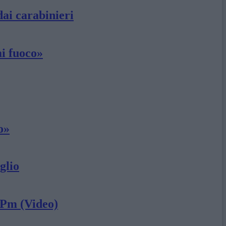
dai carabinieri
mi fuoco»
o»
glio
l Pm (Video)