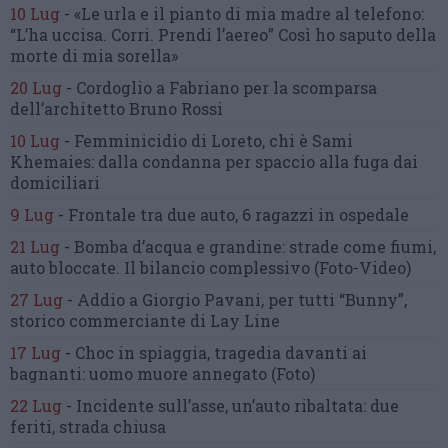
10 Lug
-
«Le urla e il pianto di mia madre al telefono:
“L’ha uccisa. Corri. Prendi l’aereo”
Così ho saputo della
morte di mia sorella»
20 Lug
-
Cordoglio a Fabriano per la scomparsa
dell’architetto Bruno Rossi
10 Lug
-
Femminicidio di Loreto, chi è Sami
Khemaies:
dalla condanna per spaccio
alla fuga dai
domiciliari
9 Lug
-
Frontale tra due auto,
6 ragazzi in ospedale
21 Lug
-
Bomba d’acqua e grandine:
strade come fiumi,
auto bloccate.
Il bilancio complessivo
(Foto-Video)
27 Lug
-
Addio a Giorgio Pavani,
per tutti “Bunny”,
storico commerciante di Lay Line
17 Lug
-
Choc in spiaggia,
tragedia davanti ai
bagnanti:
uomo muore annegato
(Foto)
22 Lug
-
Incidente sull’asse, un’auto ribaltata:
due
feriti, strada chiusa