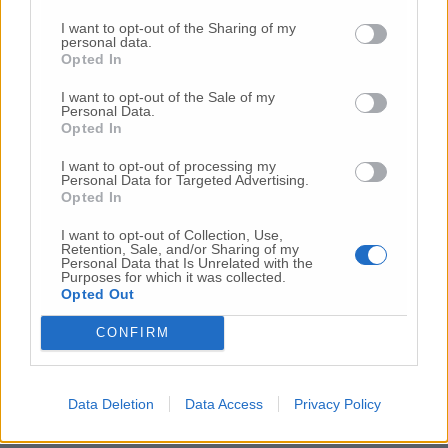
fiamme di Simone. Una di queste aveva
I want to opt-out of the Sharing of my
dichiarato in televisione che il figlio della
personal data.
pittrice conosceva molto bene la zona di
Opted In
Tolentino.
I want to opt-out of the Sale of my
Personal Data.
Opted In
I want to opt-out of processing my
Personal Data for Targeted Advertising.
Opted In
I want to opt-out of Collection, Use,
Retention, Sale, and/or Sharing of my
Personal Data that Is Unrelated with the
Purposes for which it was collected.
Opted Out
CONFIRM
Data Deletion
Data Access
Privacy Policy
L’area dove è stata trovata