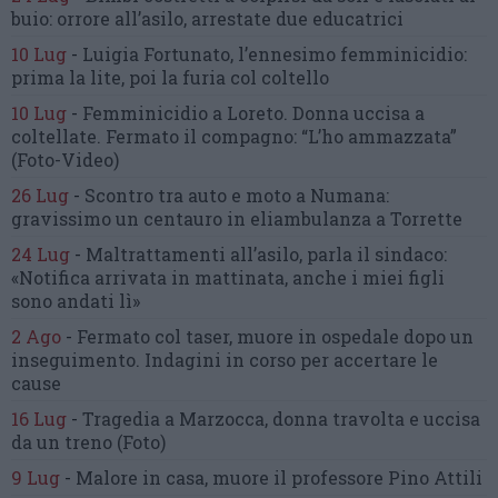
buio:
orrore all’asilo, arrestate due educatrici
10 Lug
-
Luigia Fortunato,
l’ennesimo femminicidio:
prima la lite, poi la furia col coltello
10 Lug
-
Femminicidio a Loreto.
Donna uccisa a
coltellate.
Fermato il compagno: “L’ho ammazzata”
(Foto-Video)
26 Lug
-
Scontro tra auto e moto a Numana:
gravissimo un centauro
in eliambulanza a Torrette
24 Lug
-
Maltrattamenti all’asilo, parla il sindaco:
«Notifica arrivata in mattinata,
anche i miei figli
sono andati lì»
2 Ago
-
Fermato col taser,
muore in ospedale dopo un
inseguimento.
Indagini in corso per accertare le
cause
16 Lug
-
Tragedia a Marzocca,
donna travolta e uccisa
da un treno
(Foto)
9 Lug
-
Malore in casa, muore
il professore Pino Attili