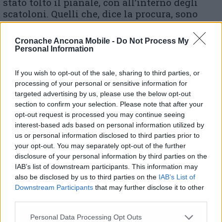
stato tolto il pianale, con all’interno degli
scatoloni. Quelli che, dice la procura, sono
serviti per coprire il corpo senza vita della
pittrice, imballato con dei sacchi della
Cronache Ancona Mobile -
Do Not Process My
spazzatura e trasferito nel portabagagli
Personal Information
dell’auto tra il 9 e il 10 ottobre. Il loro obiettivo
era quello di far scivolare il corpo verso il
If you wish to opt-out of the sale, sharing to third parties, or
fiume Chienti, ma non ci erano riusciti, dato
processing of your personal or sensitive information for
che il cadavere si era fermato prima di toccare
targeted advertising by us, please use the below opt-out
l’acqua. Un ulteriore elemento che ha fatto
section to confirm your selection. Please note that after your
scattare l’urgenza della misura cautelare per
opt-out request is processed you may continue seeing
interest-based ads based on personal information utilized by
il rischio dell’inquinamento delle prove è che
us or personal information disclosed to third parties prior to
Pino e Simone volevano rottamare la 600 e
your opt-out. You may separately opt-out of the further
comprarne una nuova per disfarsi
disclosure of your personal information by third parties on the
probabilmente del mezzo che aveva
IAB’s list of downstream participants. This information may
trasportato il cadavere della donna. Inoltre,
also be disclosed by us to third parties on the
IAB’s List of
nel richiedere il provvedimento, la procura ha
Downstream Participants
that may further disclose it to other
anche considerato l’atteggiamento degli
third parties.
indagati che hanno querelato due persone per
diffamazione: sarebbero entrambe due ex
Personal Data Processing Opt Outs