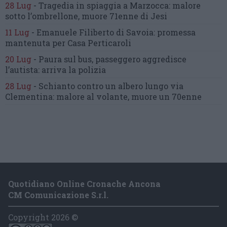
28 Lug
-
Tragedia in spiaggia a Marzocca:
malore
sotto l’ombrellone,
muore 71enne di Jesi
11 Lug
-
Emanuele Filiberto di Savoia:
promessa
mantenuta
per Casa Perticaroli
20 Lug
-
Paura sul bus, passeggero
aggredisce
l’autista: arriva la polizia
28 Lug
-
Schianto contro un albero
lungo via
Clementina:
malore al volante, muore un 70enne
Quotidiano Online Cronache Ancona
CM Comunicazione S.r.l.
Copyright 2026 ©