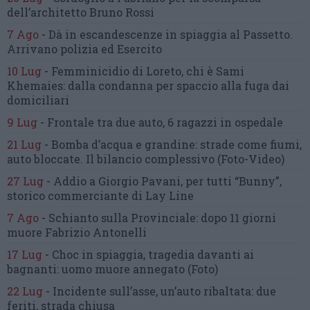
dell’architetto Bruno Rossi
7 Ago
-
Dà in escandescenze in spiaggia al Passetto.
Arrivano polizia ed Esercito
10 Lug
-
Femminicidio di Loreto, chi è Sami
Khemaies:
dalla condanna per spaccio
alla fuga dai
domiciliari
9 Lug
-
Frontale tra due auto,
6 ragazzi in ospedale
21 Lug
-
Bomba d’acqua e grandine:
strade come fiumi,
auto bloccate.
Il bilancio complessivo
(Foto-Video)
27 Lug
-
Addio a Giorgio Pavani,
per tutti “Bunny”,
storico commerciante di Lay Line
7 Ago
-
Schianto sulla Provinciale:
dopo 11 giorni
muore Fabrizio Antonelli
17 Lug
-
Choc in spiaggia,
tragedia davanti ai
bagnanti:
uomo muore annegato
(Foto)
22 Lug
-
Incidente sull’asse, un’auto ribaltata:
due
feriti, strada chiusa