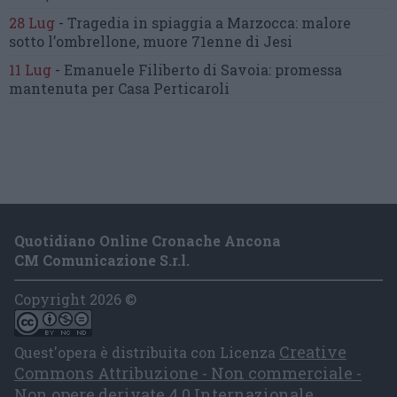
28 Lug
-
Tragedia in spiaggia a Marzocca:
malore
sotto l’ombrellone,
muore 71enne di Jesi
11 Lug
-
Emanuele Filiberto di Savoia:
promessa
mantenuta
per Casa Perticaroli
Quotidiano Online Cronache Ancona
CM Comunicazione S.r.l.
Copyright 2026 ©
Creative
Quest'opera è distribuita con Licenza
Commons Attribuzione - Non commerciale -
Non opere derivate 4.0 Internazionale