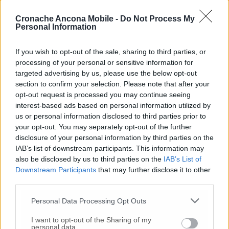
la Palombella e l’università di medicina.
Progetto questo da realizzarsi attraverso i
Cronache Ancona Mobile -
Do Not Process My
Personal Information
fondi ottenuti con il Pnrr per unire la stazione
ferroviaria con ogni polo universitario
If you wish to opt-out of the sale, sharing to third parties, or
anconetano. La discussione dei pareri della
processing of your personal or sensitive information for
Commissione nell’aula consiliare domani,
targeted advertising by us, please use the below opt-out
sarà preliminare a quella della conferenza dei
section to confirm your selection. Please note that after your
servizi decisoria dove verranno poi varate le
opt-out request is processed you may continue seeing
sei proposte di aggiustamento del progetto
interest-based ads based on personal information utilized by
definitivo dell’Anas.
us or personal information disclosed to third parties prior to
your opt-out. You may separately opt-out of the further
disclosure of your personal information by third parties on the
IAB’s list of downstream participants. This information may
© RIPRODUZIONE RISERVATA
also be disclosed by us to third parties on the
IAB’s List of
Downstream Participants
that may further disclose it to other
Vai alla home
third parties.
Personal Data Processing Opt Outs
I want to opt-out of the Sharing of my
personal data.