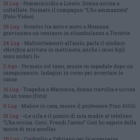
10 Lug
-
Femminicidio a Loreto.
Donna uccisa a
coltellate.
Fermato il compagno: “L’ho ammazzata”
(Foto-Video)
26 Lug
-
Scontro tra auto e moto a Numana:
gravissimo un centauro
in eliambulanza a Torrette
24 Lug
-
Maltrattamenti all’asilo, parla il sindaco:
«Notifica arrivata in mattinata,
anche i miei figli
sono andati lì»
2 Ago
-
Fermato col taser,
muore in ospedale dopo un
inseguimento.
Indagini in corso per accertare le
cause
16 Lug
-
Tragedia a Marzocca,
donna travolta e uccisa
da un treno
(Foto)
9 Lug
-
Malore in casa, muore
il professore Pino Attili
10 Lug
-
«Le urla e il pianto di mia madre al telefono:
“L’ha uccisa. Corri. Prendi l’aereo”
Così ho saputo della
morte di mia sorella»
20 Lug
-
Cordoglio a Fabriano per la scomparsa