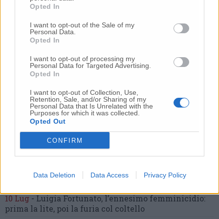
Opted In
I want to opt-out of the Sale of my
Personal Data.
Opted In
Commenti
I want to opt-out of processing my
Nessun commento presente
Personal Data for Targeted Advertising.
Opted In
I want to opt-out of Collection, Use,
Commenta
Retention, Sale, and/or Sharing of my
Personal Data that Is Unrelated with the
Purposes for which it was collected.
Opted Out
Commenta l'articolo
CONFIRM
Gli articoli più letti
24 Lug
-
Bimbi costretti a colpirsi da soli
e lasciati al
Data Deletion
Data Access
Privacy Policy
buio:
orrore all’asilo, arrestate due educatrici
10 Lug
-
Luigia Fortunato,
l’ennesimo femminicidio:
prima la lite, poi la furia col coltello