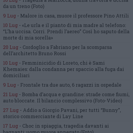
da un treno
(Foto)
9 Lug
-
Malore in casa, muore
il professore Pino Attili
10 Lug
-
«Le urla e il pianto di mia madre al telefono:
“L’ha uccisa. Corri. Prendi l’aereo”
Così ho saputo della
morte di mia sorella»
20 Lug
-
Cordoglio a Fabriano per la scomparsa
dell’architetto Bruno Rossi
10 Lug
-
Femminicidio di Loreto, chi è Sami
Khemaies:
dalla condanna per spaccio
alla fuga dai
domiciliari
9 Lug
-
Frontale tra due auto,
6 ragazzi in ospedale
21 Lug
-
Bomba d’acqua e grandine:
strade come fiumi,
auto bloccate.
Il bilancio complessivo
(Foto-Video)
27 Lug
-
Addio a Giorgio Pavani,
per tutti “Bunny”,
storico commerciante di Lay Line
17 Lug
-
Choc in spiaggia,
tragedia davanti ai
bagnanti:
uomo muore annegato
(Foto)