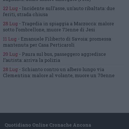
22 Lug
-
Incidente sull’asse, un’auto ribaltata:
due
feriti, strada chiusa
28 Lug
-
Tragedia in spiaggia a Marzocca:
malore
sotto l’ombrellone,
muore 71enne di Jesi
11 Lug
-
Emanuele Filiberto di Savoia:
promessa
mantenuta
per Casa Perticaroli
20 Lug
-
Paura sul bus, passeggero
aggredisce
l’autista: arriva la polizia
28 Lug
-
Schianto contro un albero
lungo via
Clementina:
malore al volante, muore un 70enne
Quotidiano Online Cronache Ancona