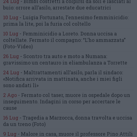
24 Lug
-
Bimbi costretti a colpirsi da soli
e lasciati al
buio:
orrore all’asilo, arrestate due educatrici
10 Lug
-
Luigia Fortunato,
l’ennesimo femminicidio:
prima la lite, poi la furia col coltello
10 Lug
-
Femminicidio a Loreto.
Donna uccisa a
coltellate.
Fermato il compagno: “L’ho ammazzata”
(Foto-Video)
26 Lug
-
Scontro tra auto e moto a Numana:
gravissimo un centauro
in eliambulanza a Torrette
24 Lug
-
Maltrattamenti all’asilo, parla il sindaco:
«Notifica arrivata in mattinata,
anche i miei figli
sono andati lì»
2 Ago
-
Fermato col taser,
muore in ospedale dopo un
inseguimento.
Indagini in corso per accertare le
cause
16 Lug
-
Tragedia a Marzocca,
donna travolta e uccisa
da un treno
(Foto)
9 Lug
-
Malore in casa, muore
il professore Pino Attili