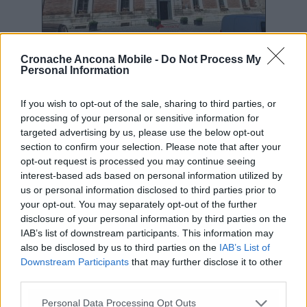
IL VOTO DISGIUNTO – L’elettore può, anche,
Cronache Ancona Mobile -
Do Not Process My
esprimere un voto disgiunto, vale a dire può
Personal Information
tracciare un segno sul rettangolo recante il
nominativo di un candidato alla carica di
If you wish to opt-out of the sale, sharing to third parties, or
sindaco e un altro segno su una lista non
processing of your personal or sensitive information for
collegata al candidato sindaco votato. Può,
targeted advertising by us, please use the below opt-out
section to confirm your selection. Please note that after your
inoltre, tracciare un segno di voto solo sul
opt-out request is processed you may continue seeing
rettangolo recante il nominativo di un
interest-based ads based on personal information utilized by
candidato alla carica di sindaco, senza cioè
us or personal information disclosed to third parties prior to
segnare alcun contrassegno di lista. In tal
your opt-out. You may separately opt-out of the further
caso, esprime il voto solo per il candidato alla
disclosure of your personal information by third parties on the
carica di sindaco ed è esclusa ogni
IAB’s list of downstream participants. This information may
attribuzione di voto alla lista o alle liste
also be disclosed by us to third parties on the
IAB’s List of
collegate e può manifestare il voto di
Downstream Participants
that may further disclose it to other
preferenza per candidati alla carica di con­
third parties.
sigliere comunale scrivendone il nominativo
Personal Data Processing Opt Outs