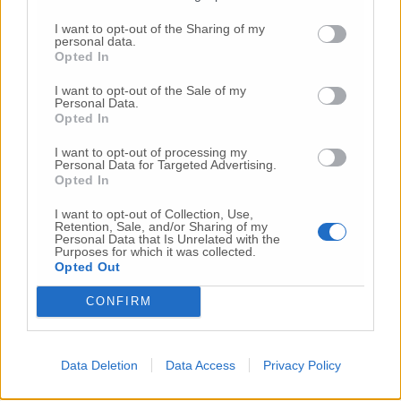
nelle righe stampate a fianco del
contrassegno della lista di appartenenza dei
I want to opt-out of the Sharing of my
candidati votati, anche senza segnare il
personal data.
Opted In
contrassegno della lista stessa. In tal caso,
esprime un voto valido anche per la lista cui
I want to opt-out of the Sale of my
appartengono i candidati votati e per il
Personal Data.
Opted In
candidato alla carica di sindaco ad essa
collegato, salvo che non si sia avvalso della
I want to opt-out of processing my
facoltà di esprimere un voto disgiunto, cioè di
Personal Data for Targeted Advertising.
Opted In
votare per un diverso candidato alla carica di
sindaco.
I want to opt-out of Collection, Use,
Retention, Sale, and/or Sharing of my
Personal Data that Is Unrelated with the
Purposes for which it was collected.
PREFERENZE E DOPPIA PREFERENZA DI
Opted Out
GENERE – Ogni elettore può manifestare non
più di due voti di preferenza per candidati
CONFIRM
alla carica di consigliere comunale, avendo
presente che, nel caso di espressione di due
preferenze, queste devono riguardare
Data Deletion
Data Access
Privacy Policy
candidati di sesso diverso, a pena di