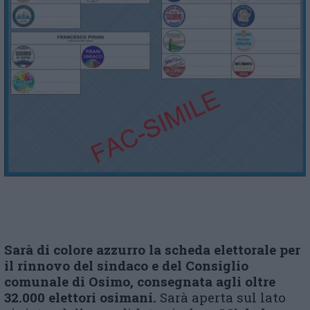
S
a
rà
di colore azzurro
l
a scheda elettorale per
il rinnovo
del sindaco e
del
C
onsiglio
comunale di
Osimo,
consegnata agli oltre
32.0
00
elettori osimani
.
Sarà aperta sul lato