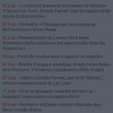
10 Lug
-
«Le urla e il pianto di mia madre al telefono:
“L’ha uccisa. Corri. Prendi l’aereo”
Così ho saputo della
morte di mia sorella»
20 Lug
-
Cordoglio a Fabriano per la scomparsa
dell’architetto Bruno Rossi
10 Lug
-
Femminicidio di Loreto, chi è Sami
Khemaies:
dalla condanna per spaccio
alla fuga dai
domiciliari
9 Lug
-
Frontale tra due auto,
6 ragazzi in ospedale
21 Lug
-
Bomba d’acqua e grandine:
strade come fiumi,
auto bloccate.
Il bilancio complessivo
(Foto-Video)
27 Lug
-
Addio a Giorgio Pavani,
per tutti “Bunny”,
storico commerciante di Lay Line
17 Lug
-
Choc in spiaggia,
tragedia davanti ai
bagnanti:
uomo muore annegato
(Foto)
22 Lug
-
Incidente sull’asse, un’auto ribaltata:
due
feriti, strada chiusa