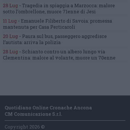
28 Lug
-
Tragedia in spiaggia a Marzocca:
malore
sotto l’ombrellone,
muore 71enne di Jesi
11 Lug
-
Emanuele Filiberto di Savoia:
promessa
mantenuta
per Casa Perticaroli
20 Lug
-
Paura sul bus, passeggero
aggredisce
l’autista: arriva la polizia
28 Lug
-
Schianto contro un albero
lungo via
Clementina:
malore al volante, muore un 70enne
Quotidiano Online Cronache Ancona
CM Comunicazione S.r.l.
Copyright 2026 ©