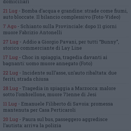
domiciliari
21 Lug
-
Bomba d’acqua e grandine:
strade come fiumi,
auto bloccate.
Il bilancio complessivo
(Foto-Video)
7 Ago
-
Schianto sulla Provinciale:
dopo 11 giorni
muore Fabrizio Antonelli
27 Lug
-
Addio a Giorgio Pavani,
per tutti “Bunny”,
storico commerciante di Lay Line
17 Lug
-
Choc in spiaggia,
tragedia davanti ai
bagnanti:
uomo muore annegato
(Foto)
22 Lug
-
Incidente sull’asse, un’auto ribaltata:
due
feriti, strada chiusa
28 Lug
-
Tragedia in spiaggia a Marzocca:
malore
sotto l’ombrellone,
muore 71enne di Jesi
11 Lug
-
Emanuele Filiberto di Savoia:
promessa
mantenuta
per Casa Perticaroli
20 Lug
-
Paura sul bus, passeggero
aggredisce
l’autista: arriva la polizia