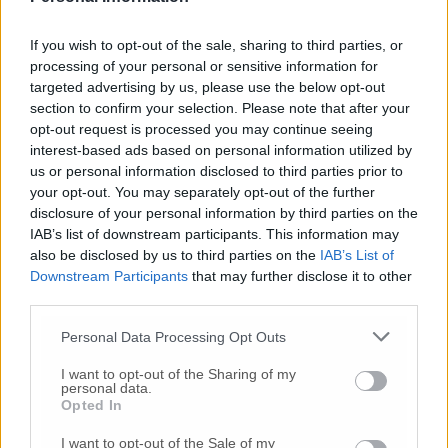
Nessun commento presente
If you wish to opt-out of the sale, sharing to third parties, or
processing of your personal or sensitive information for
Commenta
targeted advertising by us, please use the below opt-out
section to confirm your selection. Please note that after your
opt-out request is processed you may continue seeing
interest-based ads based on personal information utilized by
Commenta l'articolo
us or personal information disclosed to third parties prior to
your opt-out. You may separately opt-out of the further
Gli articoli più letti
disclosure of your personal information by third parties on the
IAB’s list of downstream participants. This information may
24 Lug
-
Bimbi costretti a colpirsi da soli
e lasciati al
also be disclosed by us to third parties on the
IAB’s List of
buio:
orrore all’asilo, arrestate due educatrici
Downstream Participants
that may further disclose it to other
10 Lug
-
Luigia Fortunato,
l’ennesimo femminicidio:
third parties.
prima la lite, poi la furia col coltello
Personal Data Processing Opt Outs
10 Lug
-
Femminicidio a Loreto.
Donna uccisa a
coltellate.
Fermato il compagno: “L’ho ammazzata”
I want to opt-out of the Sharing of my
personal data.
(Foto-Video)
Opted In
26 Lug
-
Scontro tra auto e moto a Numana:
I want to opt-out of the Sale of my
gravissimo un centauro
in eliambulanza a Torrette