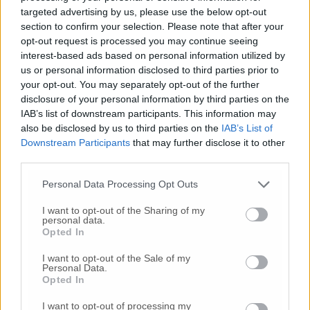
passare obbligatoriamente attraverso uno
targeted advertising by us, please use the below opt-out
studio comparativo che dimostri in maniera
section to confirm your selection. Please note that after your
inequivocabile che tale scelta sia la più
opt-out request is processed you may continue seeing
efficace, efficiente ed economica. Tale studio
interest-based ads based on personal information utilized by
non è mai stato fatto e la differenza non sta
us or personal information disclosed to third parties prior to
nell’essere a favore o contrari alla gestione
your opt-out. You may separately opt-out of the further
pubblica ma sta nel voler perseguire una
disclosure of your personal information by third parties on the
IAB’s list of downstream participants. This information may
strada che porterà a perdere l’ennesimo
also be disclosed by us to third parties on the
IAB’s List of
ricorso o fare le cose nella maniera corretta
Downstream Participants
that may further disclose it to other
nell’interesse soprattutto dei cittadini. Tutti i
third parties.
sindaci si sono già espressi attraverso un
voto in assemblea dichiarandosi favorevoli
Personal Data Processing Opt Outs
alla gestione pubblica. Alcuni sindaci
considerano tale indicazione in dogma, altri
I want to opt-out of the Sharing of my
personal data.
invece sono consapevoli che a questa
Opted In
indicazione di massima debbano seguire
approfondimenti in grado di dimostrare che
I want to opt-out of the Sale of my
Personal Data.
sia la scelta migliore. E’ ora di finirla anche
Opted In
con il tentativo di spostare il problema sul
piano degli schieramenti politici chiamando
I want to opt-out of processing my