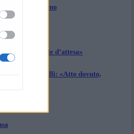
 ordine del giorno
re carenze e liste d’attesa»
Pirani e Antonelli: «Atto dovuto,
usa