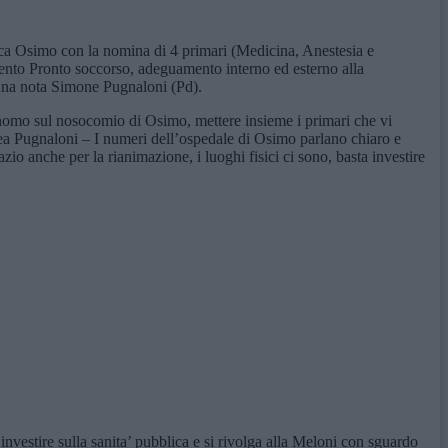
nrca Osimo con la nomina di 4 primari (Medicina, Anestesia e
ento Pronto soccorso, adeguamento interno ed esterno alla
 una nota Simone Pugnaloni (Pd).
tonomo sul nosocomio di Osimo, mettere insieme i primari che vi
inea Pugnaloni – I numeri dell’ospedale di Osimo parlano chiaro e
 anche per la rianimazione, i luoghi fisici ci sono, basta investire
vestire sulla sanita’ pubblica e si rivolga alla Meloni con sguardo