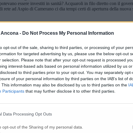
potevano essere investiti in sanità? Acquaroli in filo diretto con il gover
di rete ad Aspio di Camerano ci dia tempi certi di aperturra della nuov
 Ancona -
Do Not Process My Personal Information
to opt-out of the sale, sharing to third parties, or processing of your per
rafo all’ospedale di Loreto, riapertura p
formation for targeted advertising by us, please use the below opt-out s
r selection. Please note that after your opt-out request is processed y
eing interest-based ads based on personal information utilized by us or
: approvata la mozione regionale di Latini
disclosed to third parties prior to your opt-out. You may separately opt-
losure of your personal information by third parties on the IAB’s list of
. This information may also be disclosed by us to third parties on the
IA
Participants
that may further disclose it to other third parties.
i di famiglia: sui nodi della sanità si uni
l Data Processing Opt Outs
le per coordinare al meglio ospedali e servizi
o opt-out of the Sharing of my personal data.