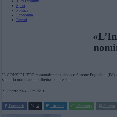
Tutti i comuni
Sport
Politica
Economia
Eventi
«L’In
nomi
IL CONSIGLIERE comunale ed ex sindaco Simone Pugnaloni (Pd) suggeri
sanitario nominandolo direttore di presidio»
21 Ottobre 2024 - Ore 15:11
Facebook
X
LinkedIn
Whatsapp
Stampa