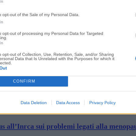
In
condo week end, Michela Glorio presenta un
o opt-out of the Sale of my Personal Data.
In
lgersi a quella di Castelfidardo”
to opt-out of processing my Personal Data for Targeted
ing.
In
toriali, un grande passo in avanti per supera
o opt-out of Collection, Use, Retention, Sale, and/or Sharing
ersonal Data that Is Unrelated with the Purposes for which it
lected.
Out
 lavori di ampliamento del Pronto soccorso» 
CONFIRM
l’infermiere di comunità
Data Deletion
Data Access
Privacy Policy
s all’Inrca sui problemi legati alla menopa