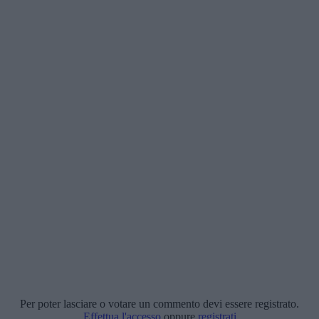
Per poter lasciare o votare un commento devi essere registrato.
Effettua l'accesso
oppure
registrati