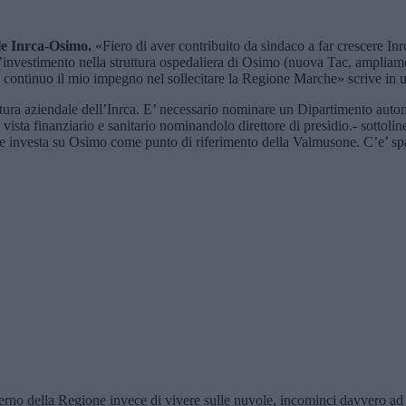
ale Inrca-Osimo.
«Fiero di aver contribuito da sindaco a far crescere I
’investimento nella struttura ospedaliera di Osimo (nuova Tac, ampliam
e continuo il mio impegno nel sollecitare la Regione Marche» scrive in
ruttura aziendale dell’Inrca. E’ necessario nominare un Dipartimento au
vista finanziario e sanitario nominandolo direttore di presidio.- sottol
 investa su Osimo come punto di riferimento della Valmusone. C’e’ spazio
rno della Regione invece di vivere sulle nuvole, incominci davvero ad in