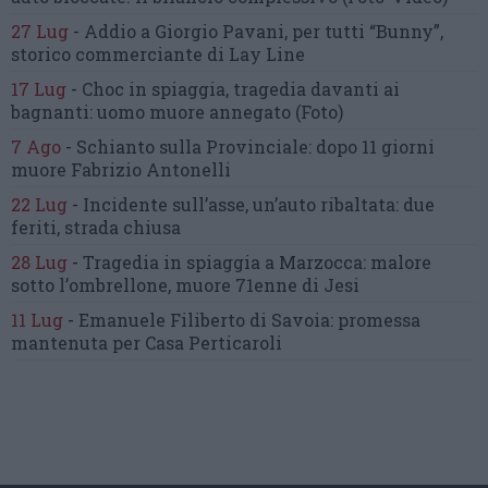
27 Lug
-
Addio a Giorgio Pavani,
per tutti “Bunny”,
storico commerciante di Lay Line
17 Lug
-
Choc in spiaggia,
tragedia davanti ai
bagnanti:
uomo muore annegato
(Foto)
7 Ago
-
Schianto sulla Provinciale:
dopo 11 giorni
muore Fabrizio Antonelli
22 Lug
-
Incidente sull’asse, un’auto ribaltata:
due
feriti, strada chiusa
28 Lug
-
Tragedia in spiaggia a Marzocca:
malore
sotto l’ombrellone,
muore 71enne di Jesi
11 Lug
-
Emanuele Filiberto di Savoia:
promessa
mantenuta
per Casa Perticaroli