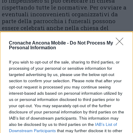
lo impedissero si può celebrare in chiesa
rispettando tutte le normative. Per ovviare a
eventuali inconvenienti organizzativi da
parte della parrocchia i funerali possono
essere celebrati anche nella chiesa del
cimitero o negli spazi del cimitero».
L’arcivescovo della Diocesi di Ancona-Osimo
Cronache Ancona Mobile -
Do Not Process My
si riporta anche a un comunicato dalla Cei che
Personal Information
cita testualmente:«La forma liturgica della
celebrazione rientra nella competenza
If you wish to opt-out of the sale, sharing to third parties, or
dell’autorità ecclesiastica, secondo un
processing of your personal or sensitive information for
prudente apprezzamento legato alle diverse
targeted advertising by us, please use the below opt-out
section to confirm your selection. Please note that after your
situazioni nei vari territori, le tradizioni e le
opt-out request is processed you may continue seeing
consuetudini locali». Tutto questo nel rispetto
interest-based ads based on personal information utilized by
della« tutela della salute pubblica e l’esigenza
us or personal information disclosed to third parties prior to
di non vanificare gli importanti sforzi fin qui
your opt-out. You may separately opt-out of the further
compiuti», per cui “«ancora nella situazione
disclosure of your personal information by third parties on the
attuale richiede la limitazione di diversi
IAB’s list of downstream participants. This information may
diritti costituzionali, fra i quali anche
also be disclosed by us to third parties on the
IAB’s List of
l’esercizio della libertà di culto».
Downstream Participants
that may further disclose it to other