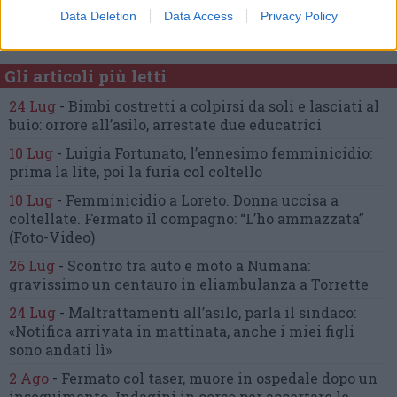
Data Deletion
Data Access
Privacy Policy
Commenta l'articolo
Gli articoli più letti
24 Lug
-
Bimbi costretti a colpirsi da soli
e lasciati al
buio:
orrore all’asilo, arrestate due educatrici
10 Lug
-
Luigia Fortunato,
l’ennesimo femminicidio:
prima la lite, poi la furia col coltello
10 Lug
-
Femminicidio a Loreto.
Donna uccisa a
coltellate.
Fermato il compagno: “L’ho ammazzata”
(Foto-Video)
26 Lug
-
Scontro tra auto e moto a Numana:
gravissimo un centauro
in eliambulanza a Torrette
24 Lug
-
Maltrattamenti all’asilo, parla il sindaco:
«Notifica arrivata in mattinata,
anche i miei figli
sono andati lì»
2 Ago
-
Fermato col taser,
muore in ospedale dopo un
inseguimento.
Indagini in corso per accertare le