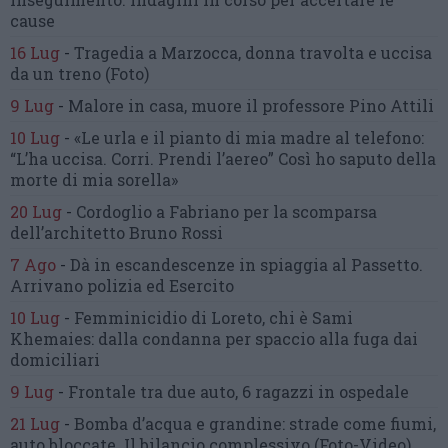
cause
16 Lug
-
Tragedia a Marzocca,
donna travolta e uccisa
da un treno
(Foto)
9 Lug
-
Malore in casa, muore
il professore Pino Attili
10 Lug
-
«Le urla e il pianto di mia madre al telefono:
“L’ha uccisa. Corri. Prendi l’aereo”
Così ho saputo della
morte di mia sorella»
20 Lug
-
Cordoglio a Fabriano per la scomparsa
dell’architetto Bruno Rossi
7 Ago
-
Dà in escandescenze in spiaggia al Passetto.
Arrivano polizia ed Esercito
10 Lug
-
Femminicidio di Loreto, chi è Sami
Khemaies:
dalla condanna per spaccio
alla fuga dai
domiciliari
9 Lug
-
Frontale tra due auto,
6 ragazzi in ospedale
21 Lug
-
Bomba d’acqua e grandine:
strade come fiumi,
auto bloccate.
Il bilancio complessivo
(Foto-Video)