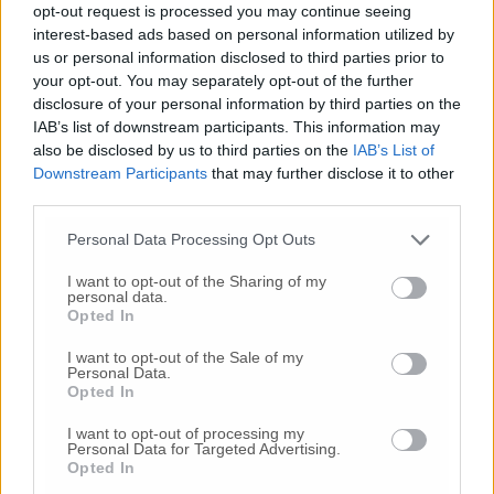
partecipazione ai giochi olimpici o a
opt-out request is processed you may continue seeing
manifestazione nazionali ed internazionali,
interest-based ads based on personal information utilized by
nel rispetto delle norme di distanziamento
us or personal information disclosed to third parties prior to
sociale e senza alcun assembramento, in
your opt-out. You may separately opt-out of the further
strutture a porte chiuse, anche per gli atleti
disclosure of your personal information by third parties on the
di discipline sportive non individuali».
IAB’s list of downstream participants. This information may
also be disclosed by us to third parties on the
IAB’s List of
Downstream Participants
that may further disclose it to other
Capitolo spostamenti:
«Sono consentiti gli
third parties.
spostamenti con mezzi propri all’interno del
territorio della Regione Marche, per
Personal Data Processing Opt Outs
raggiungere il luogo dove svolgere l’attività
I want to opt-out of the Sharing of my
sportiva o l’attività motoria. E’ inoltre
personal data.
consentito ai proprietari o loro delegati lo
Opted In
spostamento individuale nell’ambito del
I want to opt-out of the Sale of my
territorio regionale per raggiungere i propri
Personal Data.
velivoli per trasportarli presso le officine
Opted In
autorizzate alla loro manutenzione e
I want to opt-out of processing my
riparazione, necessarie per la tutela delle
Personal Data for Targeted Advertising.
condizioni di sicurezza e conservazione del
Opted In