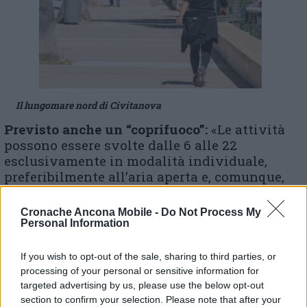
Il lungomare nord di Civitanova
Previsto anche un “coprifuoco”:
«Le attività
possono essere svolte dalle 6 alle 22
esclusivamente in modalità individuale,
preferibilmente all’aria aperta e, comunque,
con il rispetto delle misure di sicurezza».
Cronache Ancona Mobile -
Do Not Process My
Personal Information
Per quanto riguarda l’allenamento di atleti
professionisti e non (riconosciuti però di
If you wish to opt-out of the sale, sharing to third parties, or
interesse nazionale dal Coni o dal Cip e dalle
processing of your personal or sensitive information for
rispettive federazioni), «sono consentite in
targeted advertising by us, please use the below opt-out
forma individuale, in vista della loro
section to confirm your selection. Please note that after your