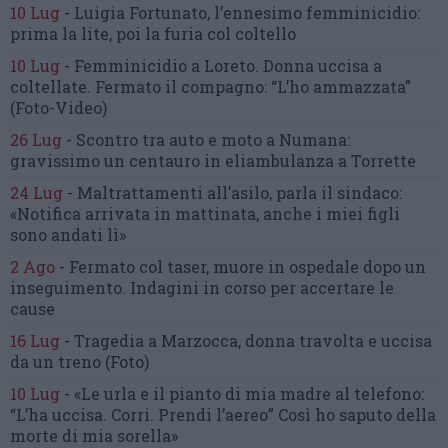
10 Lug
-
Luigia Fortunato,
l’ennesimo femminicidio:
prima la lite, poi la furia col coltello
10 Lug
-
Femminicidio a Loreto.
Donna uccisa a
coltellate.
Fermato il compagno: “L’ho ammazzata”
(Foto-Video)
26 Lug
-
Scontro tra auto e moto a Numana:
gravissimo un centauro
in eliambulanza a Torrette
24 Lug
-
Maltrattamenti all’asilo, parla il sindaco:
«Notifica arrivata in mattinata,
anche i miei figli
sono andati lì»
2 Ago
-
Fermato col taser,
muore in ospedale dopo un
inseguimento.
Indagini in corso per accertare le
cause
16 Lug
-
Tragedia a Marzocca,
donna travolta e uccisa
da un treno
(Foto)
10 Lug
-
«Le urla e il pianto di mia madre al telefono:
“L’ha uccisa. Corri. Prendi l’aereo”
Così ho saputo della
morte di mia sorella»