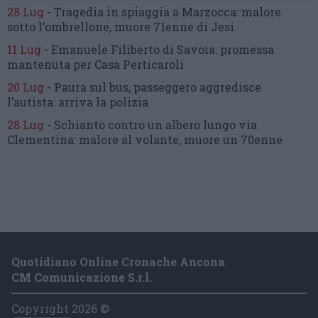
28 Lug
-
Tragedia in spiaggia a Marzocca:
malore
sotto l’ombrellone,
muore 71enne di Jesi
11 Lug
-
Emanuele Filiberto di Savoia:
promessa
mantenuta
per Casa Perticaroli
20 Lug
-
Paura sul bus, passeggero
aggredisce
l’autista: arriva la polizia
28 Lug
-
Schianto contro un albero
lungo via
Clementina:
malore al volante, muore un 70enne
Quotidiano Online Cronache Ancona
CM Comunicazione S.r.l.
Copyright 2026 ©