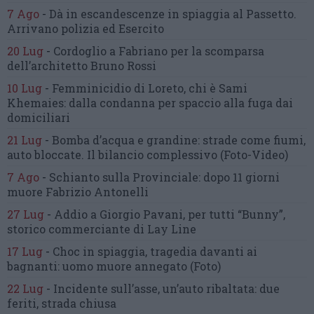
7 Ago
-
Dà in escandescenze in spiaggia al Passetto.
Arrivano polizia ed Esercito
20 Lug
-
Cordoglio a Fabriano per la scomparsa
dell’architetto Bruno Rossi
10 Lug
-
Femminicidio di Loreto, chi è Sami
Khemaies:
dalla condanna per spaccio
alla fuga dai
domiciliari
21 Lug
-
Bomba d’acqua e grandine:
strade come fiumi,
auto bloccate.
Il bilancio complessivo
(Foto-Video)
7 Ago
-
Schianto sulla Provinciale:
dopo 11 giorni
muore Fabrizio Antonelli
27 Lug
-
Addio a Giorgio Pavani,
per tutti “Bunny”,
storico commerciante di Lay Line
17 Lug
-
Choc in spiaggia,
tragedia davanti ai
bagnanti:
uomo muore annegato
(Foto)
22 Lug
-
Incidente sull’asse, un’auto ribaltata:
due
feriti, strada chiusa