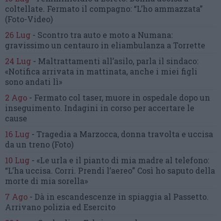
coltellate.
Fermato il compagno: “L’ho ammazzata”
(Foto-Video)
26 Lug
-
Scontro tra auto e moto a Numana:
gravissimo un centauro
in eliambulanza a Torrette
24 Lug
-
Maltrattamenti all’asilo, parla il sindaco:
«Notifica arrivata in mattinata,
anche i miei figli
sono andati lì»
2 Ago
-
Fermato col taser,
muore in ospedale dopo un
inseguimento.
Indagini in corso per accertare le
cause
16 Lug
-
Tragedia a Marzocca,
donna travolta e uccisa
da un treno
(Foto)
10 Lug
-
«Le urla e il pianto di mia madre al telefono:
“L’ha uccisa. Corri. Prendi l’aereo”
Così ho saputo della
morte di mia sorella»
7 Ago
-
Dà in escandescenze in spiaggia al Passetto.
Arrivano polizia ed Esercito