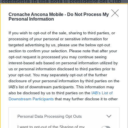
commenta in una nota il presidente del Club
Scherma Jesi Maurizio Dellabella, a nome di
tutto il Direttivo – Allo stesso tempo diamo il
Cronache Ancona Mobile -
Do Not Process My
Personal Information
benvenuto al neo-ct Simone Vanni, certi che il
suo impegno e la sua visione porteranno a
nuovi e importanti traguardi, continuando a
If you wish to opt-out of the sale, sharing to third parties, or
crescere e competere ai massimi livelli.
processing of your personal or sensitive information for
targeted advertising by us, please use the below opt-out
Guardiamo al futuro con entusiasmo e
section to confirm your selection. Please note that after your
determinazione, pronti a scrivere un nuovo
opt-out request is processed you may continue seeing
capitolo di successi».
interest-based ads based on personal information utilized by
us or personal information disclosed to third parties prior to
your opt-out. You may separately opt-out of the further
disclosure of your personal information by third parties on the
© RIPRODUZIONE RISERVATA
IAB’s list of downstream participants. This information may
also be disclosed by us to third parties on the
IAB’s List of
Vai alla home
Downstream Participants
that may further disclose it to other
third parties.
Personal Data Processing Opt Outs
I want to opt-out of the Sharing of my