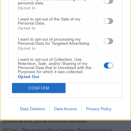
personal data.
Opted In
I want to opt-out of the Sale of my
Commenti
Personal Data.
Opted In
Nessun commento presente
I want to opt-out of processing my
Personal Data for Targeted Advertising.
Opted In
Commenta
I want to opt-out of Collection, Use,
Retention, Sale, and/or Sharing of my
Personal Data that Is Unrelated with the
Purposes for which it was collected.
Commenta l'articolo
Opted Out
Gli articoli più letti
CONFIRM
24 Lug
-
Bimbi costretti a colpirsi da soli
e lasciati al
buio:
orrore all’asilo, arrestate due educatrici
Data Deletion
Data Access
Privacy Policy
10 Lug
-
Luigia Fortunato,
l’ennesimo femminicidio:
prima la lite, poi la furia col coltello
10 Lug
-
Femminicidio a Loreto.
Donna uccisa a