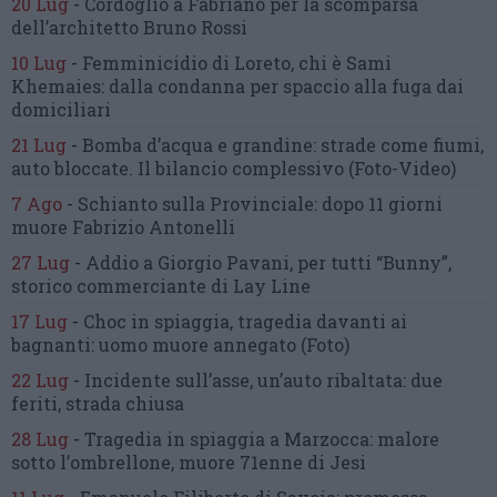
20 Lug
-
Cordoglio a Fabriano per la scomparsa
dell’architetto Bruno Rossi
10 Lug
-
Femminicidio di Loreto, chi è Sami
Khemaies:
dalla condanna per spaccio
alla fuga dai
domiciliari
21 Lug
-
Bomba d’acqua e grandine:
strade come fiumi,
auto bloccate.
Il bilancio complessivo
(Foto-Video)
7 Ago
-
Schianto sulla Provinciale:
dopo 11 giorni
muore Fabrizio Antonelli
27 Lug
-
Addio a Giorgio Pavani,
per tutti “Bunny”,
storico commerciante di Lay Line
17 Lug
-
Choc in spiaggia,
tragedia davanti ai
bagnanti:
uomo muore annegato
(Foto)
22 Lug
-
Incidente sull’asse, un’auto ribaltata:
due
feriti, strada chiusa
28 Lug
-
Tragedia in spiaggia a Marzocca:
malore
sotto l’ombrellone,
muore 71enne di Jesi