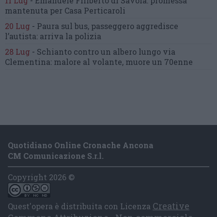
11 Lug
-
Emanuele Filiberto di Savoia:
promessa
mantenuta
per Casa Perticaroli
20 Lug
-
Paura sul bus, passeggero
aggredisce
l’autista: arriva la polizia
28 Lug
-
Schianto contro un albero
lungo via
Clementina:
malore al volante, muore un 70enne
Quotidiano Online Cronache Ancona
CM Comunicazione S.r.l.
Copyright 2026 ©
Creative
Quest'opera è distribuita con Licenza