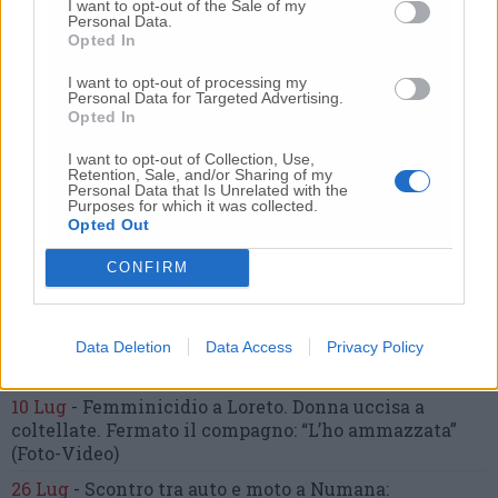
I want to opt-out of the Sale of my
Personal Data.
Opted In
Nessun commento presente
I want to opt-out of processing my
Personal Data for Targeted Advertising.
Commenta
Opted In
I want to opt-out of Collection, Use,
Retention, Sale, and/or Sharing of my
Commenta l'articolo
Personal Data that Is Unrelated with the
Purposes for which it was collected.
Opted Out
Gli articoli più letti
CONFIRM
24 Lug
-
Bimbi costretti a colpirsi da soli
e lasciati al
buio:
orrore all’asilo, arrestate due educatrici
10 Lug
-
Luigia Fortunato,
l’ennesimo femminicidio:
Data Deletion
Data Access
Privacy Policy
prima la lite, poi la furia col coltello
10 Lug
-
Femminicidio a Loreto.
Donna uccisa a
coltellate.
Fermato il compagno: “L’ho ammazzata”
(Foto-Video)
26 Lug
-
Scontro tra auto e moto a Numana: