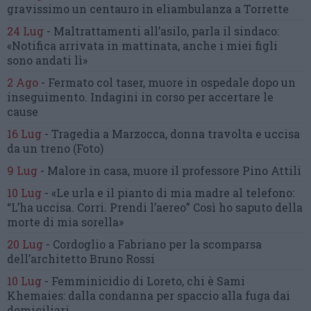
gravissimo un centauro
in eliambulanza a Torrette
24 Lug
-
Maltrattamenti all’asilo, parla il sindaco:
«Notifica arrivata in mattinata,
anche i miei figli
sono andati lì»
2 Ago
-
Fermato col taser,
muore in ospedale dopo un
inseguimento.
Indagini in corso per accertare le
cause
16 Lug
-
Tragedia a Marzocca,
donna travolta e uccisa
da un treno
(Foto)
9 Lug
-
Malore in casa, muore
il professore Pino Attili
10 Lug
-
«Le urla e il pianto di mia madre al telefono:
“L’ha uccisa. Corri. Prendi l’aereo”
Così ho saputo della
morte di mia sorella»
20 Lug
-
Cordoglio a Fabriano per la scomparsa
dell’architetto Bruno Rossi
10 Lug
-
Femminicidio di Loreto, chi è Sami
Khemaies:
dalla condanna per spaccio
alla fuga dai
domiciliari