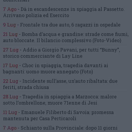
7 Ago
-
Dà in escandescenze in spiaggia al Passetto.
Arrivano polizia ed Esercito
9 Lug
-
Frontale tra due auto,
6 ragazzi in ospedale
21 Lug
-
Bomba d’acqua e grandine:
strade come fiumi,
auto bloccate.
Il bilancio complessivo
(Foto-Video)
27 Lug
-
Addio a Giorgio Pavani,
per tutti “Bunny”,
storico commerciante di Lay Line
17 Lug
-
Choc in spiaggia,
tragedia davanti ai
bagnanti:
uomo muore annegato
(Foto)
22 Lug
-
Incidente sull’asse, un’auto ribaltata:
due
feriti, strada chiusa
28 Lug
-
Tragedia in spiaggia a Marzocca:
malore
sotto l’ombrellone,
muore 71enne di Jesi
11 Lug
-
Emanuele Filiberto di Savoia:
promessa
mantenuta
per Casa Perticaroli
7 Ago
-
Schianto sulla Provinciale:
dopo 11 giorni