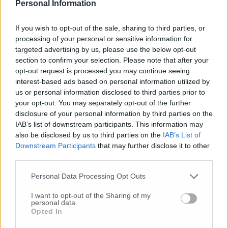
Personal Information
funzione di quell’evento. Una lacrima scende
lenta nel viso nello stesso canale ben scolpito
If you wish to opt-out of the sale, sharing to third parties, or
dalle lacrime di 4 anni fa. E se quella volta
processing of your personal or sensitive information for
scrissi, addio Rio, addio mia Rio, ora forse un
targeted advertising by us, please use the below opt-out
po’ riesco a consolarmi nel darti l’arrivederci.
section to confirm your selection. Please note that after your
Arrivederci mia Tokyo!».
opt-out request is processed you may continue seeing
interest-based ads based on personal information utilized by
us or personal information disclosed to third parties prior to
your opt-out. You may separately opt-out of the further
© RIPRODUZIONE RISERVATA
disclosure of your personal information by third parties on the
IAB’s list of downstream participants. This information may
Vai alla home
also be disclosed by us to third parties on the
IAB’s List of
Downstream Participants
that may further disclose it to other
third parties.
Personal Data Processing Opt Outs
I want to opt-out of the Sharing of my
personal data.
Opted In
Commenti