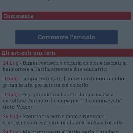
Commenta
Commenta l'articolo
Gli articoli più letti
24 Lug
-
Bimbi costretti a colpirsi da soli
e lasciati al
buio:
orrore all’asilo, arrestate due educatrici
10 Lug
-
Luigia Fortunato,
l’ennesimo femminicidio:
prima la lite, poi la furia col coltello
10 Lug
-
Femminicidio a Loreto.
Donna uccisa a
coltellate.
Fermato il compagno: “L’ho ammazzata”
(Foto-Video)
26 Lug
-
Scontro tra auto e moto a Numana:
gravissimo un centauro
in eliambulanza a Torrette
24 Lug
-
Maltrattamenti all’asilo, parla il sindaco: