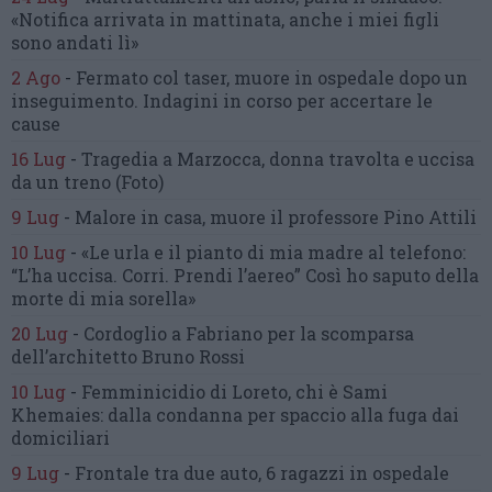
«Notifica arrivata in mattinata,
anche i miei figli
sono andati lì»
2 Ago
-
Fermato col taser,
muore in ospedale dopo un
inseguimento.
Indagini in corso per accertare le
cause
16 Lug
-
Tragedia a Marzocca,
donna travolta e uccisa
da un treno
(Foto)
9 Lug
-
Malore in casa, muore
il professore Pino Attili
10 Lug
-
«Le urla e il pianto di mia madre al telefono:
“L’ha uccisa. Corri. Prendi l’aereo”
Così ho saputo della
morte di mia sorella»
20 Lug
-
Cordoglio a Fabriano per la scomparsa
dell’architetto Bruno Rossi
10 Lug
-
Femminicidio di Loreto, chi è Sami
Khemaies:
dalla condanna per spaccio
alla fuga dai
domiciliari
9 Lug
-
Frontale tra due auto,
6 ragazzi in ospedale