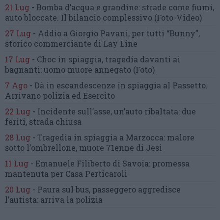
21 Lug
-
Bomba d’acqua e grandine:
strade come fiumi,
auto bloccate.
Il bilancio complessivo
(Foto-Video)
27 Lug
-
Addio a Giorgio Pavani,
per tutti “Bunny”,
storico commerciante di Lay Line
17 Lug
-
Choc in spiaggia,
tragedia davanti ai
bagnanti:
uomo muore annegato
(Foto)
7 Ago
-
Dà in escandescenze in spiaggia al Passetto.
Arrivano polizia ed Esercito
22 Lug
-
Incidente sull’asse, un’auto ribaltata:
due
feriti, strada chiusa
28 Lug
-
Tragedia in spiaggia a Marzocca:
malore
sotto l’ombrellone,
muore 71enne di Jesi
11 Lug
-
Emanuele Filiberto di Savoia:
promessa
mantenuta
per Casa Perticaroli
20 Lug
-
Paura sul bus, passeggero
aggredisce
l’autista: arriva la polizia