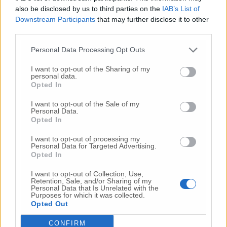
also be disclosed by us to third parties on the
IAB’s List of
Downstream Participants
that may further disclose it to other
third parties.
Personal Data Processing Opt Outs
I want to opt-out of the Sharing of my
La posizione della Caterpillar è stata ritenuta
personal data.
incoprensibile e riicevibile dalle sigle
Opted In
sindacali ma anche dal
presidente della
I want to opt-out of the Sale of my
Giunta regionale, Francesco Acquaroli
.
Personal Data.
«Questo pomeriggio si è tenuto il tavolo
Opted In
nazionale di confronto sulla vertenza
I want to opt-out of processing my
Caterpillar convocato dal Ministero per lo
Personal Data for Targeted Advertising.
Sviluppo Economico. – scrive in una nota il
Opted In
governatore delle Marche – Ringrazio il Mise
I want to opt-out of Collection, Use,
per aver accolto le nostre richieste e aver
Retention, Sale, and/or Sharing of my
convocato il tavolo di confronto sulla
Personal Data that Is Unrelated with the
Purposes for which it was collected.
vertenza, un passaggio fondamentale per
Opted Out
affrontare una vicenda così critica. Resta però
incomprensibile e inaccettabile
CONFIRM