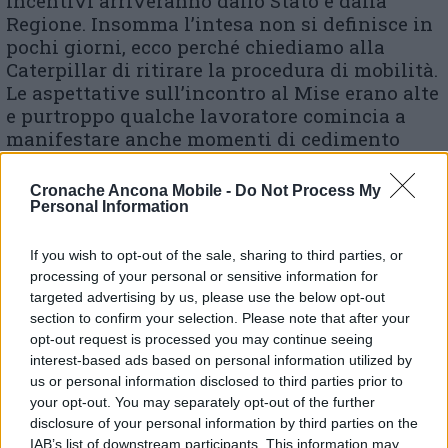
incentivi arriveranno dallo Stato e dalla
Regione. Insomma l’intesa non si definisce in
pochi giorni, ecco perché chiediamo alla
Caterpillar di ritirare la procedura di mobilità.
Le aspettative sull’incontro al Mise erano alte
e purtroppo qualche lavoratore comincia a
manifestare anche momenti di cedimento
psicologico. In questo fine settimana, nel
corso di una nuova assemblea, decideremo
Cronache Ancona Mobile -
Do Not Process My
insieme agli operai quali azioni intraprendere
Personal Information
già da lunedì prossimo. Finora la protesta si è
articolata solo su scioperi a scacchiera per
If you wish to opt-out of the sale, sharing to third parties, or
non fermare la produzione».
processing of your personal or sensitive information for
targeted advertising by us, please use the below opt-out
section to confirm your selection. Please note that after your
opt-out request is processed you may continue seeing
interest-based ads based on personal information utilized by
us or personal information disclosed to third parties prior to
your opt-out. You may separately opt-out of the further
disclosure of your personal information by third parties on the
IAB’s list of downstream participants. This information may