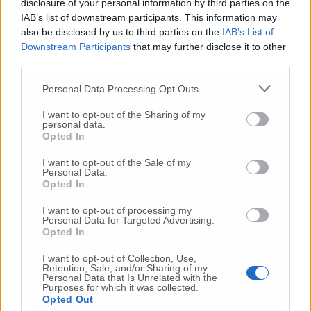
disclosure of your personal information by third parties on the
IAB’s list of downstream participants. This information may
also be disclosed by us to third parties on the
IAB’s List of
Downstream Participants
that may further disclose it to other
Commenti
third parties.
Personal Data Processing Opt Outs
Nessun commento presente
I want to opt-out of the Sharing of my
personal data.
Commenta
Opted In
I want to opt-out of the Sale of my
Personal Data.
Commenta l'articolo
Opted In
I want to opt-out of processing my
Gli articoli più letti
Personal Data for Targeted Advertising.
Opted In
24 Lug
-
Bimbi costretti a colpirsi da soli
e lasciati al
buio:
orrore all’asilo, arrestate due educatrici
I want to opt-out of Collection, Use,
Retention, Sale, and/or Sharing of my
Personal Data that Is Unrelated with the
10 Lug
-
Luigia Fortunato,
l’ennesimo femminicidio:
Purposes for which it was collected.
prima la lite, poi la furia col coltello
Opted Out