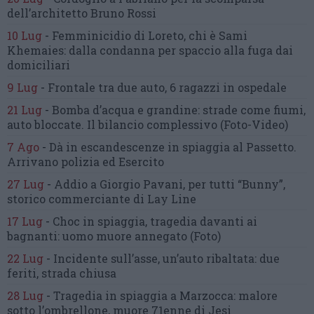
dell’architetto Bruno Rossi
10 Lug
-
Femminicidio di Loreto, chi è Sami
Khemaies:
dalla condanna per spaccio
alla fuga dai
domiciliari
9 Lug
-
Frontale tra due auto,
6 ragazzi in ospedale
21 Lug
-
Bomba d’acqua e grandine:
strade come fiumi,
auto bloccate.
Il bilancio complessivo
(Foto-Video)
7 Ago
-
Dà in escandescenze in spiaggia al Passetto.
Arrivano polizia ed Esercito
27 Lug
-
Addio a Giorgio Pavani,
per tutti “Bunny”,
storico commerciante di Lay Line
17 Lug
-
Choc in spiaggia,
tragedia davanti ai
bagnanti:
uomo muore annegato
(Foto)
22 Lug
-
Incidente sull’asse, un’auto ribaltata:
due
feriti, strada chiusa
28 Lug
-
Tragedia in spiaggia a Marzocca:
malore
sotto l’ombrellone,
muore 71enne di Jesi