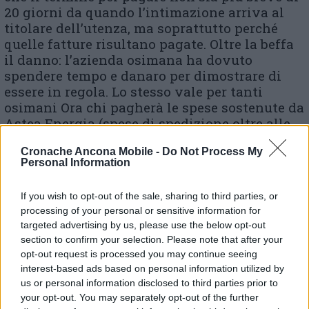
20 giorni da quando l’intimazione arriva al
titolare dell’utenza, ma soprattutto perché
quelle fatture risultano pagate. Oltre la beffa
il danno: l’azienda osimana ha dovuto
spendere tempo e danaro per dimostrare di
essere in regola. Lo stesso vale per tanti
osimani Ora chi pagherà le spese sostenute da
Astea Energia (spese di spedizione oltre alle
spese di stampa e dell’ufficio reclami)?…. E io
Cronache Ancona Mobile -
Do Not Process My
pago»
Personal Information
If you wish to opt-out of the sale, sharing to third parties, or
© RIPRODUZIONE RISERVATA
processing of your personal or sensitive information for
targeted advertising by us, please use the below opt-out
section to confirm your selection. Please note that after your
Vai alla home
opt-out request is processed you may continue seeing
interest-based ads based on personal information utilized by
us or personal information disclosed to third parties prior to
your opt-out. You may separately opt-out of the further