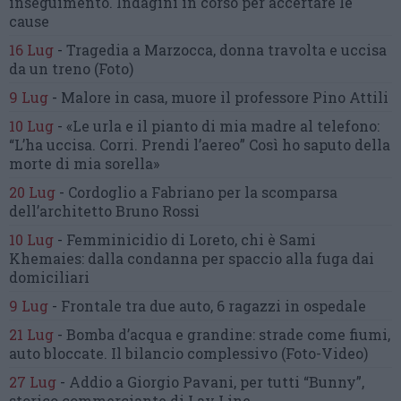
inseguimento.
Indagini in corso per accertare le
cause
16 Lug
-
Tragedia a Marzocca,
donna travolta e uccisa
da un treno
(Foto)
9 Lug
-
Malore in casa, muore
il professore Pino Attili
10 Lug
-
«Le urla e il pianto di mia madre al telefono:
“L’ha uccisa. Corri. Prendi l’aereo”
Così ho saputo della
morte di mia sorella»
20 Lug
-
Cordoglio a Fabriano per la scomparsa
dell’architetto Bruno Rossi
10 Lug
-
Femminicidio di Loreto, chi è Sami
Khemaies:
dalla condanna per spaccio
alla fuga dai
domiciliari
9 Lug
-
Frontale tra due auto,
6 ragazzi in ospedale
21 Lug
-
Bomba d’acqua e grandine:
strade come fiumi,
auto bloccate.
Il bilancio complessivo
(Foto-Video)
27 Lug
-
Addio a Giorgio Pavani,
per tutti “Bunny”,
storico commerciante di Lay Line