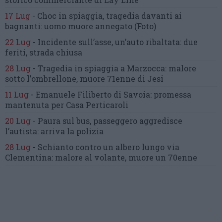
17 Lug
-
Choc in spiaggia,
tragedia davanti ai
bagnanti:
uomo muore annegato
(Foto)
22 Lug
-
Incidente sull’asse, un’auto ribaltata:
due
feriti, strada chiusa
28 Lug
-
Tragedia in spiaggia a Marzocca:
malore
sotto l’ombrellone,
muore 71enne di Jesi
11 Lug
-
Emanuele Filiberto di Savoia:
promessa
mantenuta
per Casa Perticaroli
20 Lug
-
Paura sul bus, passeggero
aggredisce
l’autista: arriva la polizia
28 Lug
-
Schianto contro un albero
lungo via
Clementina:
malore al volante, muore un 70enne