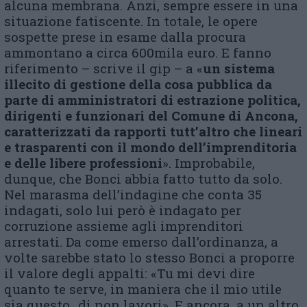
alcuna membrana. Anzi, sempre essere in una
situazione fatiscente. In totale, le opere
sospette prese in esame dalla procura
ammontano a circa 600mila euro. E fanno
riferimento – scrive il gip – a «
un sistema
illecito di gestione della cosa pubblica da
parte di amministratori di estrazione politica,
dirigenti e funzionari del Comune di Ancona,
caratterizzati da rapporti tutt’altro che lineari
e trasparenti con il mondo dell’imprenditoria
e delle libere professioni
». Improbabile,
dunque, che Bonci abbia fatto tutto da solo.
Nel marasma dell’indagine che conta 35
indagati, solo lui però è indagato per
corruzione assieme agli imprenditori
arrestati. Da come emerso dall’ordinanza, a
volte sarebbe stato lo stesso Bonci a proporre
il valore degli appalti: «Tu mi devi dire
quanto te serve, in maniera che il mio utile
sia questo…di non lavori». E ancora, a un altro