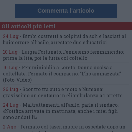
Commenta l'articolo
Gli articoli più letti
24 Lug
-
Bimbi costretti a colpirsi da soli
e lasciati al
buio:
orrore all’asilo, arrestate due educatrici
10 Lug
-
Luigia Fortunato,
l’ennesimo femminicidio:
prima la lite, poi la furia col coltello
10 Lug
-
Femminicidio a Loreto.
Donna uccisa a
coltellate.
Fermato il compagno: “L’ho ammazzata”
(Foto-Video)
26 Lug
-
Scontro tra auto e moto a Numana:
gravissimo un centauro
in eliambulanza a Torrette
24 Lug
-
Maltrattamenti all’asilo, parla il sindaco:
«Notifica arrivata in mattinata,
anche i miei figli
sono andati lì»
2 Ago
-
Fermato col taser,
muore in ospedale dopo un