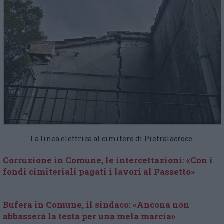
La linea elettrica al cimitero di Pietralacroce
Corruzione in Comune, le intercettazioni: «Con i
fondi cimiteriali pagati i lavori al Passetto»
Bufera in Comune, il sindaco: «Ancona non
abbasserà la testa per una mela marcia»