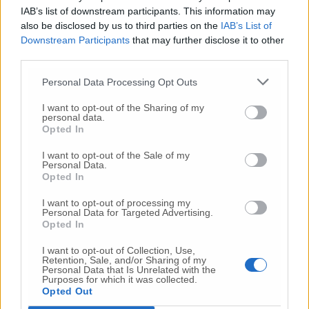
IAB’s list of downstream participants. This information may
Nessun commento presente
also be disclosed by us to third parties on the
IAB’s List of
Downstream Participants
that may further disclose it to other
third parties.
Commenta
Personal Data Processing Opt Outs
I want to opt-out of the Sharing of my
Commenta l'articolo
personal data.
Opted In
Gli articoli più letti
I want to opt-out of the Sale of my
Personal Data.
24 Lug
-
Bimbi costretti a colpirsi da soli
e lasciati al
Opted In
buio:
orrore all’asilo, arrestate due educatrici
I want to opt-out of processing my
10 Lug
-
Luigia Fortunato,
l’ennesimo femminicidio:
Personal Data for Targeted Advertising.
prima la lite, poi la furia col coltello
Opted In
10 Lug
-
Femminicidio a Loreto.
Donna uccisa a
I want to opt-out of Collection, Use,
Retention, Sale, and/or Sharing of my
coltellate.
Fermato il compagno: “L’ho ammazzata”
Personal Data that Is Unrelated with the
(Foto-Video)
Purposes for which it was collected.
Opted Out
26 Lug
-
Scontro tra auto e moto a Numana: