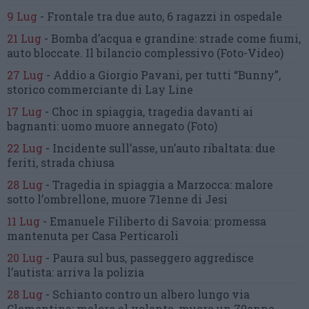
9 Lug
-
Frontale tra due auto,
6 ragazzi in ospedale
21 Lug
-
Bomba d’acqua e grandine:
strade come fiumi,
auto bloccate.
Il bilancio complessivo
(Foto-Video)
27 Lug
-
Addio a Giorgio Pavani,
per tutti “Bunny”,
storico commerciante di Lay Line
17 Lug
-
Choc in spiaggia,
tragedia davanti ai
bagnanti:
uomo muore annegato
(Foto)
22 Lug
-
Incidente sull’asse, un’auto ribaltata:
due
feriti, strada chiusa
28 Lug
-
Tragedia in spiaggia a Marzocca:
malore
sotto l’ombrellone,
muore 71enne di Jesi
11 Lug
-
Emanuele Filiberto di Savoia:
promessa
mantenuta
per Casa Perticaroli
20 Lug
-
Paura sul bus, passeggero
aggredisce
l’autista: arriva la polizia
28 Lug
-
Schianto contro un albero
lungo via
Clementina:
malore al volante, muore un 70enne