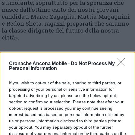
stimolante, soprattutto per la speranza che
nasce dall’ottimo esito dei nostri giovani
candidati Marco Zagaglia, Mattia Magagnini
e Redon Sheta, ragazzi preparati che saranno
la classe dirigente del futuro della nostra
città».
© RIPRODUZIONE RISERVATA
Cronache Ancona Mobile -
Do Not Process My
Personal Information
Vai alla home
If you wish to opt-out of the sale, sharing to third parties, or
processing of your personal or sensitive information for
targeted advertising by us, please use the below opt-out
section to confirm your selection. Please note that after your
opt-out request is processed you may continue seeing
interest-based ads based on personal information utilized by
us or personal information disclosed to third parties prior to
your opt-out. You may separately opt-out of the further
Commenti
disclosure of your personal information by third parties on the