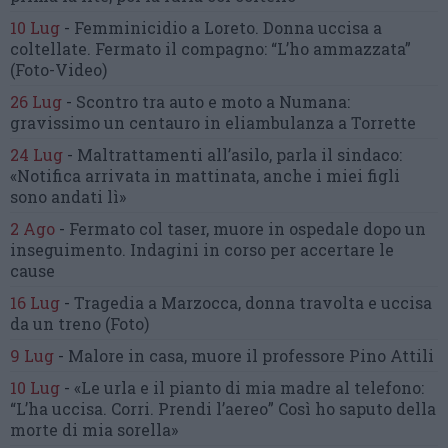
10 Lug
-
Femminicidio a Loreto.
Donna uccisa a
coltellate.
Fermato il compagno: “L’ho ammazzata”
(Foto-Video)
26 Lug
-
Scontro tra auto e moto a Numana:
gravissimo un centauro
in eliambulanza a Torrette
24 Lug
-
Maltrattamenti all’asilo, parla il sindaco:
«Notifica arrivata in mattinata,
anche i miei figli
sono andati lì»
2 Ago
-
Fermato col taser,
muore in ospedale dopo un
inseguimento.
Indagini in corso per accertare le
cause
16 Lug
-
Tragedia a Marzocca,
donna travolta e uccisa
da un treno
(Foto)
9 Lug
-
Malore in casa, muore
il professore Pino Attili
10 Lug
-
«Le urla e il pianto di mia madre al telefono:
“L’ha uccisa. Corri. Prendi l’aereo”
Così ho saputo della
morte di mia sorella»