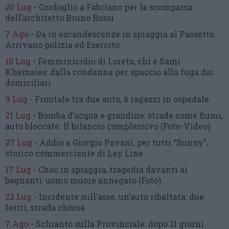
20 Lug
-
Cordoglio a Fabriano per la scomparsa
dell’architetto Bruno Rossi
7 Ago
-
Dà in escandescenze in spiaggia al Passetto.
Arrivano polizia ed Esercito
10 Lug
-
Femminicidio di Loreto, chi è Sami
Khemaies:
dalla condanna per spaccio
alla fuga dai
domiciliari
9 Lug
-
Frontale tra due auto,
6 ragazzi in ospedale
21 Lug
-
Bomba d’acqua e grandine:
strade come fiumi,
auto bloccate.
Il bilancio complessivo
(Foto-Video)
27 Lug
-
Addio a Giorgio Pavani,
per tutti “Bunny”,
storico commerciante di Lay Line
17 Lug
-
Choc in spiaggia,
tragedia davanti ai
bagnanti:
uomo muore annegato
(Foto)
22 Lug
-
Incidente sull’asse, un’auto ribaltata:
due
feriti, strada chiusa
7 Ago
-
Schianto sulla Provinciale:
dopo 11 giorni