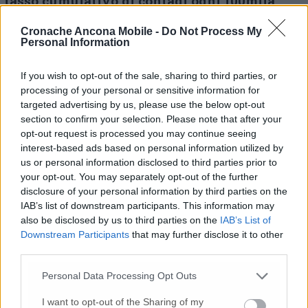
tasso cumulativo di contagi ogni 100mila
abitanti, arrivato a 668
. La provincia che ha
fatto registrare più casi è
Ancona (661),
Cronache Ancona Mobile -
Do Not Process My
Personal Information
seguono: Ascoli (351), Fermo (249), Macerata
(181), Pesaro-Urbino (84), 75 da fuori regione.
Di
If you wish to opt-out of the sale, sharing to third parties, or
questi, 287 sono tra under 18
, 210 tra 19-24
processing of your personal or sensitive information for
anni, 493 tra 25-44 anni, 369 tra 45-59 anni,
targeted advertising by us, please use the below opt-out
141 tra 60-69 anni, 101 tra over 70.
I
section to confirm your selection. Please note that after your
sintomatici in tutta la regione sono 334.
opt-out request is processed you may continue seeing
interest-based ads based on personal information utilized by
us or personal information disclosed to third parties prior to
(servizio in aggiornamento)
your opt-out. You may separately opt-out of the further
disclosure of your personal information by third parties on the
IAB’s list of downstream participants. This information may
© RIPRODUZIONE RISERVATA
also be disclosed by us to third parties on the
IAB’s List of
Downstream Participants
that may further disclose it to other
third parties.
Vai alla home
Personal Data Processing Opt Outs
I want to opt-out of the Sharing of my