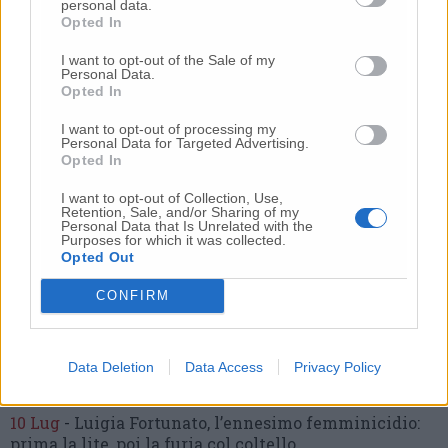
personal data.
Opted In
I want to opt-out of the Sale of my
Personal Data.
Opted In
Commenti
I want to opt-out of processing my
Personal Data for Targeted Advertising.
Nessun commento presente
Opted In
I want to opt-out of Collection, Use,
Commenta
Retention, Sale, and/or Sharing of my
Personal Data that Is Unrelated with the
Purposes for which it was collected.
Opted Out
Commenta l'articolo
CONFIRM
Gli articoli più letti
Data Deletion
Data Access
Privacy Policy
24 Lug
-
Bimbi costretti a colpirsi da soli
e lasciati al
buio:
orrore all’asilo, arrestate due educatrici
10 Lug
-
Luigia Fortunato,
l’ennesimo femminicidio:
prima la lite, poi la furia col coltello