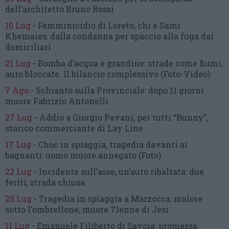
dell’architetto Bruno Rossi
10 Lug
-
Femminicidio di Loreto, chi è Sami
Khemaies:
dalla condanna per spaccio
alla fuga dai
domiciliari
21 Lug
-
Bomba d’acqua e grandine:
strade come fiumi,
auto bloccate.
Il bilancio complessivo
(Foto-Video)
7 Ago
-
Schianto sulla Provinciale:
dopo 11 giorni
muore Fabrizio Antonelli
27 Lug
-
Addio a Giorgio Pavani,
per tutti “Bunny”,
storico commerciante di Lay Line
17 Lug
-
Choc in spiaggia,
tragedia davanti ai
bagnanti:
uomo muore annegato
(Foto)
22 Lug
-
Incidente sull’asse, un’auto ribaltata:
due
feriti, strada chiusa
28 Lug
-
Tragedia in spiaggia a Marzocca:
malore
sotto l’ombrellone,
muore 71enne di Jesi
11 Lug
-
Emanuele Filiberto di Savoia:
promessa