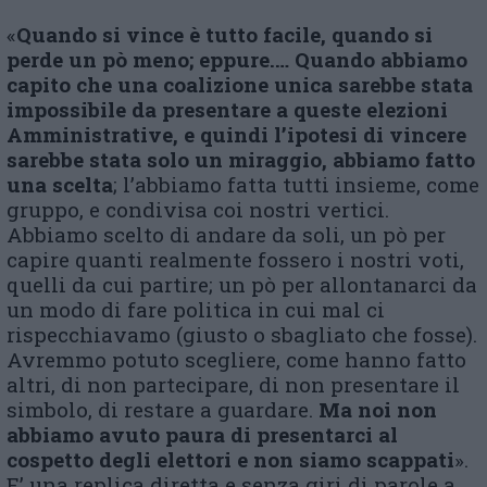
«
Quando si vince è tutto facile, quando si
perde un pò meno; eppure.… Quando abbiamo
capito che una coalizione unica sarebbe stata
impossibile da presentare a queste elezioni
Amministrative, e quindi l’ipotesi di vincere
sarebbe stata solo un miraggio, abbiamo fatto
una scelta
; l’abbiamo fatta tutti insieme, come
gruppo, e condivisa coi nostri vertici.
Abbiamo scelto di andare da soli, un pò per
capire quanti realmente fossero i nostri voti,
quelli da cui partire; un pò per allontanarci da
un modo di fare politica in cui mal ci
rispecchiavamo (giusto o sbagliato che fosse).
Avremmo potuto scegliere, come hanno fatto
altri, di non partecipare, di non presentare il
simbolo, di restare a guardare.
Ma noi non
abbiamo avuto paura di presentarci al
cospetto degli elettori e non siamo scappati
».
E’ una replica diretta e senza giri di parole a