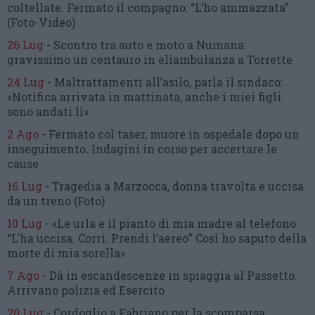
coltellate.
Fermato il compagno: “L’ho ammazzata”
(Foto-Video)
26 Lug
-
Scontro tra auto e moto a Numana:
gravissimo un centauro
in eliambulanza a Torrette
24 Lug
-
Maltrattamenti all’asilo, parla il sindaco:
«Notifica arrivata in mattinata,
anche i miei figli
sono andati lì»
2 Ago
-
Fermato col taser,
muore in ospedale dopo un
inseguimento.
Indagini in corso per accertare le
cause
16 Lug
-
Tragedia a Marzocca,
donna travolta e uccisa
da un treno
(Foto)
10 Lug
-
«Le urla e il pianto di mia madre al telefono:
“L’ha uccisa. Corri. Prendi l’aereo”
Così ho saputo della
morte di mia sorella»
7 Ago
-
Dà in escandescenze in spiaggia al Passetto.
Arrivano polizia ed Esercito
20 Lug
-
Cordoglio a Fabriano per la scomparsa