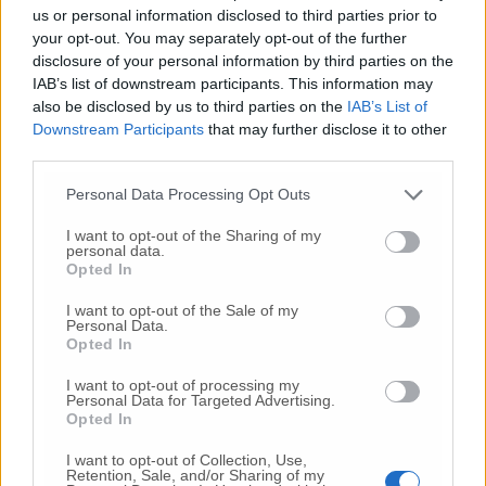
us or personal information disclosed to third parties prior to
quando avrete dimostrato il mio/nostro
your opt-out. You may separately opt-out of the further
stesso coraggio nel metterci la faccia, nel dare
disclosure of your personal information by third parties on the
battaglia; nel portare avanti la nostra partita
IAB’s list of downstream participants. This information may
con dignità nonostante le difficoltà. Io sono
also be disclosed by us to third parties on the
IAB’s List of
estremamente orgogliosa di me e dei miei
Downstream Participants
that may further disclose it to other
ragazzi. Ora ci aspetta un’altra sfida: quella di
third parties.
crescere ancora, facendo un’opposizione dura
ma seria e costruttiva. Anche qui, non ci
Personal Data Processing Opt Outs
tireremo indietro. Avanti con coraggio».
I want to opt-out of the Sharing of my
personal data.
Opted In
© RIPRODUZIONE RISERVATA
I want to opt-out of the Sale of my
Personal Data.
Opted In
Vai alla home
I want to opt-out of processing my
Personal Data for Targeted Advertising.
Opted In
I want to opt-out of Collection, Use,
Retention, Sale, and/or Sharing of my