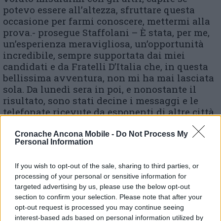
potevo essere all’altezza, sfruttare questa
occasione per farmi conoscere, mettermi alla
prova.- prosegue Staffolani – È stata, per me,
un’esperienza meravigliosa, un’opportunità
incredibile, sempre supportata dai miei
candidati e da Fratelli D’Italia che, in questa
bellissima avventura, non mi ha mai lasciata
sola. Da lunedì sera in poi, e nonostante il
risultato, sono stati decine i messaggi e le
telefonate ricevute da esponenti di altre città,
amici, conoscenti e perfetti sconosciuti.
Persone che mi hanno incrociato durante la
Cronache Ancona Mobile -
Do Not Process My
Personal Information
campagna elettorale e mi hanno apprezzato;
questo, credetemi, vale più degli oltre 2000
If you wish to opt-out of the sale, sharing to third parties, or
voti presi».
processing of your personal or sensitive information for
targeted advertising by us, please use the below opt-out
Poi l’affondo ai detrattori: «E se qualcuno si
section to confirm your selection. Please note that after your
diverte a prendermi/prenderci in giro per il
opt-out request is processed you may continue seeing
risultato, dico solo una cosa: potrete parlare
interest-based ads based on personal information utilized by