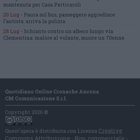
mantenuta
per Casa Perticaroli
20 Lug
-
Paura sul bus, passeggero
aggredisce
l’autista: arriva la polizia
28 Lug
-
Schianto contro un albero
lungo via
Clementina:
malore al volante, muore un 70enne
Quotidiano Online Cronache Ancona
CM Comunicazione S.r.l.
Copyright 2026 ©
Creative
Quest'opera è distribuita con Licenza
Commons Attribuzione - Non commerciale -