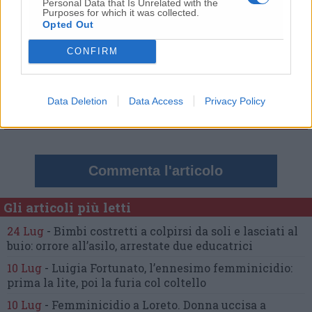
Personal Data that Is Unrelated with the
Purposes for which it was collected.
Opted Out
Commenti
CONFIRM
Nessun commento presente
Data Deletion
Data Access
Privacy Policy
Commenta
Commenta l'articolo
Gli articoli più letti
24 Lug
-
Bimbi costretti a colpirsi da soli
e lasciati al
buio:
orrore all’asilo, arrestate due educatrici
10 Lug
-
Luigia Fortunato,
l’ennesimo femminicidio:
prima la lite, poi la furia col coltello
10 Lug
-
Femminicidio a Loreto.
Donna uccisa a