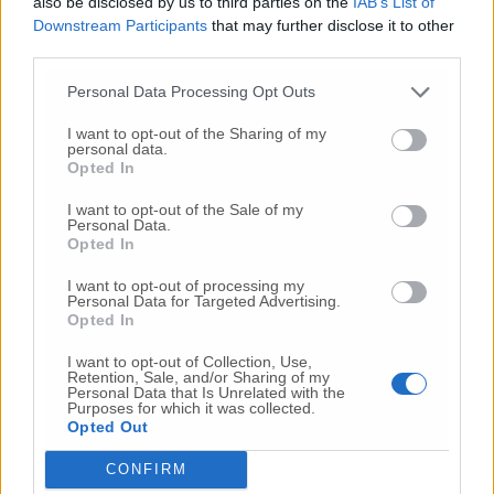
also be disclosed by us to third parties on the
IAB’s List of
Commenta
Downstream Participants
that may further disclose it to other
third parties.
Personal Data Processing Opt Outs
Commenta l'articolo
I want to opt-out of the Sharing of my
personal data.
Gli articoli più letti
Opted In
24 Lug
-
Bimbi costretti a colpirsi da soli
e lasciati al
I want to opt-out of the Sale of my
buio:
orrore all’asilo, arrestate due educatrici
Personal Data.
Opted In
10 Lug
-
Luigia Fortunato,
l’ennesimo femminicidio:
prima la lite, poi la furia col coltello
I want to opt-out of processing my
Personal Data for Targeted Advertising.
10 Lug
-
Femminicidio a Loreto.
Donna uccisa a
Opted In
coltellate.
Fermato il compagno: “L’ho ammazzata”
(Foto-Video)
I want to opt-out of Collection, Use,
Retention, Sale, and/or Sharing of my
Personal Data that Is Unrelated with the
26 Lug
-
Scontro tra auto e moto a Numana:
Purposes for which it was collected.
gravissimo un centauro
in eliambulanza a Torrette
Opted Out
24 Lug
-
Maltrattamenti all’asilo, parla il sindaco:
CONFIRM
«Notifica arrivata in mattinata,
anche i miei figli