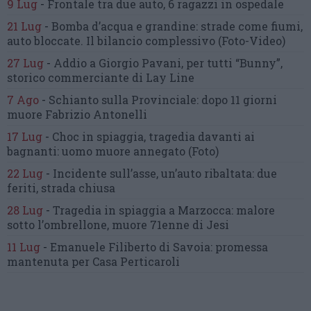
9 Lug
-
Frontale tra due auto,
6 ragazzi in ospedale
21 Lug
-
Bomba d’acqua e grandine:
strade come fiumi,
auto bloccate.
Il bilancio complessivo
(Foto-Video)
27 Lug
-
Addio a Giorgio Pavani,
per tutti “Bunny”,
storico commerciante di Lay Line
7 Ago
-
Schianto sulla Provinciale:
dopo 11 giorni
muore Fabrizio Antonelli
17 Lug
-
Choc in spiaggia,
tragedia davanti ai
bagnanti:
uomo muore annegato
(Foto)
22 Lug
-
Incidente sull’asse, un’auto ribaltata:
due
feriti, strada chiusa
28 Lug
-
Tragedia in spiaggia a Marzocca:
malore
sotto l’ombrellone,
muore 71enne di Jesi
11 Lug
-
Emanuele Filiberto di Savoia:
promessa
mantenuta
per Casa Perticaroli