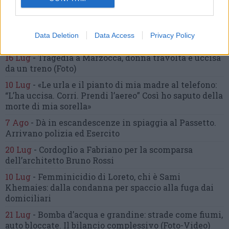
sono andati lì»
2 Ago
-
Fermato col taser,
muore in ospedale dopo un
inseguimento.
Indagini in corso per accertare le
Data Deletion
Data Access
Privacy Policy
cause
16 Lug
-
Tragedia a Marzocca,
donna travolta e uccisa
da un treno
(Foto)
10 Lug
-
«Le urla e il pianto di mia madre al telefono:
“L’ha uccisa. Corri. Prendi l’aereo”
Così ho saputo della
morte di mia sorella»
7 Ago
-
Dà in escandescenze in spiaggia al Passetto.
Arrivano polizia ed Esercito
20 Lug
-
Cordoglio a Fabriano per la scomparsa
dell’architetto Bruno Rossi
10 Lug
-
Femminicidio di Loreto, chi è Sami
Khemaies:
dalla condanna per spaccio
alla fuga dai
domiciliari
21 Lug
-
Bomba d’acqua e grandine:
strade come fiumi,
auto bloccate.
Il bilancio complessivo
(Foto-Video)