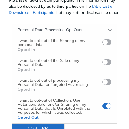
IAB’s list of downstream participants. This information may
Commenta
also be disclosed by us to third parties on the
IAB’s List of
Downstream Participants
that may further disclose it to other
third parties.
Commenta l'articolo
Personal Data Processing Opt Outs
I want to opt-out of the Sharing of my
Gli articoli più letti
personal data.
Opted In
24 Lug
-
Bimbi costretti a colpirsi da soli
e lasciati al
buio:
orrore all’asilo, arrestate due educatrici
I want to opt-out of the Sale of my
Personal Data.
10 Lug
-
Luigia Fortunato,
l’ennesimo femminicidio:
Opted In
prima la lite, poi la furia col coltello
I want to opt-out of processing my
10 Lug
-
Femminicidio a Loreto.
Donna uccisa a
Personal Data for Targeted Advertising.
coltellate.
Fermato il compagno: “L’ho ammazzata”
Opted In
(Foto-Video)
I want to opt-out of Collection, Use,
26 Lug
-
Scontro tra auto e moto a Numana:
Retention, Sale, and/or Sharing of my
Personal Data that Is Unrelated with the
gravissimo un centauro
in eliambulanza a Torrette
Purposes for which it was collected.
Opted Out
24 Lug
-
Maltrattamenti all’asilo, parla il sindaco:
«Notifica arrivata in mattinata,
anche i miei figli
CONFIRM