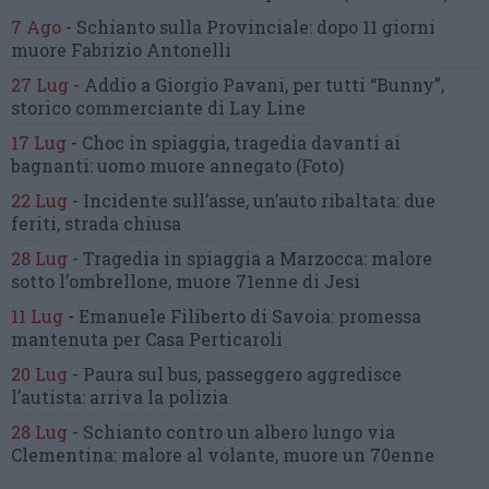
7 Ago
-
Schianto sulla Provinciale:
dopo 11 giorni
muore Fabrizio Antonelli
27 Lug
-
Addio a Giorgio Pavani,
per tutti “Bunny”,
storico commerciante di Lay Line
17 Lug
-
Choc in spiaggia,
tragedia davanti ai
bagnanti:
uomo muore annegato
(Foto)
22 Lug
-
Incidente sull’asse, un’auto ribaltata:
due
feriti, strada chiusa
28 Lug
-
Tragedia in spiaggia a Marzocca:
malore
sotto l’ombrellone,
muore 71enne di Jesi
11 Lug
-
Emanuele Filiberto di Savoia:
promessa
mantenuta
per Casa Perticaroli
20 Lug
-
Paura sul bus, passeggero
aggredisce
l’autista: arriva la polizia
28 Lug
-
Schianto contro un albero
lungo via
Clementina:
malore al volante, muore un 70enne