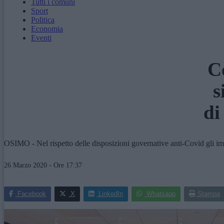
Tutti i comuni
Sport
Politica
Economia
Eventi
C
s
di
OSIMO - Nel rispetto delle disposizioni governative anti-Covid gli imp
26 Marzo 2020 - Ore 17:37
Facebook
X
LinkedIn
Whatsapp
Stampa