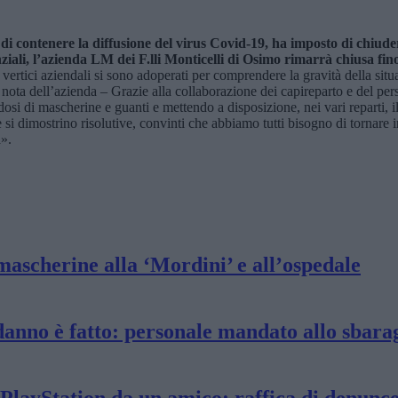
 di contenere la diffusione del virus Covid-19, ha imposto di chiuder
ziali, l’azienda LM dei F.lli Monticelli di Osimo rimarrà chiusa fin
vertici aziendali si sono adoperati per comprendere la gravità della situa
a nota dell’azienda – Grazie alla collaborazione dei capireparto e del perso
dosi di mascherine e guanti e mettendo a disposizione, nei vari reparti, i
ve si dimostrino risolutive, convinti che abbiamo tutti bisogno di tornare
a».
 mascherine alla ‘Mordini’ e all’ospedale
anno è fatto: personale mandato allo sbara
a PlayStation da un amico: raffica di denunce