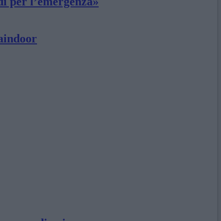
ldi per l’emergenza»
laindoor