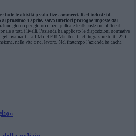
e tutte le attività produttive commerciali ed industriali
o al prossimo 4 aprile, salvo ulteriori proroghe imposte dal
zione giorno per giorno e per applicare le disposizioni al fine di
nale a tutti i livelli, l’azienda ha applicato le disposizioni normative
l gel lavamani. La LM del F.lli Monticelli nel ringraziare tutti i 220
 insieme, nella vita e nel lavoro. Nel frattempo l’azienda ha anche
glio»
 della polizia