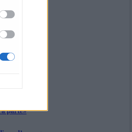
ri»
ra parte»