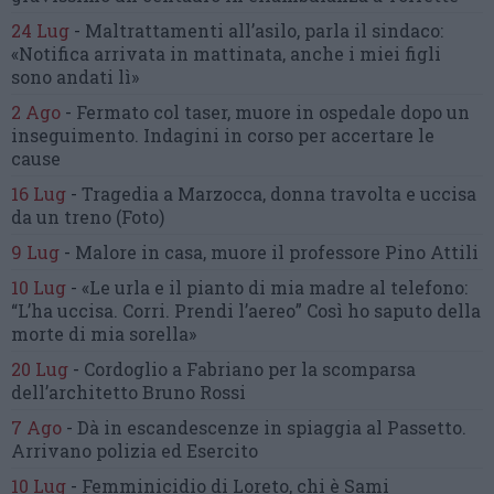
24 Lug
-
Maltrattamenti all’asilo, parla il sindaco:
«Notifica arrivata in mattinata,
anche i miei figli
sono andati lì»
2 Ago
-
Fermato col taser,
muore in ospedale dopo un
inseguimento.
Indagini in corso per accertare le
cause
16 Lug
-
Tragedia a Marzocca,
donna travolta e uccisa
da un treno
(Foto)
9 Lug
-
Malore in casa, muore
il professore Pino Attili
10 Lug
-
«Le urla e il pianto di mia madre al telefono:
“L’ha uccisa. Corri. Prendi l’aereo”
Così ho saputo della
morte di mia sorella»
20 Lug
-
Cordoglio a Fabriano per la scomparsa
dell’architetto Bruno Rossi
7 Ago
-
Dà in escandescenze in spiaggia al Passetto.
Arrivano polizia ed Esercito
10 Lug
-
Femminicidio di Loreto, chi è Sami