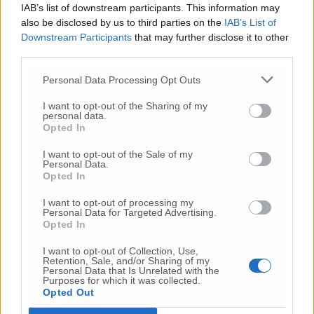
IAB’s list of downstream participants. This information may
sindaco ha comunque rimarcato che il
also be disclosed by us to third parties on the
IAB’s List of
progetto non è mai stato depositato negli
Downstream Participants
that may further disclose it to other
uffici comunali («lo abbiamo cercato senza
third parties.
trovarlo») ma che è stato solo presentato a un
convegno.
Personal Data Processing Opt Outs
I want to opt-out of the Sharing of my
personal data.
Opted In
© RIPRODUZIONE RISERVATA
I want to opt-out of the Sale of my
Personal Data.
Vai alla home
Opted In
I want to opt-out of processing my
Personal Data for Targeted Advertising.
Opted In
I want to opt-out of Collection, Use,
Retention, Sale, and/or Sharing of my
Personal Data that Is Unrelated with the
Purposes for which it was collected.
Opted Out
Commenti