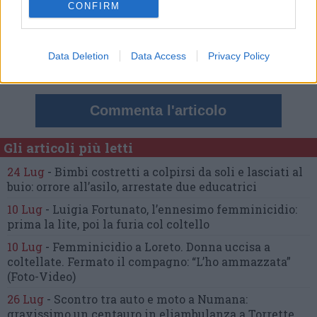
CONFIRM
Nessun commento presente
Commenta
Data Deletion
Data Access
Privacy Policy
Commenta l'articolo
Gli articoli più letti
24 Lug
-
Bimbi costretti a colpirsi da soli
e lasciati al
buio:
orrore all’asilo, arrestate due educatrici
10 Lug
-
Luigia Fortunato,
l’ennesimo femminicidio:
prima la lite, poi la furia col coltello
10 Lug
-
Femminicidio a Loreto.
Donna uccisa a
coltellate.
Fermato il compagno: “L’ho ammazzata”
(Foto-Video)
26 Lug
-
Scontro tra auto e moto a Numana:
gravissimo un centauro
in eliambulanza a Torrette