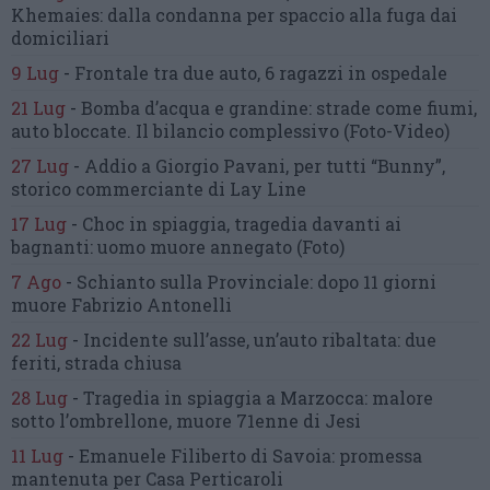
Khemaies:
dalla condanna per spaccio
alla fuga dai
domiciliari
9 Lug
-
Frontale tra due auto,
6 ragazzi in ospedale
21 Lug
-
Bomba d’acqua e grandine:
strade come fiumi,
auto bloccate.
Il bilancio complessivo
(Foto-Video)
27 Lug
-
Addio a Giorgio Pavani,
per tutti “Bunny”,
storico commerciante di Lay Line
17 Lug
-
Choc in spiaggia,
tragedia davanti ai
bagnanti:
uomo muore annegato
(Foto)
7 Ago
-
Schianto sulla Provinciale:
dopo 11 giorni
muore Fabrizio Antonelli
22 Lug
-
Incidente sull’asse, un’auto ribaltata:
due
feriti, strada chiusa
28 Lug
-
Tragedia in spiaggia a Marzocca:
malore
sotto l’ombrellone,
muore 71enne di Jesi
11 Lug
-
Emanuele Filiberto di Savoia:
promessa
mantenuta
per Casa Perticaroli