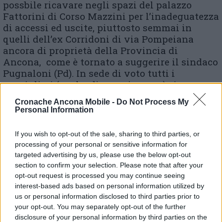
possbile ricavare negli spazi del palazzo
Fattorini di Corso Mazzini per l’inadeguatezza
di accessi ed uscite, piuttosto semmai in
quelli dell’ex Corridoni di via Pompeiana
ancora di proprietà della Provincia di
Ancona, come è tornato a suggerire il sindaco
Pugnaloni (Pd). In sede di voto tutti i
consiglieri (anche di maggioranza) si sono
espressi con un sì, fatta eccezione per il
Cronache Ancona Mobile -
Do Not Process My
consigliere di minoranza della Lega Alberto
Personal Information
Maria Alessandrini Passarini. E’ passato
invece all’unanimità sempre con un
If you wish to opt-out of the sale, sharing to third parties, or
emendamento del Pd l’altro odg presentato
processing of your personal or sensitive information for
dalla Liste civiche sul parcheggio sotterraneo
targeted advertising by us, please use the below opt-out
in piazza Gramsci a margine di Piazza Nuova
section to confirm your selection. Please note that after your
e la valorizzazione delle botteghe artigiane di
opt-out request is processed you may continue seeing
via Giulia. Il Pd ha modificato il testo
interest-based ads based on personal information utilized by
introducendo il concetto che la proposta
us or personal information disclosed to third parties prior to
your opt-out. You may separately opt-out of the further
impegna il Comune ad analizzare la fattibilità
disclosure of your personal information by third parties on the
dell’idea progettuale dell’architetto Lampa. Il