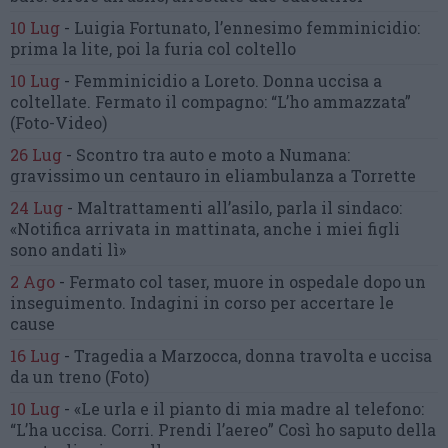
10 Lug
-
Luigia Fortunato,
l’ennesimo femminicidio:
prima la lite, poi la furia col coltello
10 Lug
-
Femminicidio a Loreto.
Donna uccisa a
coltellate.
Fermato il compagno: “L’ho ammazzata”
(Foto-Video)
26 Lug
-
Scontro tra auto e moto a Numana:
gravissimo un centauro
in eliambulanza a Torrette
24 Lug
-
Maltrattamenti all’asilo, parla il sindaco:
«Notifica arrivata in mattinata,
anche i miei figli
sono andati lì»
2 Ago
-
Fermato col taser,
muore in ospedale dopo un
inseguimento.
Indagini in corso per accertare le
cause
16 Lug
-
Tragedia a Marzocca,
donna travolta e uccisa
da un treno
(Foto)
10 Lug
-
«Le urla e il pianto di mia madre al telefono:
“L’ha uccisa. Corri. Prendi l’aereo”
Così ho saputo della