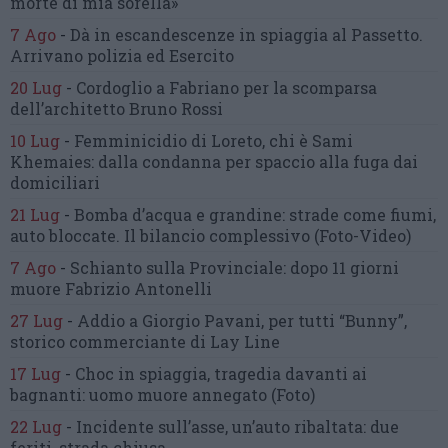
morte di mia sorella»
7 Ago
-
Dà in escandescenze in spiaggia al Passetto.
Arrivano polizia ed Esercito
20 Lug
-
Cordoglio a Fabriano per la scomparsa
dell’architetto Bruno Rossi
10 Lug
-
Femminicidio di Loreto, chi è Sami
Khemaies:
dalla condanna per spaccio
alla fuga dai
domiciliari
21 Lug
-
Bomba d’acqua e grandine:
strade come fiumi,
auto bloccate.
Il bilancio complessivo
(Foto-Video)
7 Ago
-
Schianto sulla Provinciale:
dopo 11 giorni
muore Fabrizio Antonelli
27 Lug
-
Addio a Giorgio Pavani,
per tutti “Bunny”,
storico commerciante di Lay Line
17 Lug
-
Choc in spiaggia,
tragedia davanti ai
bagnanti:
uomo muore annegato
(Foto)
22 Lug
-
Incidente sull’asse, un’auto ribaltata:
due
feriti, strada chiusa