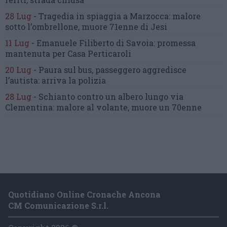
28 Lug
-
Tragedia in spiaggia a Marzocca:
malore
sotto l’ombrellone,
muore 71enne di Jesi
11 Lug
-
Emanuele Filiberto di Savoia:
promessa
mantenuta
per Casa Perticaroli
20 Lug
-
Paura sul bus, passeggero
aggredisce
l’autista: arriva la polizia
28 Lug
-
Schianto contro un albero
lungo via
Clementina:
malore al volante, muore un 70enne
Quotidiano Online Cronache Ancona
CM Comunicazione S.r.l.