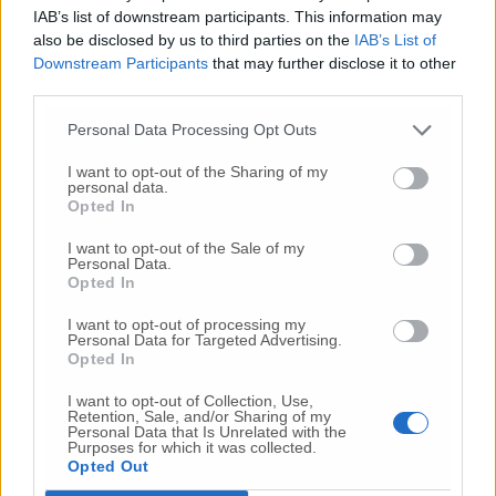
già un progetto e una base di copertura. Su
IAB’s list of downstream participants. This information may
questo punto indubbiamente riteniamo che si
also be disclosed by us to third parties on the
IAB’s List of
sia fatto un buon lavoro. E’ però necessario
Downstream Participants
that may further disclose it to other
arricchire ancora di più il programma
third parties.
destinato alle imprese e per tale ragione
Personal Data Processing Opt Outs
suggeriamo di pescare dal nostro documento”.
I want to opt-out of the Sharing of my
personal data.
Opted In
© RIPRODUZIONE RISERVATA
I want to opt-out of the Sale of my
Personal Data.
Vai alla home
Opted In
I want to opt-out of processing my
Personal Data for Targeted Advertising.
Opted In
I want to opt-out of Collection, Use,
Retention, Sale, and/or Sharing of my
Personal Data that Is Unrelated with the
Purposes for which it was collected.
Opted Out
Commenti