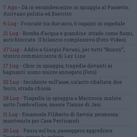
7 Ago
-
Dà in escandescenze in spiaggia al Passetto.
Arrivano polizia ed Esercito
9 Lug
-
Frontale tra due auto,
6 ragazzi in ospedale
21 Lug
-
Bomba d’acqua e grandine:
strade come fiumi,
auto bloccate.
Il bilancio complessivo
(Foto-Video)
27 Lug
-
Addio a Giorgio Pavani,
per tutti “Bunny”,
storico commerciante di Lay Line
17 Lug
-
Choc in spiaggia,
tragedia davanti ai
bagnanti:
uomo muore annegato
(Foto)
22 Lug
-
Incidente sull’asse, un’auto ribaltata:
due
feriti, strada chiusa
28 Lug
-
Tragedia in spiaggia a Marzocca:
malore
sotto l’ombrellone,
muore 71enne di Jesi
11 Lug
-
Emanuele Filiberto di Savoia:
promessa
mantenuta
per Casa Perticaroli
20 Lug
-
Paura sul bus, passeggero
aggredisce
l’autista: arriva la polizia