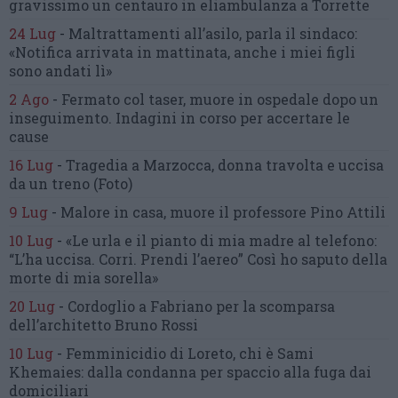
gravissimo un centauro
in eliambulanza a Torrette
24 Lug
-
Maltrattamenti all’asilo, parla il sindaco:
«Notifica arrivata in mattinata,
anche i miei figli
sono andati lì»
2 Ago
-
Fermato col taser,
muore in ospedale dopo un
inseguimento.
Indagini in corso per accertare le
cause
16 Lug
-
Tragedia a Marzocca,
donna travolta e uccisa
da un treno
(Foto)
9 Lug
-
Malore in casa, muore
il professore Pino Attili
10 Lug
-
«Le urla e il pianto di mia madre al telefono:
“L’ha uccisa. Corri. Prendi l’aereo”
Così ho saputo della
morte di mia sorella»
20 Lug
-
Cordoglio a Fabriano per la scomparsa
dell’architetto Bruno Rossi
10 Lug
-
Femminicidio di Loreto, chi è Sami
Khemaies:
dalla condanna per spaccio
alla fuga dai
domiciliari