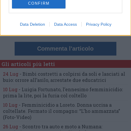
CONFIRM
Nessun commento presente
Data Deletion
Data Access
Privacy Policy
Commenta
Commenta l'articolo
Gli articoli più letti
24 Lug
-
Bimbi costretti a colpirsi da soli
e lasciati al
buio:
orrore all’asilo, arrestate due educatrici
10 Lug
-
Luigia Fortunato,
l’ennesimo femminicidio:
prima la lite, poi la furia col coltello
10 Lug
-
Femminicidio a Loreto.
Donna uccisa a
coltellate.
Fermato il compagno: “L’ho ammazzata”
(Foto-Video)
26 Lug
-
Scontro tra auto e moto a Numana: