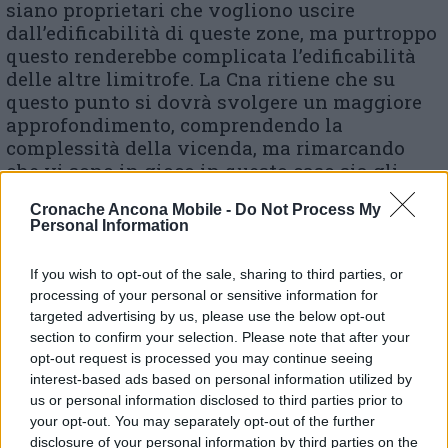
siano proprietari che vogliono uscire
dall’edificabilità di queste zone, ma purtroppo
questo renderebbe complicata l’edificabilità
delle altre limitrofe. La Cna ritiene che su
questo punto si dovrà svolgere un maggiore
approfondimento, comprendendo la
complessità della vicenda, ma rimarcando
che vi sono in gioco in questo caso sia gli
interessi della città (per la strada di bordo),
Cronache Ancona Mobile -
Do Not Process My
sia gli interessi di imprese del settore edile.
Personal Information
“Oltre alle nostre proposte i 5 Stelle hanno
If you wish to opt-out of the sale, sharing to third parties, or
presentato la loro proposta di parco
processing of your personal or sensitive information for
urbano/pista ciclabile di Fonte Magna –
targeted advertising by us, please use the below opt-out
section to confirm your selection. Please note that after your
dichiarano Andrea Cantori e Luigi
opt-out request is processed you may continue seeing
Giambartolomei, rispettivamente segretario e
interest-based ads based on personal information utilized by
coordinatore della Cna di Osimo – Ci sembra
us or personal information disclosed to third parties prior to
un progetto positivo, sicuramente dettagliato,
your opt-out. You may separately opt-out of the further
uno dei pochi che abbiamo visto dove vi sia
disclosure of your personal information by third parties on the