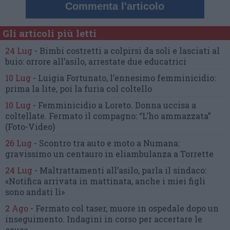
Commenta l'articolo
Gli articoli più letti
24 Lug
-
Bimbi costretti a colpirsi da soli
e lasciati al
buio:
orrore all’asilo, arrestate due educatrici
10 Lug
-
Luigia Fortunato,
l’ennesimo femminicidio:
prima la lite, poi la furia col coltello
10 Lug
-
Femminicidio a Loreto.
Donna uccisa a
coltellate.
Fermato il compagno: “L’ho ammazzata”
(Foto-Video)
26 Lug
-
Scontro tra auto e moto a Numana:
gravissimo un centauro
in eliambulanza a Torrette
24 Lug
-
Maltrattamenti all’asilo, parla il sindaco:
«Notifica arrivata in mattinata,
anche i miei figli
sono andati lì»
2 Ago
-
Fermato col taser,
muore in ospedale dopo un
inseguimento.
Indagini in corso per accertare le
cause