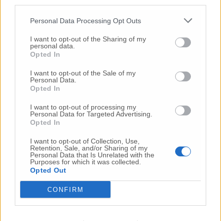
third parties.
per il coronavirus». La trasformazione in
corso, ha concluso, ha determinato una
Personal Data Processing Opt Outs
situazione in cui “ciò che non è urgente, sia
I want to opt-out of the Sharing of my
per l’attività chirurgica che diagnostica,
personal data.
subisce rallentamenti o differimenti. I
Opted In
cittadini vengono informati, cerchiamo di
I want to opt-out of the Sale of my
non creare disagi, ma ci sono sacrifici da fare.
Personal Data.
Ci appelliamo al massimo senso di
Opted In
responsabilità di tutti, perché questa
I want to opt-out of processing my
emergenza si risolverà attraverso una grande
Personal Data for Targeted Advertising.
solidarietà sociale tra i cittadini”.
Opted In
I want to opt-out of Collection, Use,
Retention, Sale, and/or Sharing of my
Personal Data that Is Unrelated with the
Purposes for which it was collected.
Opted Out
CONFIRM