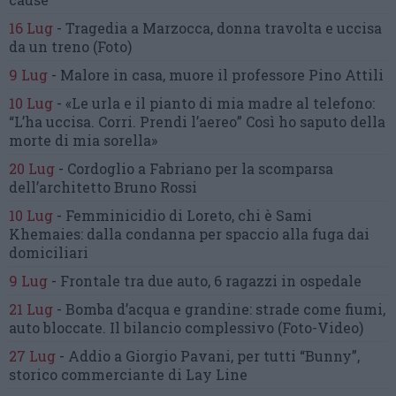
16 Lug
-
Tragedia a Marzocca,
donna travolta e uccisa
da un treno
(Foto)
9 Lug
-
Malore in casa, muore
il professore Pino Attili
10 Lug
-
«Le urla e il pianto di mia madre al telefono:
“L’ha uccisa. Corri. Prendi l’aereo”
Così ho saputo della
morte di mia sorella»
20 Lug
-
Cordoglio a Fabriano per la scomparsa
dell’architetto Bruno Rossi
10 Lug
-
Femminicidio di Loreto, chi è Sami
Khemaies:
dalla condanna per spaccio
alla fuga dai
domiciliari
9 Lug
-
Frontale tra due auto,
6 ragazzi in ospedale
21 Lug
-
Bomba d’acqua e grandine:
strade come fiumi,
auto bloccate.
Il bilancio complessivo
(Foto-Video)
27 Lug
-
Addio a Giorgio Pavani,
per tutti “Bunny”,
storico commerciante di Lay Line