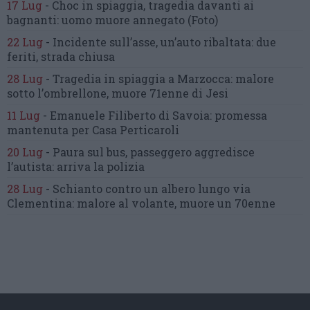
17 Lug
-
Choc in spiaggia,
tragedia davanti ai
bagnanti:
uomo muore annegato
(Foto)
22 Lug
-
Incidente sull’asse, un’auto ribaltata:
due
feriti, strada chiusa
28 Lug
-
Tragedia in spiaggia a Marzocca:
malore
sotto l’ombrellone,
muore 71enne di Jesi
11 Lug
-
Emanuele Filiberto di Savoia:
promessa
mantenuta
per Casa Perticaroli
20 Lug
-
Paura sul bus, passeggero
aggredisce
l’autista: arriva la polizia
28 Lug
-
Schianto contro un albero
lungo via
Clementina:
malore al volante, muore un 70enne