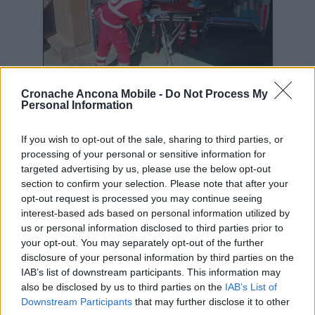
Il direttore Caporossi ha ribadito che la
Cronache Ancona Mobile -
Do Not Process My
struttura ospedaliera di Torrette «si sta
Personal Information
attrezzando per affrontare picchi di accesso,
se si manifesteranno. Siamo un ospedale
If you wish to opt-out of the sale, sharing to third parties, or
cangiante, in continua trasformazione. Non
processing of your personal or sensitive information for
c’è più il reparto fisso di una volta, c’è una
targeted advertising by us, please use the below opt-out
organizzazione che muta rapidamente,
section to confirm your selection. Please note that after your
secondo le esigenze, per assicurare una
opt-out request is processed you may continue seeing
interest-based ads based on personal information utilized by
risposta specifica ai problemi affidatici, in
us or personal information disclosed to third parties prior to
particolare la rianimazione con il supporto
your opt-out. You may separately opt-out of the further
ecmo (insufficienza respiratoria grave) e
disclosure of your personal information by third parties on the
infettivologia. Tutta la palazzina delle
IAB’s list of downstream participants. This information may
malattie infettive, inoltre, è interessata da
also be disclosed by us to third parties on the
IAB’s List of
una trasformazione che ci porterà ad avere un
Downstream Participants
that may further disclose it to other
numero elevato di posti letto a disposizione