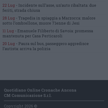
22 Lug
-
Incidente sull’asse, un’auto ribaltata:
due
feriti, strada chiusa
28 Lug
-
Tragedia in spiaggia a Marzocca:
malore
sotto l’ombrellone,
muore 71enne di Jesi
11 Lug
-
Emanuele Filiberto di Savoia:
promessa
mantenuta
per Casa Perticaroli
20 Lug
-
Paura sul bus, passeggero
aggredisce
l’autista: arriva la polizia
Quotidiano Online Cronache Ancona
CM Comunicazione S.r.l.
Copyright 2026 ©