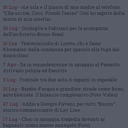
10 Lug
-
«Le urla e il pianto di mia madre al telefono:
“L’ha uccisa. Corri. Prendi l’aereo”
Così ho saputo della
morte di mia sorella»
20 Lug
-
Cordoglio a Fabriano per la scomparsa
dell’architetto Bruno Rossi
10 Lug
-
Femminicidio di Loreto, chi è Sami
Khemaies:
dalla condanna per spaccio
alla fuga dai
domiciliari
7 Ago
-
Dà in escandescenze in spiaggia al Passetto.
Arrivano polizia ed Esercito
9 Lug
-
Frontale tra due auto,
6 ragazzi in ospedale
21 Lug
-
Bomba d’acqua e grandine:
strade come fiumi,
auto bloccate.
Il bilancio complessivo
(Foto-Video)
27 Lug
-
Addio a Giorgio Pavani,
per tutti “Bunny”,
storico commerciante di Lay Line
17 Lug
-
Choc in spiaggia,
tragedia davanti ai
bagnanti:
uomo muore annegato
(Foto)