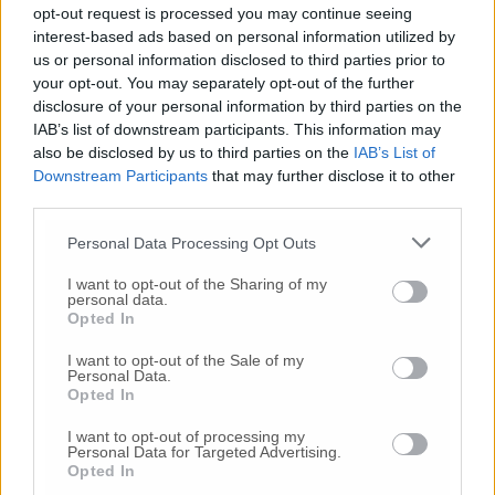
opt-out request is processed you may continue seeing
Pesaro Urbino dove invece le lezioni sono
interest-based ads based on personal information utilized by
sospese per i casi accettati di contagio da
us or personal information disclosed to third parties prior to
Coronavirus».
your opt-out. You may separately opt-out of the further
disclosure of your personal information by third parties on the
Situazione analoga al liceo scientifico ‘Vito
IAB’s list of downstream participants. This information may
Volterra’ di Fabriano, dove tra i 580 studenti
also be disclosed by us to third parties on the
IAB’s List of
Downstream Participants
that may further disclose it to other
stamattina una novantina circa si è
third parties.
presentata senza certificato medico.«Una
situazione caotica che abbiamo risolto nel
Personal Data Processing Opt Outs
corso della prima ora di lezione (saltata per
forza maggiore) grazie all’interpretazione più
I want to opt-out of the Sharing of my
personal data.
estensiva offerta dal Dpcm emanato ieri dal
Opted In
governo – racconta il dirigente scolastico
Francesco Mezzanotte – Il nuovo decreto
I want to opt-out of the Sale of my
Personal Data.
puntualizza infatti che non possono essere
Opted In
ammessi in classe gli alunni senza certificato
medico che siano stati assenti per una
I want to opt-out of processing my
Personal Data for Targeted Advertising.
‘malattia infettiva’. Ho chiesto pertanto a chi
Opted In
non era in aula già lo scorso 25 febbraio di