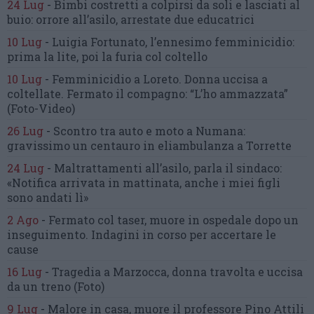
24 Lug
-
Bimbi costretti a colpirsi da soli
e lasciati al
buio:
orrore all’asilo, arrestate due educatrici
10 Lug
-
Luigia Fortunato,
l’ennesimo femminicidio:
prima la lite, poi la furia col coltello
10 Lug
-
Femminicidio a Loreto.
Donna uccisa a
coltellate.
Fermato il compagno: “L’ho ammazzata”
(Foto-Video)
26 Lug
-
Scontro tra auto e moto a Numana:
gravissimo un centauro
in eliambulanza a Torrette
24 Lug
-
Maltrattamenti all’asilo, parla il sindaco:
«Notifica arrivata in mattinata,
anche i miei figli
sono andati lì»
2 Ago
-
Fermato col taser,
muore in ospedale dopo un
inseguimento.
Indagini in corso per accertare le
cause
16 Lug
-
Tragedia a Marzocca,
donna travolta e uccisa
da un treno
(Foto)
9 Lug
-
Malore in casa, muore
il professore Pino Attili