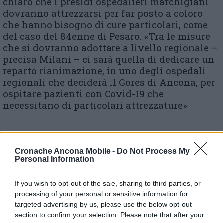
chiaro che i presidi ospedalieri marchigiani
dovranno attrezzarsi per far posto a coloro
che hanno bisogno di cure particolari, come
del caso del 84enne di Pesaro. «Tra le misure
che si dovranno adottare a livello regionale –
precisa Milani – ci sarà quella di dedicare un
reparto rianimazione, in uno degli ospedali
regionali che deciderà il Gores di Ancona, per
ospitare pazienti con Covid-19 che
necessitano di particolari attrezzature»
Cronache Ancona Mobile -
Do Not Process My
Personal Information
© RIPRODUZIONE RISERVATA
If you wish to opt-out of the sale, sharing to third parties, or
processing of your personal or sensitive information for
Vai alla home
targeted advertising by us, please use the below opt-out
section to confirm your selection. Please note that after your