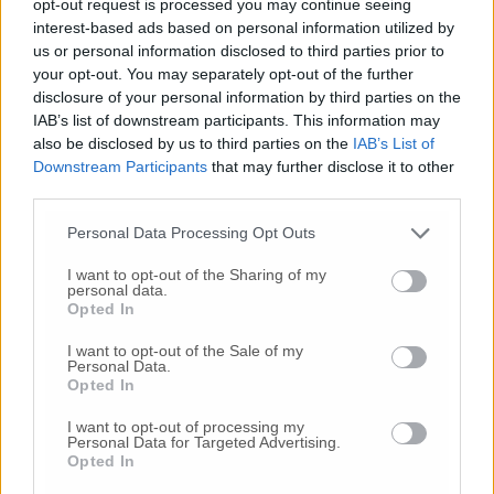
opt-out request is processed you may continue seeing
interest-based ads based on personal information utilized by
us or personal information disclosed to third parties prior to
your opt-out. You may separately opt-out of the further
disclosure of your personal information by third parties on the
IAB’s list of downstream participants. This information may
Commenti
also be disclosed by us to third parties on the
IAB’s List of
Downstream Participants
that may further disclose it to other
third parties.
Nessun commento presente
Personal Data Processing Opt Outs
Commenta
I want to opt-out of the Sharing of my
personal data.
Opted In
Commenta l'articolo
I want to opt-out of the Sale of my
Personal Data.
Opted In
Gli articoli più letti
I want to opt-out of processing my
24 Lug
-
Bimbi costretti a colpirsi da soli
e lasciati al
Personal Data for Targeted Advertising.
buio:
orrore all’asilo, arrestate due educatrici
Opted In