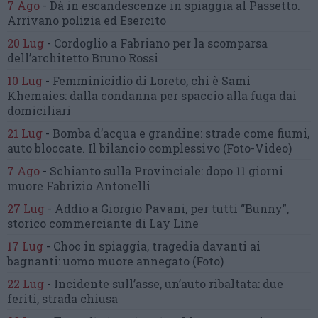
7 Ago
-
Dà in escandescenze in spiaggia al Passetto.
Arrivano polizia ed Esercito
20 Lug
-
Cordoglio a Fabriano per la scomparsa
dell’architetto Bruno Rossi
10 Lug
-
Femminicidio di Loreto, chi è Sami
Khemaies:
dalla condanna per spaccio
alla fuga dai
domiciliari
21 Lug
-
Bomba d’acqua e grandine:
strade come fiumi,
auto bloccate.
Il bilancio complessivo
(Foto-Video)
7 Ago
-
Schianto sulla Provinciale:
dopo 11 giorni
muore Fabrizio Antonelli
27 Lug
-
Addio a Giorgio Pavani,
per tutti “Bunny”,
storico commerciante di Lay Line
17 Lug
-
Choc in spiaggia,
tragedia davanti ai
bagnanti:
uomo muore annegato
(Foto)
22 Lug
-
Incidente sull’asse, un’auto ribaltata:
due
feriti, strada chiusa