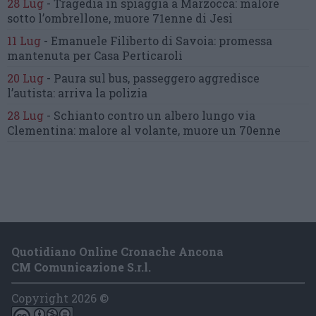
28 Lug
-
Tragedia in spiaggia a Marzocca:
malore
sotto l’ombrellone,
muore 71enne di Jesi
11 Lug
-
Emanuele Filiberto di Savoia:
promessa
mantenuta
per Casa Perticaroli
20 Lug
-
Paura sul bus, passeggero
aggredisce
l’autista: arriva la polizia
28 Lug
-
Schianto contro un albero
lungo via
Clementina:
malore al volante, muore un 70enne
Quotidiano Online Cronache Ancona
CM Comunicazione S.r.l.
Copyright 2026 ©