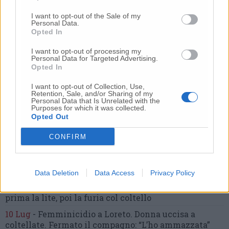
I want to opt-out of the Sale of my
Personal Data.
Commenti
Opted In
Nessun commento presente
I want to opt-out of processing my
Personal Data for Targeted Advertising.
Opted In
Commenta
I want to opt-out of Collection, Use,
Retention, Sale, and/or Sharing of my
Personal Data that Is Unrelated with the
Purposes for which it was collected.
Commenta l'articolo
Opted Out
CONFIRM
Gli articoli più letti
24 Lug
-
Bimbi costretti a colpirsi da soli
e lasciati al
buio:
orrore all’asilo, arrestate due educatrici
Data Deletion
Data Access
Privacy Policy
10 Lug
-
Luigia Fortunato,
l’ennesimo femminicidio:
prima la lite, poi la furia col coltello
10 Lug
-
Femminicidio a Loreto.
Donna uccisa a
coltellate.
Fermato il compagno: “L’ho ammazzata”