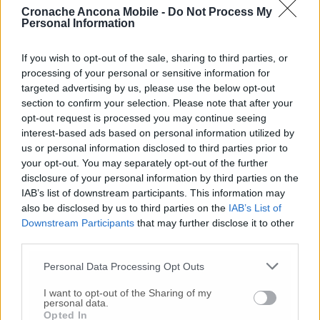
Cronache Ancona Mobile -
Do Not Process My
di Sala in Veneto, un’altra vertenza che vede
Personal Information
coinvolti circa 620 lavoratori. Sabato
prossimo, infine, alle 15,30, al presidio di via
If you wish to opt-out of the sale, sharing to third parties, or
Roncaglia, gli operai jesini incontreranno i
processing of your personal or sensitive information for
colleghi della Gkn di Firenze, per una
targeted advertising by us, please use the below opt-out
condivisione “sulle pratiche di lotta per la
section to confirm your selection. Please note that after your
difesa dell’occupazione contro le
opt-out request is processed you may continue seeing
delocalizzazioni”.
interest-based ads based on personal information utilized by
us or personal information disclosed to third parties prior to
your opt-out. You may separately opt-out of the further
disclosure of your personal information by third parties on the
© RIPRODUZIONE RISERVATA
IAB’s list of downstream participants. This information may
also be disclosed by us to third parties on the
IAB’s List of
Vai alla home
Downstream Participants
that may further disclose it to other
third parties.
Personal Data Processing Opt Outs
I want to opt-out of the Sharing of my
personal data.
Opted In