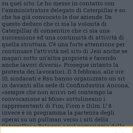
su quel sito. Le ho messe in contatto con
l’amministratore delegato di Caterpillar e so
che ha già convocato le due aziende. Da
questo deduco che ci sia la volontà di
Caterpillar di consentire che ci sia una
successione ed una continuità di attività di
quella struttura. C’è una forte attenzione per
continuare l’attività nel sito di Jesi anche se
magari sotto un’altra proprietà e facendo
anche lavori diversi». Prosegue intanto la
protesta dei lavoratori. Il 3 febbraio, alle ore
10, sindacati e Rsu hanno organizzato un sit
in davanti alla sede di Confindustria Ancona,
«sempre che non arrivi nel contempo la
convocazione al Mise» sottolineano i
rappresentanti di Fim, Fiom e Uilm. L’ 8
invece è in programma la partenza degli
operai su un pullman verso i siti della
Caterpillar a Bologna e nel pomeriggio della
stessa giornata alla Speedline di Santa Maria