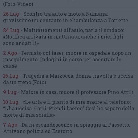
(Foto-Video)
26 Lug
-
Scontro tra auto e moto a Numana:
gravissimo un centauro
in eliambulanza a Torrette
24 Lug
-
Maltrattamenti all’asilo, parla il sindaco:
«Notifica arrivata in mattinata,
anche i miei figli
sono andati lì»
2 Ago
-
Fermato col taser,
muore in ospedale dopo un
inseguimento.
Indagini in corso per accertare le
cause
16 Lug
-
Tragedia a Marzocca,
donna travolta e uccisa
da un treno
(Foto)
9 Lug
-
Malore in casa, muore
il professore Pino Attili
10 Lug
-
«Le urla e il pianto di mia madre al telefono:
“L’ha uccisa. Corri. Prendi l’aereo”
Così ho saputo della
morte di mia sorella»
7 Ago
-
Dà in escandescenze in spiaggia al Passetto.
Arrivano polizia ed Esercito