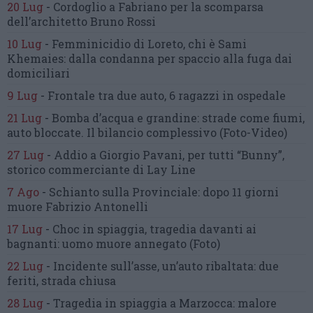
20 Lug
-
Cordoglio a Fabriano per la scomparsa
dell’architetto Bruno Rossi
10 Lug
-
Femminicidio di Loreto, chi è Sami
Khemaies:
dalla condanna per spaccio
alla fuga dai
domiciliari
9 Lug
-
Frontale tra due auto,
6 ragazzi in ospedale
21 Lug
-
Bomba d’acqua e grandine:
strade come fiumi,
auto bloccate.
Il bilancio complessivo
(Foto-Video)
27 Lug
-
Addio a Giorgio Pavani,
per tutti “Bunny”,
storico commerciante di Lay Line
7 Ago
-
Schianto sulla Provinciale:
dopo 11 giorni
muore Fabrizio Antonelli
17 Lug
-
Choc in spiaggia,
tragedia davanti ai
bagnanti:
uomo muore annegato
(Foto)
22 Lug
-
Incidente sull’asse, un’auto ribaltata:
due
feriti, strada chiusa
28 Lug
-
Tragedia in spiaggia a Marzocca:
malore